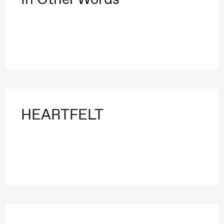
HEARTFELT
ack Box teater)