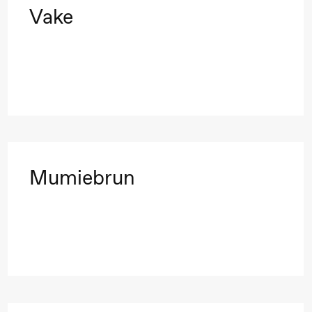
Black Box teater)
Vake
Black Box teater)
Mumiebrun
Black Box teater)