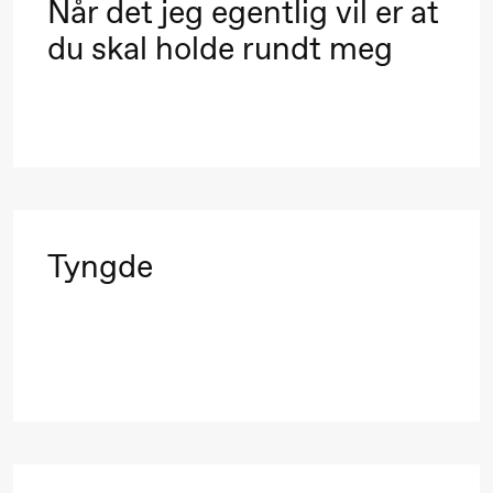
Alm
Når det jeg egentlig vil er at
Eriksen
du skal holde rundt meg
Hi sida
Lørdag 19. september
18.00
Pinquins
Store scene (Bl
& Kjersti
Tyngde
Alm
Eriksen
Hi sida
Fredag 25. september