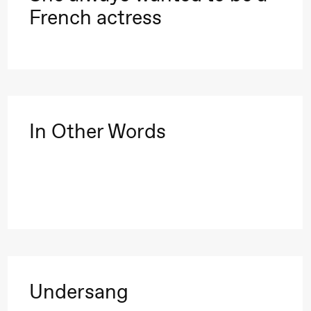
French actress
lack Box teater)
In Other Words
lack Box teater)
Undersang
–29. august 2026
28.–29. august 2026
12
Premiere
Boglárka Börcsök
Y