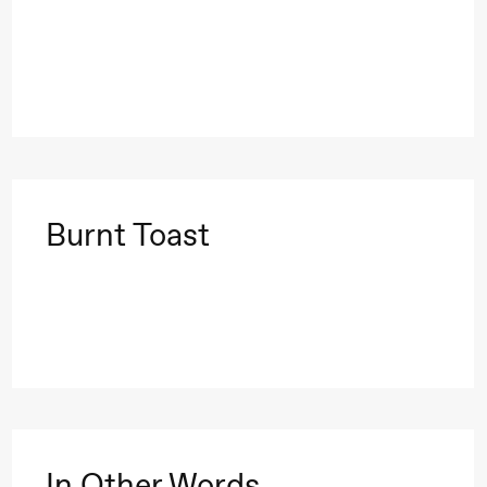
 (Black Box teater)
Burnt Toast
 (Black Box teater)
In Other Words