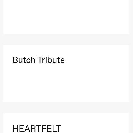
a Maria Roll og
& Andreas Bolm
Os
ohamed
SUBJOYRIDE
I
ohamed
c
ale Fantasies
A
Y
 (Black Box teater)
Butch Tribute
lack Box teater)
HEARTFELT