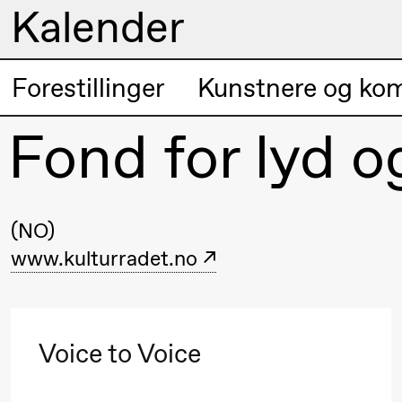
Kalender
Kunstnerisk
Forestillinger
Kunstnere og ko
Torsdag 20. august
program
Fond for lyd o
19.00
Pia Maria
Lille scene (B
Roll og
Mohamed
Mohamed
(NO)
Male
www.kulturradet.no
Fantasies
Fredag 21. august
Voice to Voice
19.00
Pia Maria
Lille scene (B