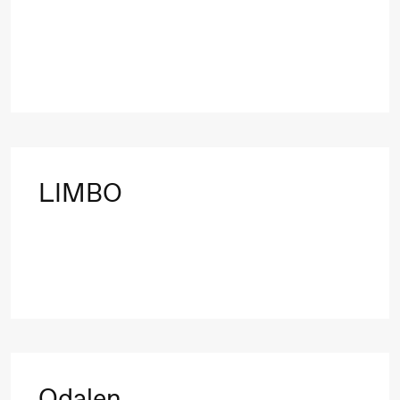
Mohamed
Mohamed
Male
Fantasies
21.00
Boglárka
Store scene
Börcsök &
LIMBO
Andreas
Bolm
SUBJOYRIDE
Lørdag 12. september
19.00
Yuri
Store scene
Odalen