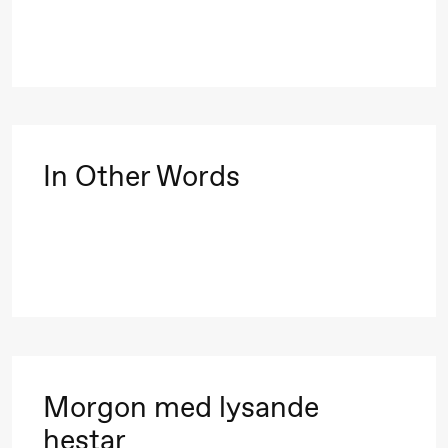
Roll og
Mohamed
Mohamed
Male
Fantasies
In Other Words
Lørdag 22. august
19.00
Pia Maria
Lille scene (B
Roll og
Mohamed
Mohamed
Morgon med lysande
Male
hestar
Fantasies