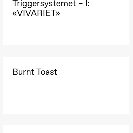
Triggersystemet – I:
«VIVARIET»
ack Box teater)
Burnt Toast