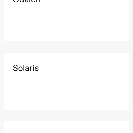
Umemoto /​
Oslo
Sinfonietta /​
Ivar Furre
Aam
crypt_ –
Animeopera
Solaris
av Yuri
Umemoto
Fredag 18. september
20.00
Pinquins
Store scene (Bl
& Kjersti