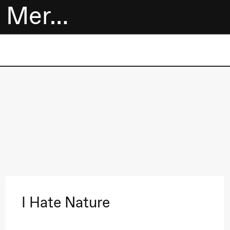
Mer…
Billetter
Bokhandel
Utvidet program
Om oss
Praktisk
informasjon
I Hate Nature
Arkivet