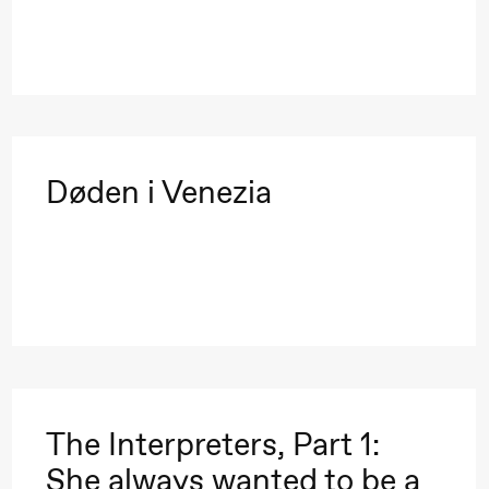
Døden i Venezia
lack Box teater)
The Interpreters, Part 1:
She always wanted to be a