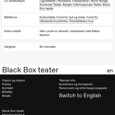
Co-produksjon
Figurteatret i Nordland
,
Festspillene i Nord-Norge
,
Josephine
Rosendal Teater
,
Bergen Internasjonale Teater
,
Black
Kylén Collins
Box teater
& Lærke
Grøntved
Støttet av
Kulturrådet
,
Fond for lyd og bilde
,
Fond for
Lucy &
Utøvende Kunstnere
,
Dramatikkens hus
Lucky show
Lille scene
(Black Box
Extra credits
«Be Loud» er skrevet i samarbeid med Nikan
teater)
Siyanor
Søndag 4. oktober
Varighet
60 minutter
19.00
Lucy &
Lucky:
Josephine
Kylén Collins
Black Box teater
& Lærke
en
Grøntved
Lucy &
Visjon og misjon
Teknisk info
Lucky show
Presse
Kunstnere og kompanier
Lille scene
Kontakt
Personvern og informasjonskapsler
(Black Box
Billetter
teater)
Switch to English
Besøk
Lørdag 10. oktober
21.00
Ebnflōh
Black Box teater
Marstrandgata 8
Mōnad