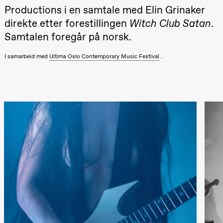
Productions i en samtale med Elin Grinaker
20.00
Pinquins &
direkte etter forestillingen
Witch Club Satan
.
Kjersti Alm
Eriksen
Samtalen foregår på norsk.
Hi sida
Store scene
(Black Box
I samarbeid med
Ultima Oslo Contemporary Music Festival
.
teater)
Lørdag 19. september
18.00
Pinquins &
Kjersti Alm
Eriksen
Hi sida
Store scene
(Black Box
teater)
Fredag 25. september
19.00
Rosalind
Goldberg
Ornate
Saturation
Store scene
(Black Box