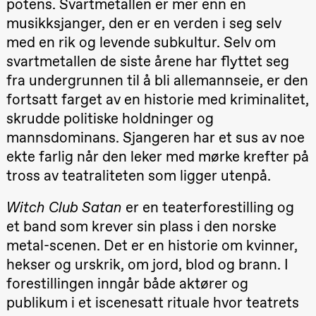
potens. Svartmetallen er mer enn en
Roll og
musikksjanger, den er en verden i seg selv
Mohamed
Mohamed
med en rik og levende subkultur. Selv om
Male
Fantasies
svartmetallen de siste årene har flyttet seg
Lille scene
(Black Box
fra undergrunnen til å bli allemannseie, er den
teater)
fortsatt farget av en historie med kriminalitet,
21.00
Boglárka
skrudde politiske holdninger og
Börcsök &
Andreas
mannsdominans. Sjangeren har et sus av noe
Bolm
SUBJOYRIDE
ekte farlig når den leker med mørke krefter på
Store scene
20.–29. august 2026
28.–29.
(Black Box
tross av teatraliteten som ligger utenpå.
❶ Premiere
Boglár
teater)
Pia Maria Roll og Mohamed
SUBJO
Mohamed
Witch Club Satan
er en teaterforestilling og
Male Fantasies
Lørdag 29. august
et band som krever sin plass i den norske
19.00
Pia Maria
metal-scenen. Det er en historie om kvinner,
Roll og
Mohamed
hekser og urskrik, om jord, blod og brann. I
Mohamed
Male
forestillingen inngår både aktører og
Fantasies
publikum i et iscenesatt rituale hvor teatrets
Lille scene
(Black Box