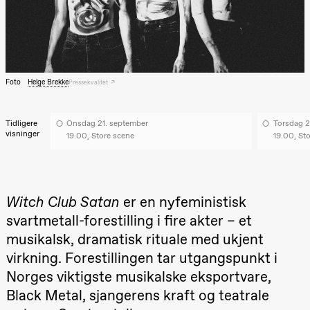
Lørdag 22. august
19.00
Pia Maria
Roll og
Mohamed
Mohamed
Male
Foto
Helge Brekke
Pressekvalitet
Fantasies
Lille scene
(Black Box
teater)
Tidligere
Onsdag 21. september
Torsdag 2
visninger
19.00, Store scene
19.00, St
Torsdag 27. august
19.00
Pia Maria
Roll og
Mohamed
Witch Club Satan
er en nyfeministisk
Mohamed
Male
svartmetall-forestilling i fire akter – et
Fantasies
musikalsk, dramatisk rituale med ukjent
Lille scene
(Black Box
virkning. Forestillingen tar utgangspunkt i
teater)
Norges viktigste musikalske eksportvare,
Fredag 28. august
Black Metal, sjangerens kraft og teatrale
19.00
Pia Maria