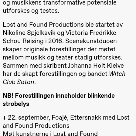
og musikkens transformative potensiale
teater)
utforskes og testes.
21.00
Boglárka
Börcsök &
Andreas
Lost and Found Productions ble startet av
Bolm
SUBJOYRIDE
Nikoline Spjelkavik og Victoria Fredrikke
Store scene
(Black Box
Schou Røising i 2016. Scenekunstduoen
teater)
skaper originale forestillinger der møtet
Lørdag 12. september
mellom musikk og teater stadig utforskes.
Sammen med skribent Johanna Holt Kleive
19.00
Yuri
Umemoto /​
har de skapt forestillingen og bandet
Witch
Oslo
Sinfonietta /​
Club Satan
.
Ivar Furre
Aam
NB! Forestillingen inneholder blinkende
crypt_ –
Animeopera
strobelys
av Yuri
Umemoto
Store scene
+ 22. september, Foajé, Ettersnakk med Lost
(Black Box
teater)
and Found Productions
Møt kunstnerne i Lost and Found
Fredag 18. september