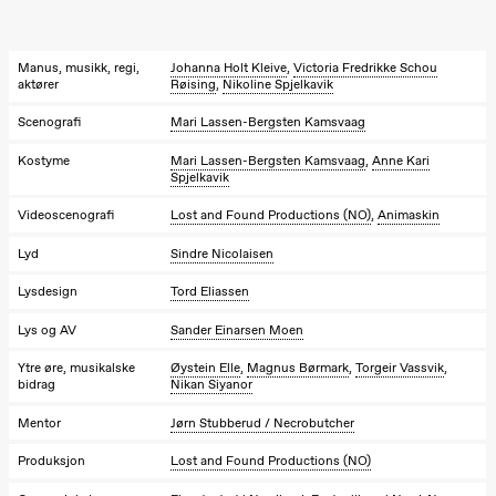
Kylén Collins
& Lærke
Grøntved
Lucy &
Manus, musikk, regi,
Johanna Holt Kleive
,
Victoria Fredrikke Schou
Lucky show
aktører
Røising
,
Nikoline Spjelkavik
Lille scene
(Black Box
Scenografi
Mari Lassen-Bergsten Kamsvaag
teater)
Kostyme
Mari Lassen-Bergsten Kamsvaag
,
Anne Kari
Fredag 2. oktober
Spjelkavik
19.00
Lucy &
Videoscenografi
Lost and Found Productions (NO)
,
Animaskin
Lucky:
Josephine
Lyd
Sindre Nicolaisen
Kylén Collins
& Lærke
Lysdesign
Tord Eliassen
Grøntved
Lucy &
Lys og AV
Sander Einarsen Moen
Lucky show
Lille scene
Ytre øre, musikalske
Øystein Elle
,
Magnus Børmark
,
Torgeir Vassvik
,
(Black Box
bidrag
Nikan Siyanor
teater)
Mentor
Jørn Stubberud / Necrobutcher
Lørdag 3. oktober
Produksjon
Lost and Found Productions (NO)
19.00
Lucy &
Lucky: