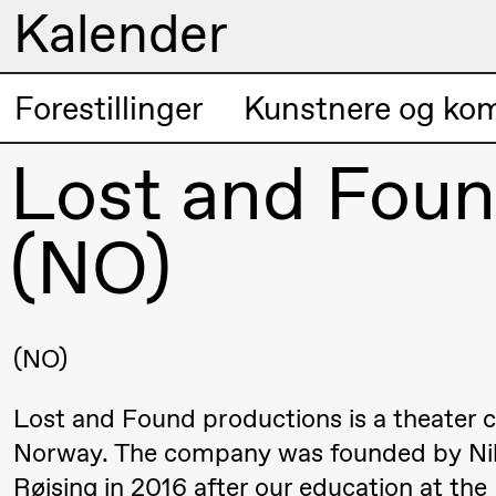
Kalender
Kunstnerisk
Forestillinger
Kunstnere og ko
Torsdag 20. august
program
Lost and Foun
19.00
Pia Maria
Lille scene (B
Roll og
(NO)
Mohamed
Mohamed
Male
Fantasies
(NO)
Lost and Found productions is a theater
Fredag 21. august
Norway. The company was founded by Nikoli
19.00
Pia Maria
Lille scene (B
Røising in 2016 after our education at t