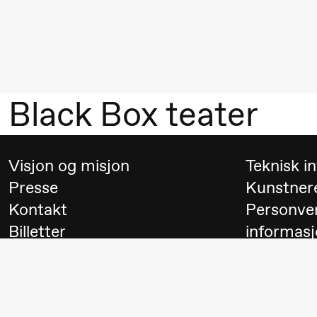
Mohamed
Mohamed
Male
Fantasies
Black Box teater
21.00
Boglárka
Store scene
Börcsök &
Andreas
Visjon og misjon
Teknisk i
Bolm
Presse
Kunstner
SUBJOYRIDE
Kontakt
Personve
Billetter
informasj
Lørdag 29. august
Besøk
Switch to
19.00
Pia Maria
Lille scene (B
Roll og