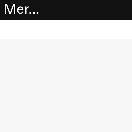
Mer…
Billetter
Bokhandel
Utvidet program
Om oss
Praktisk
informasjon
Arkivet