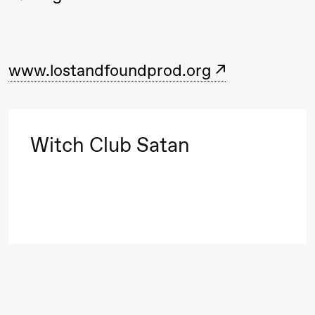
Roll og
Mohamed
Mohamed
www.lostandfoundprod.org
20.
Male
❶ 
Fantasies
Pi
M
Witch Club Satan
M
Lørdag 22. august
M
19.00
Pia Maria
Lille scene (B
Roll og
Mohamed
Mohamed
Male
Fantasies