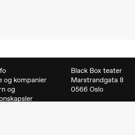
 (Black Box teater)
nfo
Black Box teater
e og kompanier
Marstrandgata 8
rn og
0566 Oslo
onskapsler
Finn oss på
Google 
 English
Telefon
23 40 77 70
lack Box teater)
blackbox@blackbox