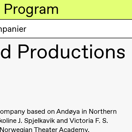
Program
mpanier
d Productions
lack Box teater)
 company based on Andøya in Northern
ne J. Spjelkavik and Victoria F. S.
lack Box teater)
he Norwegian Theater Academy.