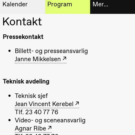
Kalender
Program
Mer…
Kunstnerisk
Kontakt
Billetter
Torsdag 20. august
program
19.00
Pia Maria
Pressekontakt
Roll og
Bokhande
Mohamed
Mohamed
Utvidet
Billett- og presseansvarlig
Male
Fantasies
progra
Janne Mikkelsen
Lille scene
(Black Box
Om oss
teater)
Teknisk avdeling
Fredag 21. august
Praktisk
19.00
Pia Maria
Teknisk sjef
Roll og
informa
Mohamed
Jean Vincent Kerebel
Mohamed
Arkivet
Male
Tlf. 23 40 77 76
Fantasies
Video- og sceneansvarlig
Lille scene
(Black Box
Agnar Ribe
teater)