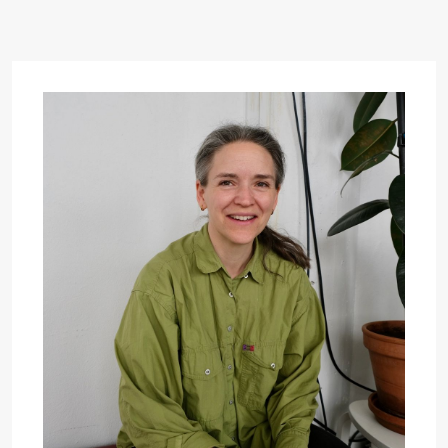
Mohamed
Mohamed
Male
Fantasies
21.00
Boglárka
Store scene
Börcsök &
Andreas
Bolm
SUBJOYRIDE
Lørdag 12. september
19.00
Yuri
Store scene