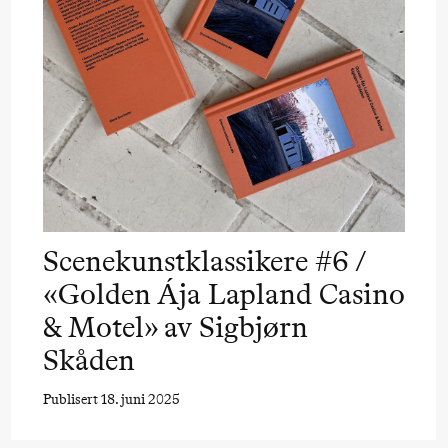
ack Box teater)
Scenekunstklassikere #6 /
«Golden Ája Lapland Casino
& Motel» av Sigbjørn
Skåden
Publisert 18. juni 2025