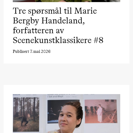
Umemoto /​
Tre spørsmål til Marie
Oslo
Bergby Handeland,
Sinfonietta /​
forfatteren av
Ivar Furre
Scenekunstklassikere #8
Aam
crypt_ –
Publisert 7. mai 2026
Animeopera
av Yuri
Umemoto
Fredag 18. september
20.00
Pinquins
Store scene (Bl
& Kjersti