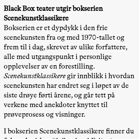
Black Box teater utgir bokserien
Scenekunstklassikere
Torsdag 27. august
Bokserien er et dypdykk i den frie
19.00
Pia Maria
Lille scene (B
scenekunsten fra og med 1970-tallet og
Roll og
frem til i dag, skrevet av ulike forfattere,
Mohamed
alle med utgangspunkt i personlige
Mohamed
opplevelser av en forestilling.
Male
Scenekunstklassikere
gir innblikk i hvordan
Fantasies
scenekunsten har endret seg i løpet av de
siste drøye førti årene, og går tett på
verkene med anekdoter knyttet til
Fredag 28. august
prøveprosess og visninger.
19.00
Pia Maria
Lille scene (B
20.
I bokserien Scenekunstklassikere finner du
Roll og
❶ 