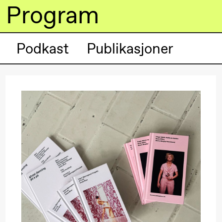
Program
Podkast
Publikasjoner
lack Box teater)
lack Box teater)