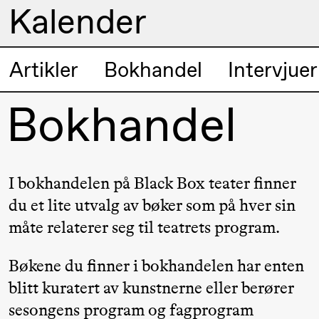
Kalender
Kunstnerisk
Artikler
Bokhandel
Intervjuer
Torsdag 20. august
program
Bokhandel
19.00
Pia Maria
Lille scene (B
Roll og
Mohamed
Mohamed
I bokhandelen på Black Box teater finner
Male
du et lite utvalg av bøker som på hver sin
Fantasies
måte relaterer seg til teatrets program.
Bøkene du finner i bokhandelen har enten
Fredag 21. august
blitt kuratert av kunstnerne eller berører
sesongens program og fagprogram
19.00
Pia Maria
Lille scene (B