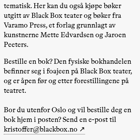
tematisk. Her kan du også kjøpe bøker
Roll og
utgitt av Black Box teater og bøker fra
Mohamed
Varamo Press, et forlag grunnlagt av
Mohamed
kunstnerne Mette Edvardsen og Jaroen
Male
Peeters.
Fantasies
Bestille en bok? Den fysiske bokhandelen
Lørdag 22. august
befinner seg i foajeen på Black Box teater,
og er åpen før og etter forestillingene på
19.00
Pia Maria
Lille scene (B
teatret.
Roll og
Mohamed
Bor du utenfor Oslo og vil bestille deg en
Mohamed
bok hjem i posten? Send en e-post til
Male
kristoffer@blackbox.no
Fantasies