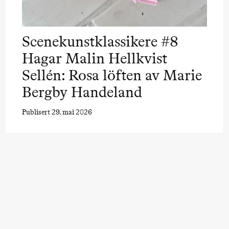
a Maria Roll og
& Andreas Bolm
Os
ohamed
SUBJOYRIDE
I
ohamed
Scenekunstklassikere #8
c
ale Fantasies
Hagar Malin Hellkvist
A
Sellén: Rosa löften av Marie
Y
 (Black Box teater)
Bergby Handeland
Publisert 29. mai 2026
lack Box teater)