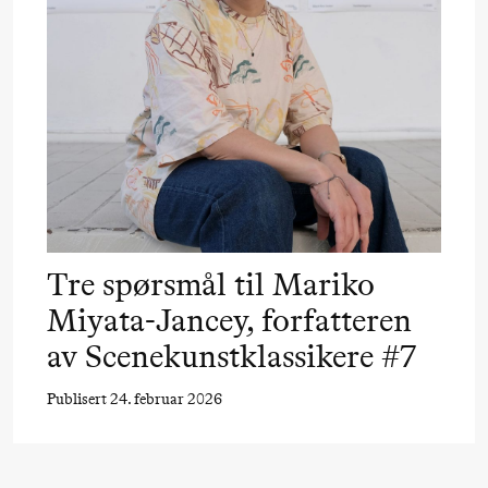
Alm
Eriksen
Hi sida
Lørdag 19. september
18.00
Pinquins
Store scene (Bl
& Kjersti
Tre spørsmål til Mariko
Alm
Miyata-Jancey, forfatteren
Eriksen
av Scenekunstklassikere #7
Hi sida
Publisert 24. februar 2026
Fredag 25. september