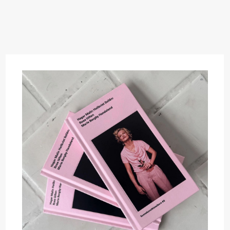
lack Box teater)
lack Box teater)
–29. august 2026
28.–29. august 2026
12
Premiere
Boglárka Börcsök
Y