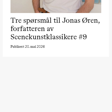
Pinquins & Kjersti
R
lo Sinfonietta /​
Alm Eriksen
O
var Furre Aam
Hi sida
Tre spørsmål til Jonas Øren,
rypt_ –
forfatteren av
nimeopera av
Scenekunstklassikere #9
uri Umemoto
Publisert 20. mai 2026