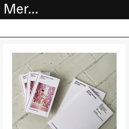
Mer…
Billetter
Bokhandel
Utvidet program
Om oss
Praktisk
informasjon
Arkivet