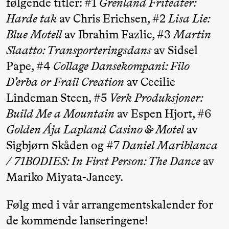
følgende titler: #1
Grenland Friteater:
Pi
Mohamed
Harde tak
av Chris Erichsen, #2
Lisa Lie:
M
Mohamed
Blue Motell
av Ibrahim Fazlic, #3
Martin
M
Male
Slaatto: Transporteringsdans
av Sidsel
M
Fantasies
Pape, #4
Collage Dansekompani: Filo
21.00
Boglárka
Store scene
D’erba or Frail Creation
av Cecilie
Lindeman Steen, #5
Verk Produksjoner:
Börcsök &
Build Me a Mountain
av Espen Hjort, #6
Andreas
Golden Ája Lapland Casino & Motel
av
Bolm
Sigbjørn Skåden og #7
Daniel Mariblanca
SUBJOYRIDE
/​ 71BODIES: In First Person: The Dance
av
Mariko Miyata-Jancey.
Lørdag 29. august
Følg med i vår arrangementskalender for
19.00
Pia Maria
Lille scene (B
de kommende lanseringene!
Roll og