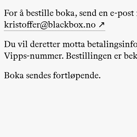
Umemoto /​
For å bestille boka, send en e-post
Oslo
Sinfonietta /​
kristoffer@blackbox.no
Ivar Furre
Aam
Du vil deretter motta betalingsinf
crypt_ –
Vipps-nummer. Bestillingen er bekr
Animeopera
av Yuri
Boka sendes fortløpende.
Umemoto
Fredag 18. september
20.00
Pinquins
Store scene (Bl
& Kjersti