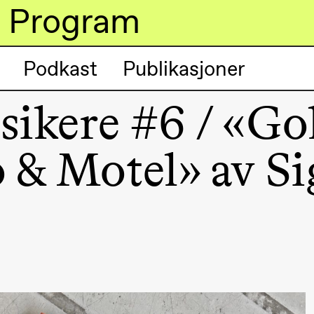
Program
Podkast
Publikasjoner
sikere #6 /​ «Go
lack Box teater)
 & Motel» av S
lack Box teater)