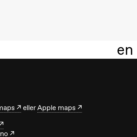
en
maps
eller
Apple maps
.no