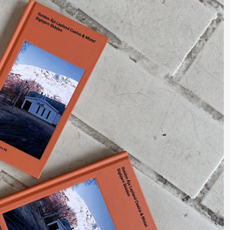
lack Box teater)