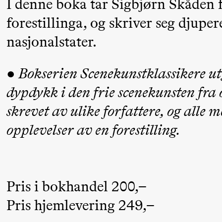
I denne boka tar Sigbjørn Skåden f
Mohamed
forestillinga, og skriver seg djupe
Mohamed
nasjonalstater.
Male
Fantasies
● Bokserien Scenekunstklassikere utg
21.00
Boglárka
Store scene
dypdykk i den frie scenekunsten fra 
Börcsök &
skrevet av ulike forfattere, og alle
Andreas
opplevelser av en forestilling.
Bolm
SUBJOYRIDE
Pris i bokhandel 200,–
Lørdag 12. september
Pris hjemlevering 249,–
19.00
Yuri
Store scene