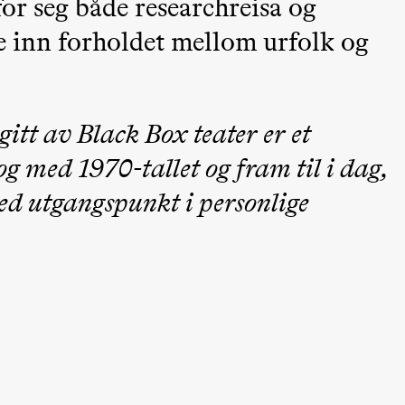
or seg både researchreisa og
re inn forholdet mellom urfolk og
itt av Black Box teater er et
 (Black Box teater)
og med 1970-tallet og fram til i dag,
 med utgangspunkt i personlige
 (Black Box teater)