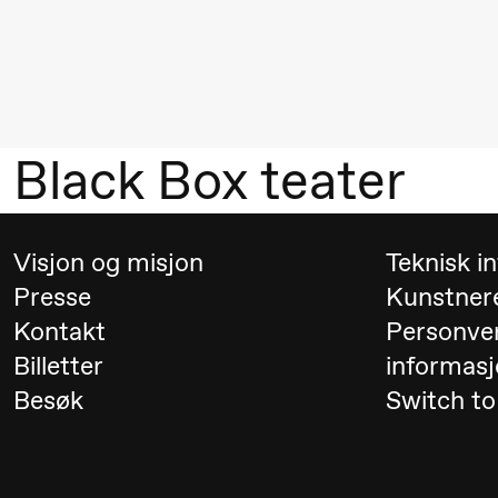
Alm
Eriksen
Hi sida
Lørdag 19. september
Black Box teater
18.00
Pinquins
Store scene (Bl
& Kjersti
Visjon og misjon
Teknisk i
Alm
Presse
Kunstner
Eriksen
Kontakt
Personve
Hi sida
Billetter
informasj
Besøk
Switch to
Fredag 25. september