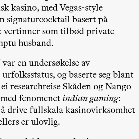
misk kasino, med Vegas-style
n signaturcocktail basert på
ge vertinner som tilbød private
omptu husband.
 (Black Box teater)
l
var en undersøkelse av
urfolksstatus, og baserte seg blant
 ei researchreise Skåden og Nango
nt med fenomenet
indian gaming
:
 å drive fullskala kasinovirksomhet
llers er ulovlig.
lack Box teater)