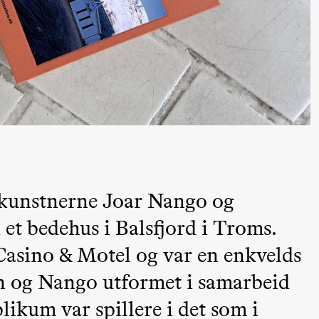
lack Box teater)
–29. august 2026
28.–29. august 2026
12
Premiere
Boglárka Börcsök
Y
a Maria Roll og
& Andreas Bolm
Os
ohamed
SUBJOYRIDE
I
ohamed
c
ale Fantasies
A
e kunstnerne Joar Nango og
Y
 et bedehus i Balsfjord i Troms.
Casino & Motel og var en enkvelds
en og Nango utformet i samarbeid
lack Box teater)
ikum var spillere i det som i