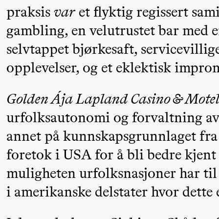
Mohamed
praksis
var
et flyktig regissert sa
Mohamed
gambling, en velutrustet bar med e
Male
selvtappet bjørkesaft, servicevilli
Fantasies
opplevelser, og et eklektisk impr
21.00
Boglárka
Store scene
Börcsök &
Golden Ája Lapland Casino & Mote
Andreas
urfolksautonomi og forvaltning av 
Bolm
annet på kunnskapsgrunnlaget fra
SUBJOYRIDE
foretok i USA for å bli bedre kje
muligheten urfolksnasjoner har til
Lørdag 29. august
i amerikanske delstater hvor dette e
19.00
Pia Maria
Lille scene (B
Roll og