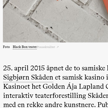
Torsdag 27. august
19.00
Pia Maria
Lille scene (B
20.
❶ 
Roll og
Pi
Mohamed
M
Foto
Black Box teater
Pressekvalitet
Mohamed
M
Male
M
Fantasies
25. april 2015 åpnet de to samisk
Sigbjørn Skåden
et samisk kasino i
Fredag 28. august
Kasinoet het Golden Ája Lapland 
interaktiv teaterforestilling Skåd
19.00
Pia Maria
Lille scene (B
Roll og
med en rekke andre kunstnere. Publ