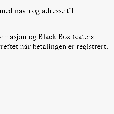
 med navn og adresse til
ormasjon og Black Box teaters
eftet når betalingen er registrert.
ack Box teater)