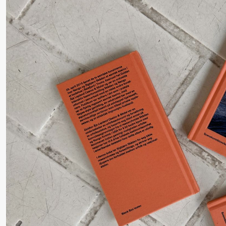
Roll og
Mohamed
Mohamed
Male
Fantasies
Lørdag 22. august
19.00
Pia Maria
Lille scene (B
Roll og
Mohamed
Mohamed
Male
Fantasies