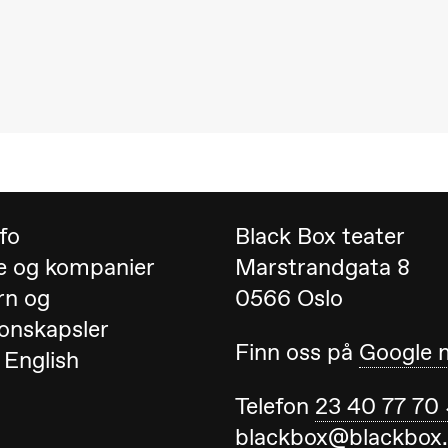
ack Box teater)
nfo
Black Box teater
e og kompanier
Marstrandgata 8
rn og
0566 Oslo
onskapsler
Finn oss på
Google 
 English
Telefon
23 40 77 70
blackbox@blackbox