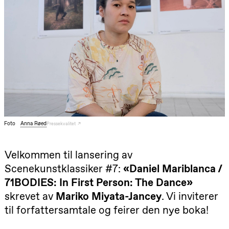
Lørdag 22. august
19.00
Pia Maria
Roll og
Mohamed
Mohamed
Male
Fantasies
Lille scene
(Black Box
teater)
Torsdag 27. august
Foto
Anna Røed
Pressekvalitet
19.00
Pia Maria
Roll og
Mohamed
Mohamed
Velkommen til lansering av
Male
Scenekunstklassiker #7:
«Daniel Mariblanca /
Fantasies
Lille scene
71BODIES: In First Person: The Dance»
(Black Box
teater)
skrevet av
Mariko Miyata-Jancey
. Vi inviterer
til forfattersamtale og feirer den nye boka!
Fredag 28. august
19.00
Pia Maria