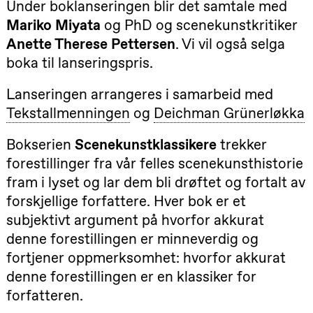
Under boklanseringen blir det samtale med
Roll og
Mohamed
Mariko Miyata
og PhD og scenekunstkritiker
Mohamed
Anette Therese Pettersen
. Vi vil også selga
Male
Fantasies
boka til lanseringspris.
Lille scene
(Black Box
teater)
Lanseringen arrangeres i samarbeid med
21.00
Boglárka
Tekstallmenningen
og
Deichman Grünerløkka
Börcsök &
Andreas
Bolm
Bokserien
Scenekunstklassikere
trekker
SUBJOYRIDE
Store scene
forestillinger fra vår felles scenekunsthistorie
(Black Box
fram i lyset og lar dem bli drøftet og fortalt av
teater)
forskjellige forfattere. Hver bok er et
20.–29. august 2026
28.–29.
Lørdag 29. august
❶ Premiere
Boglár
subjektivt argument på hvorfor akkurat
Pia Maria Roll og Mohamed
SUBJO
19.00
Pia Maria
Mohamed
denne forestillingen er minneverdig og
Roll og
Male Fantasies
Mohamed
fortjener oppmerksomhet: hvorfor akkurat
Mohamed
denne forestillingen er en klassiker for
Male
Fantasies
forfatteren.
Lille scene
(Black Box