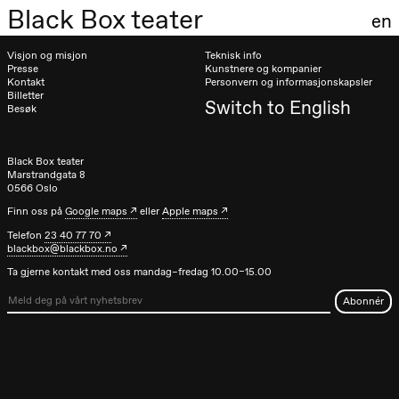
Josephine
Black Box teater
Kylén Collins
en
& Lærke
Grøntved
Visjon og misjon
Teknisk info
Lucy &
Presse
Kunstnere og kompanier
Lucky show
Kontakt
Personvern og informasjonskapsler
Lille scene
Billetter
(Black Box
Switch to English
Besøk
teater)
Lørdag 10. oktober
Black Box teater
Marstrandgata 8
21.00
Ebnflōh
0566 Oslo
Mōnad
Store scene
Finn oss på
Google maps
eller
Apple maps
(Black Box
teater)
Telefon
23 40 77 70
blackbox@blackbox.no
Søndag 11. oktober
Ta gjerne kontakt med oss mandag–fredag 10.00–15.00
19.00
Ebnflōh
Mōnad
Store scene
(Black Box
teater)
Fredag 16. oktober