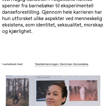
Hi sida
spenner fra barnebøker til eksperimentell
Store scene
(Black Box
danseforestilling. Gjennom hele karrieren har
teater)
hun utforsket ulike aspekter ved menneskelig
Fredag 25. september
eksistens, som identitet, seksualitet, morskap
19.00
Rosalind
og kjærlighet.
Goldberg
Ornate
Saturation
Store scene
(Black Box
teater)
Lørdag 26. september
I samarbeid med
Tekstallmenningen
,
Deichman Grünerløkka
19.00
Rosalind
Goldberg
Ornate
Saturation
Store scene
(Black Box
teater)
Søndag 27. september