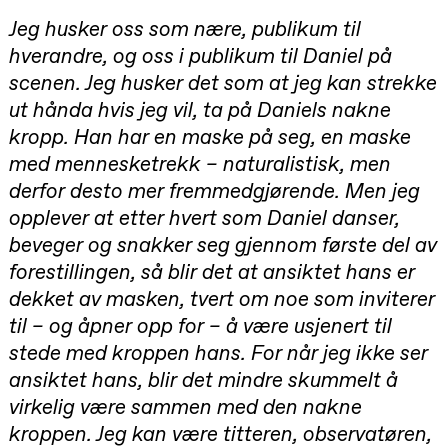
teater)
Jeg husker oss som nære, publikum til
21.00
Boglárka
Börcsök &
hverandre, og oss i publikum til Daniel på
Andreas
scenen. Jeg husker det som at jeg kan strekke
Bolm
SUBJOYRIDE
ut hånda hvis jeg vil, ta på Daniels nakne
Store scene
(Black Box
kropp. Han har en maske på seg, en maske
teater)
med mennesketrekk – naturalistisk, men
Lørdag 12. september
derfor desto mer fremmedgjørende. Men jeg
opplever at etter hvert som Daniel danser,
15.00
Yuri
Umemoto /​
beveger og snakker seg gjennom første del av
Oslo
Sinfonietta /​
forestillingen, så blir det at ansiktet hans er
Ivar Furre
dekket av masken, tvert om noe som inviterer
Aam
crypt_ –
til – og åpner opp for – å være usjenert til
Animeopera
av Yuri
stede med kroppen hans. For når jeg ikke ser
Umemoto
ansiktet hans, blir det mindre skummelt å
Store scene
(Black Box
virkelig være sammen med den nakne
teater)
kroppen. Jeg kan være titteren, observatøren,
19.00
Yuri
Umemoto /​