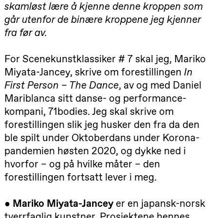
skamløst lære å kjenne denne kroppen som
Oslo
Sinfonietta /​
går utenfor de binære kroppene jeg kjenner
Ivar Furre
Aam
fra før av.
crypt_ –
Animeopera
av Yuri
For Scenekunstklassiker # 7 skal jeg, Mariko
Umemoto
Store scene
Miyata-Jancey, skrive om forestillingen
In
(Black Box
First Person – The Dance
, av og med Daniel
teater)
Mariblanca sitt danse- og performance-
Fredag 18. september
kompani, 71bodies. Jeg skal skrive om
20.00
Pinquins &
forestillingen slik jeg husker den fra da den
Kjersti Alm
Eriksen
ble spilt under Oktoberdans under Korona-
Hi sida
pandemien høsten 2020, og dykke ned i
Store scene
(Black Box
hvorfor – og på hvilke måter – den
teater)
forestillingen fortsatt lever i meg.
Lørdag 19. september
18.00
Pinquins &
●
Mariko Miyata-Jancey
er en japansk-norsk
Kjersti Alm
tverrfaglig kunstner. Prosjektene hennes
Eriksen