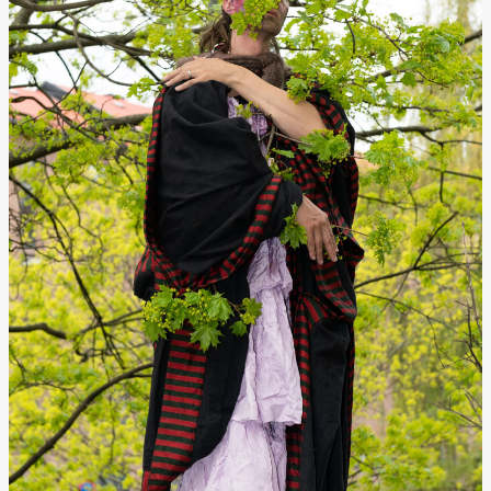
Lørdag 22. august
19.00
Pia Maria
Roll og
Mohamed
Mohamed
Male
Fantasies
Lille scene
(Black Box
teater)
Torsdag 27. august
19.00
Pia Maria
Roll og
Mohamed
Mohamed
Male
Fantasies
Lille scene
(Black Box
teater)
Fredag 28. august
19.00
Pia Maria