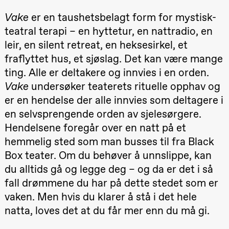
teater)
Vake
er en taushetsbelagt form for mystisk-
21.00
Boglárka
Börcsök &
teatral terapi – en hyttetur, en nattradio, en
Andreas
Bolm
leir, en silent retreat, en heksesirkel, et
SUBJOYRIDE
fraflyttet hus, et sjøslag. Det kan være mange
Store scene
(Black Box
ting. Alle er deltakere og innvies i en orden.
teater)
Vake
undersøker teaterets rituelle opphav og
Lørdag 12. september
er en hendelse der alle innvies som deltagere i
15.00
Yuri
en selvsprengende orden av sjelesørgere.
Umemoto /​
Hendelsene foregår over en natt på et
Oslo
Sinfonietta /​
hemmelig sted som man busses til fra Black
Ivar Furre
Aam
Box teater. Om du behøver å unnslippe, kan
crypt_ –
du alltids gå og legge deg – og da er det i så
Animeopera
av Yuri
fall drømmene du har på dette stedet som er
Umemoto
Store scene
vaken. Men hvis du klarer å stå i det hele
(Black Box
teater)
natta, loves det at du får mer enn du må gi.
19.00
Yuri
Umemoto /​