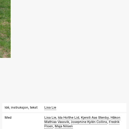
Hi sida
Store scene
(Black Box
teater)
Fredag 25. september
19.00
Rosalind
Goldberg
Ornate
Saturation
Store scene
(Black Box
teater)
Lørdag 26. september
19.00
Rosalind
Goldberg
Ornate
Saturation
Store scene
(Black Box
Idé, instruksjon, tekst
Lisa Lie
teater)
Med
Lisa Lie
,
Ida Holthe Lid
,
Kjersti Aas Stenby
,
Håkon
Mathias Vassvik
,
Josephine Kylén Collins
,
Fredrik
Søndag 27. september
Floen
,
Maja Nilsen