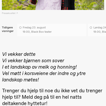
Roll og
Mohamed
Mohamed
Pressekvalitet
Male
Fantasies
Lille scene
(Black Box
Tidligere
Fredag 23. august
Lørdag 24
teater)
visninger
19.00, Black Box teater
19.00, Bla
21.00
Boglárka
Börcsök &
Andreas
Bolm
SUBJOYRIDE
20.–29. august 2026
28.–29.
Vi vekker dette
Store scene
❶ Premiere
Boglár
(Black Box
Pia Maria Roll og Mohamed
SUBJO
Vi vekker bjørnen som sover
teater)
Mohamed
I et landskap av melk og honning!
Male Fantasies
Lørdag 29. august
Vel møtt i korsveiene der indre og ytre
19.00
Pia Maria
landskap møtes!
Roll og
Mohamed
Mohamed
Trenger du hjelp til noe du ikke vet du trenger
Male
hjelp til? Meld deg på til en hel natts
Fantasies
Lille scene
deltakende hyttetur!
(Black Box