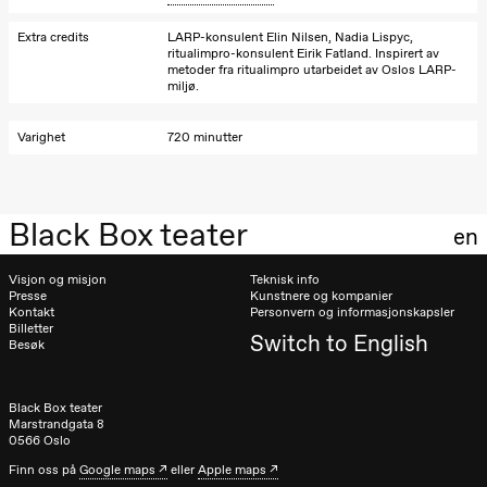
Kylén Collins
& Lærke
Extra credits
LARP-konsulent Elin Nilsen, Nadia Lispyc,
Grøntved
ritualimpro-konsulent Eirik Fatland. Inspirert av
Lucy &
metoder fra ritualimpro utarbeidet av Oslos LARP-
Lucky show
miljø.
Lille scene
(Black Box
teater)
Varighet
720 minutter
Lørdag 3. oktober
19.00
Lucy &
Lucky:
Black Box teater
en
Josephine
Kylén Collins
& Lærke
Visjon og misjon
Teknisk info
Grøntved
Presse
Kunstnere og kompanier
Lucy &
Kontakt
Personvern og informasjonskapsler
Lucky show
Billetter
Switch to English
Lille scene
Besøk
(Black Box
teater)
Black Box teater
Søndag 4. oktober
Marstrandgata 8
0566 Oslo
19.00
Lucy &
Finn oss på
Google maps
eller
Apple maps
Lucky: