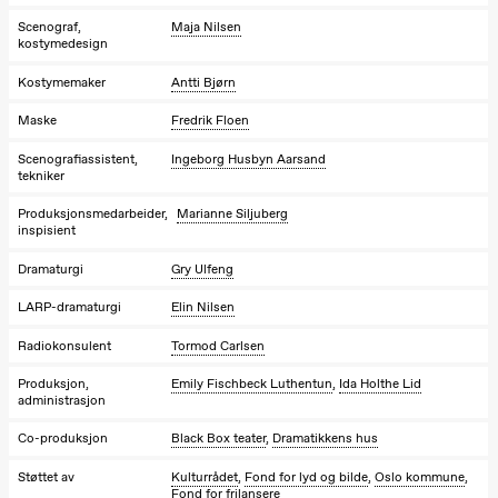
19.00
Rosalind
Scenograf,
Maja Nilsen
Goldberg
kostymedesign
Ornate
Saturation
Kostymemaker
Antti Bjørn
Store scene
(Black Box
teater)
Maske
Fredrik Floen
Scenografiassistent,
Ingeborg Husbyn Aarsand
Torsdag 1. oktober
tekniker
19.00
Lucy &
Lucky:
Produksjonsmedarbeider,
Marianne Siljuberg
inspisient
Josephine
Kylén Collins
& Lærke
Dramaturgi
Gry Ulfeng
Grøntved
Lucy &
LARP-dramaturgi
Elin Nilsen
Lucky show
Lille scene
Radiokonsulent
Tormod Carlsen
(Black Box
teater)
Produksjon,
Emily Fischbeck Luthentun
,
Ida Holthe Lid
administrasjon
Fredag 2. oktober
Co-produksjon
Black Box teater
,
Dramatikkens hus
19.00
Lucy &
Lucky:
Støttet av
Kulturrådet
,
Fond for lyd og bilde
,
Oslo kommune
,
Josephine
Fond for frilansere