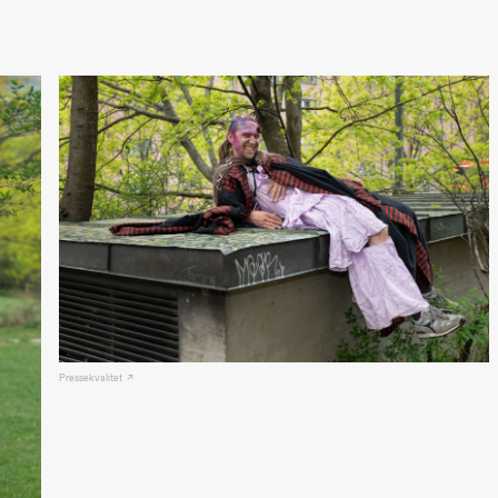
Oslo
Sinfonietta /​
Ivar Furre
Aam
crypt_ –
Animeopera
av Yuri
Umemoto
Store scene
(Black Box
teater)
Fredag 18. september
20.00
Pinquins &
Kjersti Alm
Eriksen
Hi sida
Store scene
(Black Box
teater)
Pressekvalitet
Lørdag 19. september
18.00
Pinquins &
Kjersti Alm
Eriksen