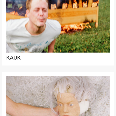
Roll og
Mohamed
Mohamed
Male
Fantasies
Lille scene
(Black Box
teater)
21.00
Boglárka
Börcsök &
Andreas
Bolm
SUBJOYRIDE
KAUK
Store scene
(Black Box
teater)
Lørdag 29. august
19.00
Pia Maria
Roll og
Mohamed
Mohamed
Male
Fantasies
Lille scene
(Black Box