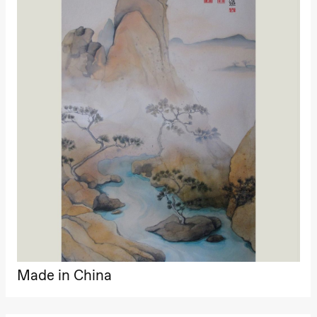
19.00
Rosalind
Goldberg
Ornate
Saturation
Store scene
(Black Box
teater)
Torsdag 1. oktober
19.00
Lucy &
Lucky:
Josephine
Kylén Collins
& Lærke
Grøntved
Lucy &
Lucky show
Lille scene
(Black Box
teater)
Fredag 2. oktober
Made in China
19.00
Lucy &
Lucky:
Josephine