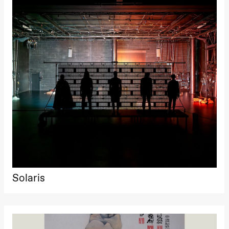
Hi sida
Store scene
(Black Box
teater)
Fredag 25. september
19.00
Rosalind
Goldberg
Ornate
Saturation
Store scene
(Black Box
teater)
Lørdag 26. september
19.00
Rosalind
Goldberg
Ornate
Saturation
Solaris
Store scene
(Black Box
teater)
Søndag 27. september