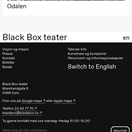
Odalen
Black Box teater
en
Visjon og misjon
Teknisk info
Presse
Kunstnere og kompanier
Kontakt
Personvern og informasjonskapsler
Billetter
Switch to English
Besøk
Black Box teater
Marstrandgata 8
0566 Oslo
Finn oss på
Google maps
eller
Apple maps
Telefon
23 40 77 70
blackbox@blackbox.no
Ta gjerne kontakt med oss mandag–fredag 10.00–15.00