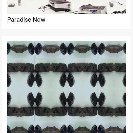
The Elsa
Project
Hausmania
Paradise Now
Søndag 29. november
19.00
Ilse Ghekiere
The Elsa
Project
Hausmania