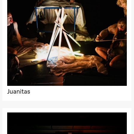
Oslo
Sinfonietta /​
Ivar Furre
Aam
crypt_ –
Animeopera
av Yuri
Umemoto
Store scene
(Black Box
teater)
Fredag 18. september
20.00
Pinquins &
Kjersti Alm
Eriksen
Hi sida
Juanitas
Store scene
(Black Box
teater)
Lørdag 19. september
18.00
Pinquins &
Kjersti Alm
Eriksen