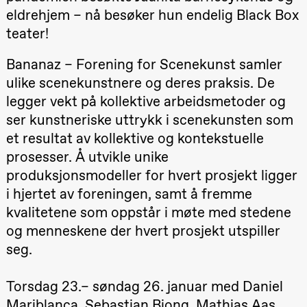
teater)
eldrehjem – nå besøker hun endelig Black Box
21.00
Boglárka
teater!
Börcsök &
Andreas
Bolm
Bananaz – Forening for Scenekunst samler
SUBJOYRIDE
20.–29. august 2026
28.–29.
Store scene
ulike scenekunstnere og deres praksis. De
❶ Premiere
Boglár
(Black Box
Pia Maria Roll og Mohamed
SUBJO
teater)
legger vekt på kollektive arbeidsmetoder og
Mohamed
Male Fantasies
ser kunstneriske uttrykk i scenekunsten som
Lørdag 12. september
et resultat av kollektive og kontekstuelle
15.00
Yuri
prosesser. Å utvikle unike
Umemoto /​
Oslo
produksjonsmodeller for hvert prosjekt ligger
Sinfonietta /​
i hjertet av foreningen, samt å fremme
Ivar Furre
Aam
kvalitetene som oppstår i møte med stedene
crypt_ –
Animeopera
og menneskene der hvert prosjekt utspiller
av Yuri
Umemoto
seg.
Store scene
(Black Box
teater)
Torsdag 23.– søndag 26. januar med Daniel
19.00
Yuri
Mariblanca, Sebastian Biong, Mathias Aas
Umemoto /​