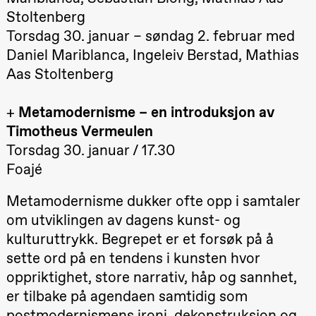
Oslo
Stoltenberg
Sinfonietta /​
Ivar Furre
Torsdag 30. januar – søndag 2. februar med
Aam
Daniel Mariblanca, Ingeleiv Berstad, Mathias
crypt_ –
Animeopera
Aas Stoltenberg
av Yuri
Umemoto
Store scene
+
Metamodernisme – en introduksjon av
(Black Box
teater)
Timotheus Vermeulen
Torsdag 30. januar / 17.30
Fredag 18. september
Foajé
20.00
Pinquins &
Kjersti Alm
Eriksen
Metamodernisme dukker ofte opp i samtaler
Hi sida
om utviklingen av dagens kunst- og
Store scene
(Black Box
kulturuttrykk. Begrepet er et forsøk på å
teater)
sette ord på en tendens i kunsten hvor
Lørdag 19. september
oppriktighet, store narrativ, håp og sannhet,
18.00
Pinquins &
er tilbake på agendaen samtidig som
Kjersti Alm
Eriksen
postmodernismens ironi, dekonstruksjon og