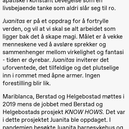
apatiske i konstant bevegelse som en
Roll og
livsbejaende tanke som aldri slår seg til ro.
Mohamed
Mohamed
Male
Juanitas
er på et oppdrag for å fortrylle
Fantasies
Lille scene
verden, og vil at vi skal se alt arbeidet som
(Black Box
teater)
ligger bak det å skape magi. Målet er å vekke
21.00
Boglárka
menneskene ved å avsløre sprekker og
Börcsök &
sammenhenger mellom virkelighet og fantasi
Andreas
Bolm
- tiden er dyrebar.
Juanitas
inviterer det
SUBJOYRIDE
Store scene
uforventede, det tilfeldige og det plutselige
(Black Box
inn i rommet med åpne armer. Ingen
teater)
forestilling blir lik.
Lørdag 29. august
Mariblanca, Berstad og Helgebostad møttes i
19.00
Pia Maria
Roll og
2019 mens de jobbet med Berstad og
Mohamed
Mohamed
Helgebostads prosjekt
KNOW HOWS.
Det var
Male
Fantasies
i dette prosjektet Juanita ble oppdaget. I
Lille scene
pandemien besøkte Juanita barnesykehus og
(Black Box