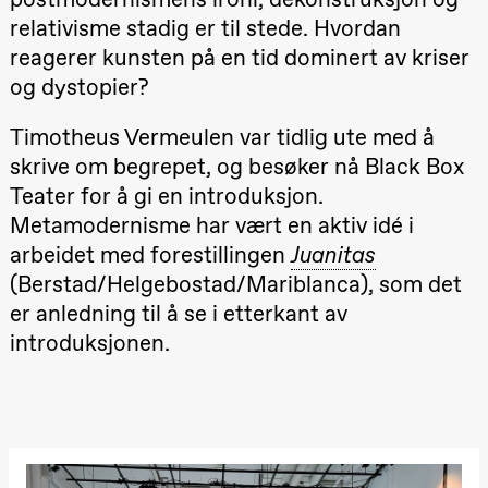
Hi sida
relativisme stadig er til stede. Hvordan
Store scene
(Black Box
reagerer kunsten på en tid dominert av kriser
teater)
og dystopier?
Fredag 25. september
Timotheus Vermeulen var tidlig ute med å
19.00
Rosalind
Goldberg
skrive om begrepet, og besøker nå Black Box
Ornate
Teater for å gi en introduksjon.
Saturation
Store scene
Metamodernisme har vært en aktiv idé i
(Black Box
teater)
arbeidet med forestillingen
Juanitas
(Berstad/Helgebostad/Mariblanca), som det
Lørdag 26. september
er anledning til å se i etterkant av
19.00
Rosalind
Goldberg
introduksjonen.
Ornate
Saturation
Store scene
(Black Box
teater)
Søndag 27. september