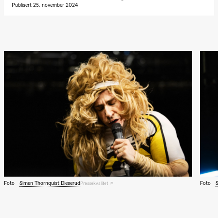
Josephine
Publisert 25. november 2024
Kylén Collins
& Lærke
Grøntved
Lucy &
Lucky show
Lille scene
(Black Box
teater)
Lørdag 10. oktober
21.00
Ebnflōh
Mōnad
Store scene
(Black Box
teater)
Søndag 11. oktober
19.00
Ebnflōh
Mōnad
Store scene
Foto
Simen Thornquist Dieserud
Foto
Pressekvalitet
(Black Box
teater)
Torsdag 26. november