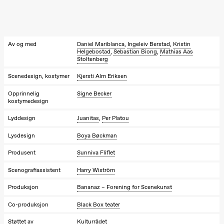
19.00
Ilse Ghekiere
The Elsa
Project
Hausmania
Av og med
Daniel Mariblanca
,
Ingeleiv Berstad
,
Kristin
Helgebostad
,
Sebastian Biong
,
Mathias Aas
Fredag 27. november
Stoltenberg
19.00
Ilse Ghekiere
Scenedesign, kostymer
Kjersti Alm Eriksen
The Elsa
Project
Opprinnelig
Signe Becker
Hausmania
kostymedesign
Lørdag 28. november
Lyddesign
Juanitas
,
Per Platou
19.00
Ilse Ghekiere
Lysdesign
Boya Bøckman
The Elsa
Project
Produsent
Sunniva Fliflet
Hausmania
Scenografiassistent
Harry Wiström
Søndag 29. november
Produksjon
Bananaz – Forening for Scenekunst
19.00
Ilse Ghekiere
The Elsa
Co-produksjon
Black Box teater
Project
Hausmania
Støttet av
Kulturrådet