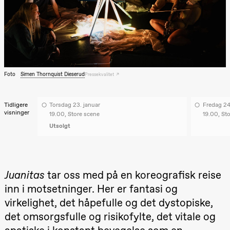
Lørdag 22. august
19.00
Pia Maria
Roll og
Mohamed
Mohamed
Male
Fantasies
Lille scene
Foto
Simen Thornquist Dieserud
Pressekvalitet
(Black Box
teater)
Tidligere
Torsdag 23. januar
Fredag 24
Torsdag 27. august
visninger
19.00, Store scene
19.00, St
Utsolgt
19.00
Pia Maria
Roll og
Mohamed
Mohamed
Male
Fantasies
Juanitas
tar oss med på en koreografisk reise
Lille scene
(Black Box
inn i motsetninger. Her er fantasi og
teater)
virkelighet, det håpefulle og det dystopiske,
Fredag 28. august
det omsorgsfulle og risikofylte, det vitale og
19.00
Pia Maria