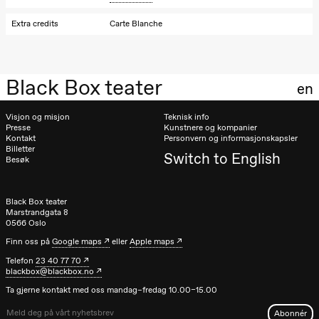
Extra credits
Carte Blanche
Black Box teater
en
Visjon og misjon
Teknisk info
Presse
Kunstnere og kompanier
Kontakt
Personvern og informasjonskapsler
Billetter
Switch to English
Besøk
Black Box teater
Marstrandgata 8
0566 Oslo
Finn oss på
Google maps
eller
Apple maps
Telefon
23 40 77 70
blackbox@blackbox.no
Ta gjerne kontakt med oss mandag–fredag 10.00–15.00