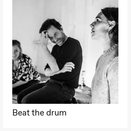
lack Box teater)
–29. august 2026
28.–29. august 2026
12
Premiere
Boglárka Börcsök
Y
a Maria Roll og
& Andreas Bolm
Os
ohamed
SUBJOYRIDE
I
ohamed
c
ale Fantasies
A
Beat the drum
lack Box teater)
Y