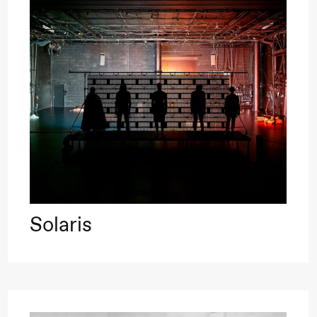
lack Box teater)
Solaris