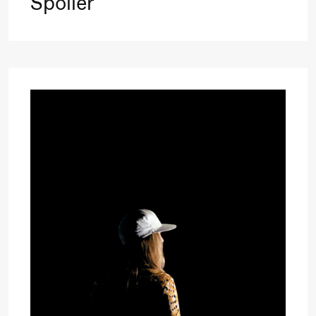
Spoiler
Mohamed
Mohamed
Male
Fantasies
21.00
Boglárka
Store scene
Börcsök &
Andreas
Bolm
SUBJOYRIDE
Lørdag 12. september
19.00
Yuri
Store scene