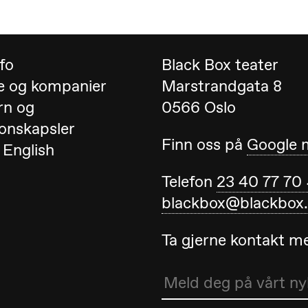
Black Box teater)
nfo
Black Box teater
e og kompanier
Marstrandgata 8
rn og
0566 Oslo
onskapsler
Finn oss på
Google 
 English
Black Box teater)
Telefon
23 40 77 70
blackbox@blackbox
Ta gjerne kontakt 
Black Box teater)