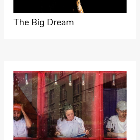
Umemoto /​
Oslo
The Big Dream
Sinfonietta /​
Ivar Furre
Aam
crypt_ –
Animeopera
av Yuri
Umemoto
Fredag 18. september
20.00
Pinquins
Store scene (Bl
& Kjersti