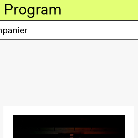
Program
mpanier
lack Box teater)
lack Box teater)