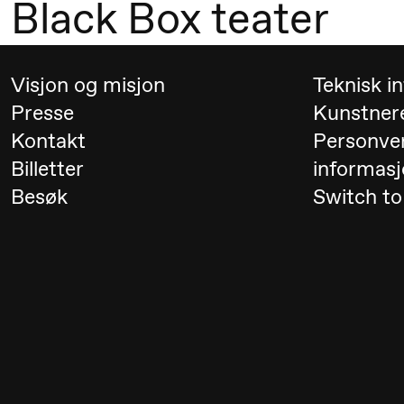
19.00
Rosalind
Store scene (
Black Box teater
Goldberg
Ornate
Visjon og misjon
Teknisk i
Saturation
Presse
Kunstner
Kontakt
Personve
Lørdag 26. september
Billetter
informasj
Besøk
Switch to
19.00
Rosalind
Store scene (
Goldberg
Ornate
Saturation
Søndag 27. september
19.00
Rosalind
Store scene (