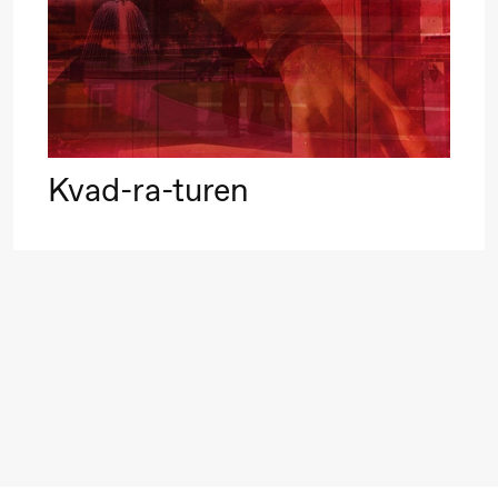
Alm
Eriksen
Hi sida
Lørdag 19. september
Kvad-ra-turen
18.00
Pinquins
Store scene (Bl
& Kjersti
Alm
Eriksen
Hi sida
Fredag 25. september