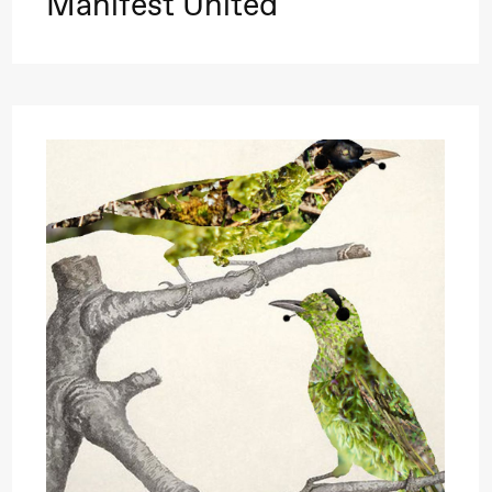
Manifest United
 (Black Box teater)
 (Black Box teater)