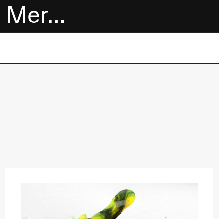
Mer…
Billetter
Bokhandel
Utvidet program
Om oss
Praktisk
informasjon
Arkivet