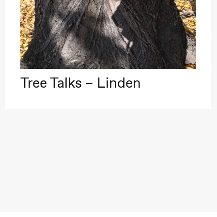
Tree Talks – Linden
ack Box teater)