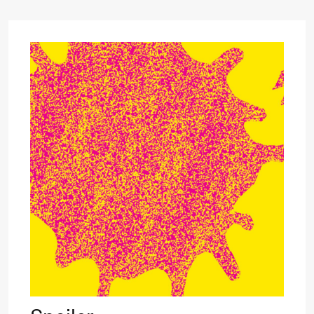
Mohamed
Mohamed
Male
Fantasies
21.00
Boglárka
Store scene
Börcsök &
Andreas
Bolm
SUBJOYRIDE
Lørdag 29. august
19.00
Pia Maria
Lille scene (B
Roll og