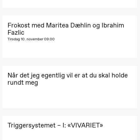
Hi sida
Store scene
20.–29. august 2026
28.–29.
(Black Box
❶ Premiere
Boglár
teater)
Pia Maria Roll og Mohamed
SUBJO
Mohamed
Frokost med Maritea Dæhlin og Ibrahim
Male Fantasies
Fredag 25. september
Fazlic
Tirsdag 10. november 09.00
19.00
Rosalind
Goldberg
Ornate
Saturation
Store scene
(Black Box
teater)
Når det jeg egentlig vil er at du skal holde
rundt meg
Lørdag 26. september
19.00
Rosalind
Goldberg
Ornate
Saturation
Store scene
(Black Box
teater)
Triggersystemet – I: «VIVARIET»
Søndag 27. september