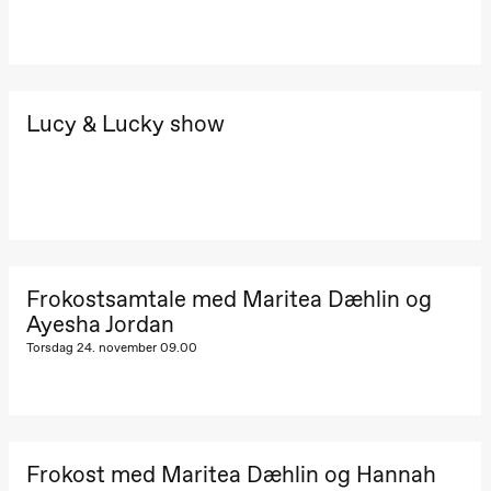
19.00
Rosalind
Goldberg
Ornate
Saturation
Store scene
(Black Box
teater)
Lucy & Lucky show
Torsdag 1. oktober
19.00
Lucy &
Lucky:
Josephine
Kylén Collins
& Lærke
Grøntved
Frokostsamtale med Maritea Dæhlin og
Lucy &
Lucky show
Ayesha Jordan
Lille scene
Torsdag 24. november 09.00
(Black Box
teater)
Fredag 2. oktober
19.00
Lucy &
Lucky:
Frokost med Maritea Dæhlin og Hannah
Josephine