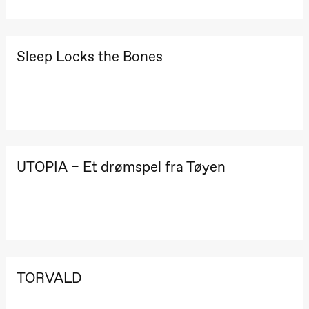
The Elsa
Project
Hausmania
Sleep Locks the Bones
Søndag 29. november
19.00
Ilse Ghekiere
The Elsa
Project
Hausmania
UTOPIA – Et drømspel fra Tøyen
TORVALD