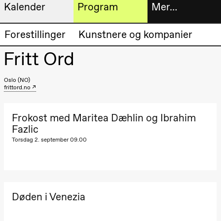
Kalender
Program
Mer…
Kunstnerisk
Billetter
Forestillinger
Kunstnere og kompanier
Torsdag 20. august
program
19.00
Pia Maria
Fritt Ord
Roll og
Bokhande
Mohamed
Mohamed
Utvidet
Oslo (NO)
Male
frittord.no
Fantasies
progra
Lille scene
(Black Box
Om oss
teater)
Frokost med Maritea Dæhlin og Ibrahim
Fazlic
Fredag 21. august
Torsdag 2. september 09.00
Praktisk
19.00
Pia Maria
Roll og
informa
Mohamed
Mohamed
Arkivet
Male
Fantasies
Døden i Venezia
Lille scene
(Black Box
teater)