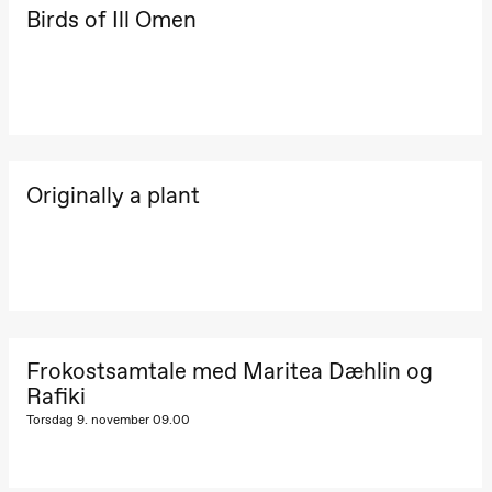
Josephine
Birds of Ill Omen
Kylén Collins
& Lærke
Grøntved
Lucy &
Lucky show
Lille scene
(Black Box
teater)
Lørdag 10. oktober
Originally a plant
21.00
Ebnflōh
Mōnad
Store scene
(Black Box
teater)
Søndag 11. oktober
Frokostsamtale med Maritea Dæhlin og
19.00
Ebnflōh
Mōnad
Rafiki
Store scene
(Black Box
Torsdag 9. november 09.00
teater)
Fredag 16. oktober