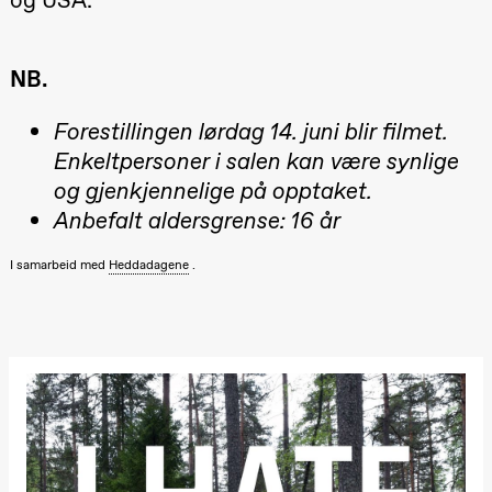
20.00
Pinquins &
Kjersti Alm
Eriksen
NB.
Hi sida
Store scene
(Black Box
Forestillingen lørdag 14. juni blir filmet.
teater)
Enkeltpersoner i salen kan være synlige
Lørdag 19. september
og gjenkjennelige på opptaket.
18.00
Pinquins &
Anbefalt aldersgrense: 16 år
Kjersti Alm
Eriksen
Hi sida
I samarbeid med
Heddadagene
.
Store scene
(Black Box
teater)
Fredag 25. september
19.00
Rosalind
Goldberg
Ornate
Saturation
Store scene
(Black Box