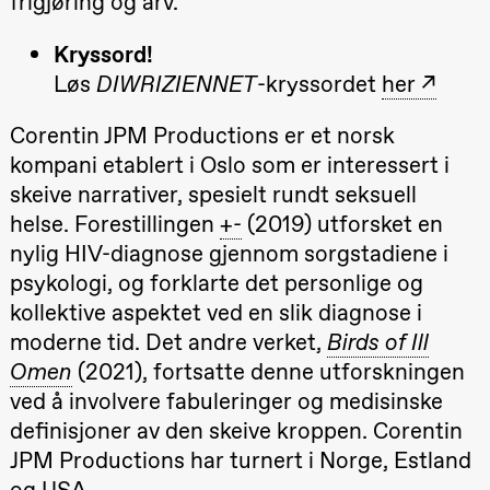
frigjøring og arv.
teater)
21.00
Boglárka
Kryssord!
Börcsök &
Andreas
Løs
DIWRIZIENNET
-kryssordet
her
20.–29. august 2026
28.–29.
Bolm
❶ Premiere
Boglár
SUBJOYRIDE
Pia Maria Roll og Mohamed
SUBJO
Store scene
Corentin JPM Productions er et norsk
Mohamed
(Black Box
Male Fantasies
teater)
kompani etablert i Oslo som er interessert i
skeive narrativer, spesielt rundt seksuell
Lørdag 12. september
helse. Forestillingen
+-
(2019) utforsket en
19.00
Yuri
nylig HIV-diagnose gjennom sorgstadiene i
Umemoto /​
Oslo
psykologi, og forklarte det personlige og
Sinfonietta /​
Ivar Furre
kollektive aspektet ved en slik diagnose i
Aam
moderne tid. Det andre verket,
Birds of Ill
crypt_ –
Animeopera
Omen
(2021), fortsatte denne utforskningen
av Yuri
Umemoto
ved å involvere fabuleringer og medisinske
Store scene
definisjoner av den skeive kroppen. Corentin
(Black Box
teater)
JPM Productions har turnert i Norge, Estland
og USA.
Fredag 18. september