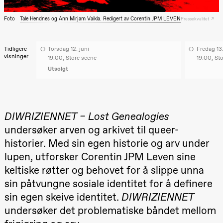
Roll og
Mohamed
Foto
Tale Hendnes og Ann Mirjam Vaikla. Redigert av Corentin JPM LEVEN
Pressekvalitet
Mohamed
Male
Fantasies
Lille scene
Tidligere
Torsdag 12. juni
Fredag 13.
(Black Box
visninger
19.00, Store scene
19.00, St
teater)
Utsolgt
21.00
Boglárka
Börcsök &
Andreas
Bolm
SUBJOYRIDE
Store scene
DIWRIZIENNET – Lost Genealogies
(Black Box
undersøker arven og arkivet til queer-
teater)
historier. Med sin egen historie og arv under
Lørdag 29. august
lupen, utforsker Corentin JPM Leven sine
19.00
Pia Maria
keltiske røtter og behovet for å slippe unna
Roll og
Mohamed
sin påtvungne sosiale identitet for å definere
Mohamed
sin egen skeive identitet.
DIWRIZIENNET
Male
Fantasies
undersøker det problematiske båndet mellom
Lille scene
(Black Box