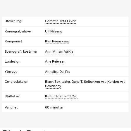
Lørdag 28. november
19.00
Ilse Ghekiere
The Elsa
Utøver, regi
Corentin JPM Leven
Project
Praxis Oslo
Koreograf, utøver
Ulf Nilseng
Søndag 29. november
Komponist
Kim Reenskaug
19.00
Ilse Ghekiere
Scenografi, kostymer
Ann Mirjam Vaikla
The Elsa
Project
Lysdesign
Ane Reiersen
Praxis Oslo
Ytre øye
Annalisa Dal Pra
Co-produksjon
Black Box teater
,
DansiT
,
Solbakken Art
,
Kordon Art
Residency
Støttet av
Kulturrådet
,
Fritt Ord
Varighet
60 minutter