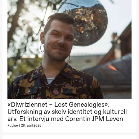
Kylén Collins
& Lærke
Grøntved
Lucy &
Lucky show
Lille scene
(Black Box
teater)
Fredag 2. oktober
19.00
Lucy &
Lucky:
Josephine
Kylén Collins
& Lærke
Grøntved
Lucy &
Lucky show
Lille scene
«Diwriziennet – Lost Genealogies»:
(Black Box
teater)
Utforskning av skeiv identitet og kulturell
arv. Et intervju med Corentin JPM Leven
Lørdag 3. oktober
Publisert 28. april 2025
19.00
Lucy &
Lucky: