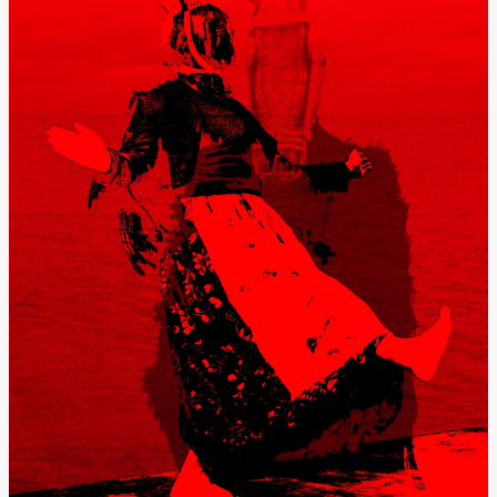
Lørdag 22. august
19.00
Pia Maria
Roll og
Mohamed
Mohamed
Male
Fantasies
Lille scene
(Black Box
teater)
Torsdag 27. august
19.00
Pia Maria
Roll og
Mohamed
Mohamed
Male
Fantasies
Lille scene
(Black Box
teater)
Fredag 28. august
19.00
Pia Maria