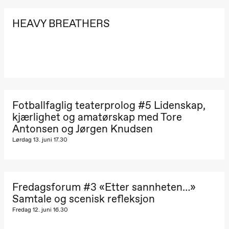
Lørdag 22. august
HEAVY BREATHERS
19.00
Pia Maria
Roll og
Mohamed
Mohamed
Male
Fantasies
Lille scene
(Black Box
teater)
Fotballfaglig teaterprolog #5 Lidenskap,
Torsdag 27. august
kjærlighet og amatørskap med Tore
19.00
Pia Maria
Antonsen og Jørgen Knudsen
Roll og
Lørdag 13. juni 17.30
Mohamed
Mohamed
Male
Fantasies
Lille scene
(Black Box
Fredagsforum #3 «Etter sannheten…»
teater)
Samtale og scenisk refleksjon
Fredag 12. juni 16.30
Fredag 28. august
19.00
Pia Maria