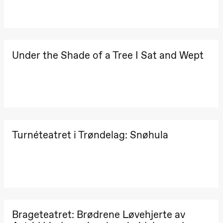
teater)
21.00
Boglárka
Börcsök &
Andreas
Bolm
SUBJOYRIDE
Under the Shade of a Tree I Sat and Wept
Store scene
(Black Box
teater)
Lørdag 12. september
15.00
Yuri
Umemoto /​
Oslo
Sinfonietta /​
Turnéteatret i Trøndelag: Snøhula
Ivar Furre
Aam
crypt_ –
Animeopera
av Yuri
Umemoto
Store scene
(Black Box
teater)
Brageteatret: Brødrene Løvehjerte av
19.00
Yuri
Umemoto /​