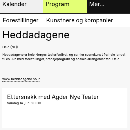
Kalender
Program
Mer…
Kunstnerisk
Billetter
Forestillinger
Kunstnere og kompanier
Torsdag 20. august
program
19.00
Pia Maria
Heddadagene
Roll og
Bokhande
Mohamed
Mohamed
Utvidet
Oslo (NO)
Male
Fantasies
Heddadagene er hele Norges teaterfestival, og samler scenekunst fra hele landet
progra
Lille scene
til en uke med forestillinger, bransjeprogram og sosiale arrangementer i Oslo.
(Black Box
Om oss
teater)
Fredag 21. august
www.heddadagene.no
Praktisk
19.00
Pia Maria
Roll og
informa
Ettersnakk med Agder Nye Teater
Mohamed
Mohamed
Arkivet
Søndag 14. juni 20.00
Male
Fantasies
Lille scene
(Black Box
teater)