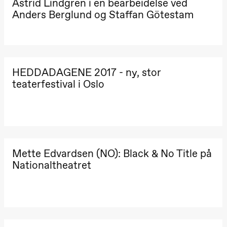
Astrid Lindgren i en bearbeidelse ved
Oslo
Anders Berglund og Staffan Götestam
Sinfonietta /​
Ivar Furre
Aam
crypt_ –
Animeopera
av Yuri
Umemoto
HEDDADAGENE 2017 - ny, stor
Store scene
(Black Box
teaterfestival i Oslo
teater)
Fredag 18. september
20.00
Pinquins &
Kjersti Alm
Eriksen
Hi sida
Mette Edvardsen (NO): Black & No Title på
Store scene
Nationaltheatret
(Black Box
teater)
Lørdag 19. september
18.00
Pinquins &
Kjersti Alm
Eriksen