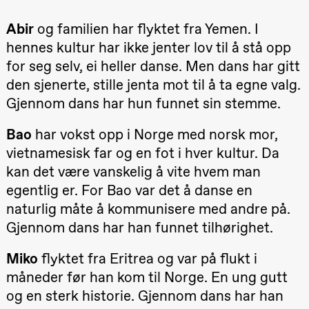
Roll og
Mohamed
Abir
og familien har flyktet fra Yemen. I
Mohamed
Male
hennes kultur har ikke jenter lov til å stå opp
Fantasies
for seg selv, ei heller danse. Men dans har gitt
Lille scene
(Black Box
den sjenerte, stille jenta mot til å ta egne valg.
teater)
Gjennom dans har hun funnet sin stemme.
21.00
Boglárka
Börcsök &
Andreas
Bao
har vokst opp i Norge med norsk mor,
Bolm
SUBJOYRIDE
vietnamesisk far og en fot i hver kultur. Da
Store scene
(Black Box
kan det være vanskelig å vite hvem man
teater)
egentlig er. For Bao var det å danse en
Lørdag 29. august
naturlig måte å kommunisere med andre på.
Gjennom dans har han funnet tilhørighet.
19.00
Pia Maria
Roll og
Mohamed
Miko
flyktet fra Eritrea og var på flukt i
Mohamed
Male
måneder før han kom til Norge. En ung gutt
Fantasies
og en sterk historie. Gjennom dans har han
Lille scene
(Black Box