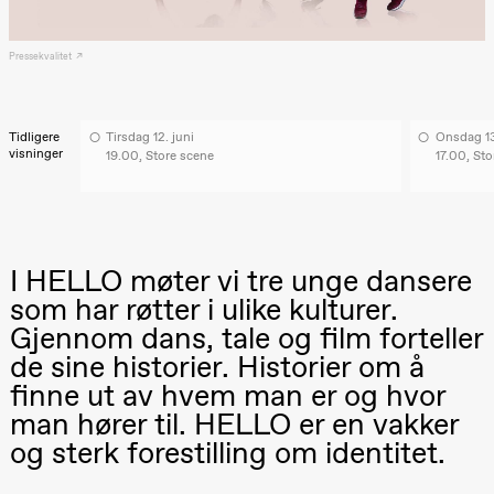
Lørdag 22. august
19.00
Pia Maria
Pressekvalitet
Roll og
Mohamed
Mohamed
Male
Tidligere
Tirsdag 12. juni
Onsdag 13
Fantasies
visninger
19.00, Store scene
17.00, St
Lille scene
(Black Box
teater)
Torsdag 27. august
I HELLO møter vi tre unge dansere
19.00
Pia Maria
Roll og
som har røtter i ulike kulturer.
Mohamed
Mohamed
Gjennom dans, tale og film forteller
Male
20.–29. august 2026
28.–29.
de sine historier. Historier om å
❶ Premiere
Fantasies
Boglár
Pia Maria Roll og Mohamed
Lille scene
SUBJO
finne ut av hvem man er og hvor
Mohamed
(Black Box
teater)
Male Fantasies
man hører til. HELLO er en vakker
og sterk forestilling om identitet.
Fredag 28. august
19.00
Pia Maria