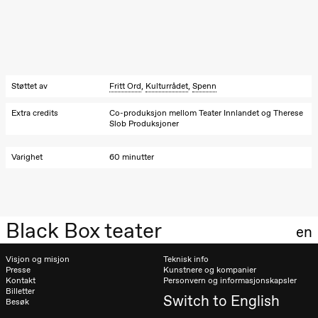
Oslo
Sinfonietta /​
Ivar Furre
Aam
crypt_ –
Animeopera
av Yuri
Støttet av
Fritt Ord
,
Kulturrådet
,
Spenn
Umemoto
Store scene
(Black Box
Extra credits
Co-produksjon mellom Teater Innlandet og Therese
teater)
Slob Produksjoner
Fredag 18. september
Varighet
60 minutter
20.00
Pinquins &
Kjersti Alm
Eriksen
Hi sida
Store scene
Black Box teater
en
(Black Box
teater)
Visjon og misjon
Teknisk info
Lørdag 19. september
Presse
Kunstnere og kompanier
Kontakt
Personvern og informasjonskapsler
18.00
Pinquins &
Billetter
Switch to English
Kjersti Alm
Besøk
Eriksen