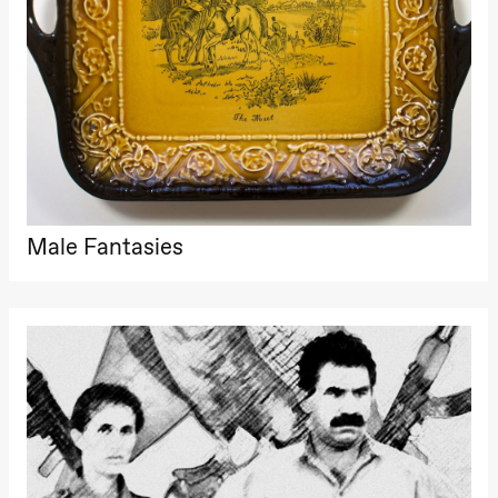
Lørdag 22. august
19.00
Pia Maria
Roll og
Mohamed
Mohamed
Male
Fantasies
Lille scene
(Black Box
teater)
Torsdag 27. august
Male Fantasies
19.00
Pia Maria
Roll og
Mohamed
Mohamed
Male
Fantasies
Lille scene
(Black Box
teater)
Fredag 28. august
19.00
Pia Maria