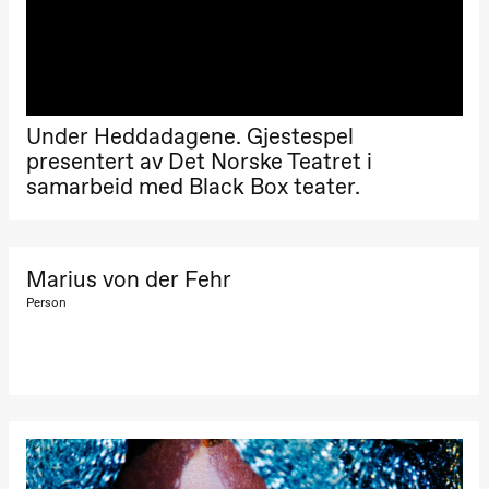
Lørdag 28. november
19.00
Ilse Ghekiere
The Elsa
Project
Hausmania
Under Heddadagene. Gjestespel
Søndag 29. november
presentert av Det Norske Teatret i
samarbeid med Black Box teater.
19.00
Ilse Ghekiere
The Elsa
Project
Hausmania
Marius von der Fehr
Person