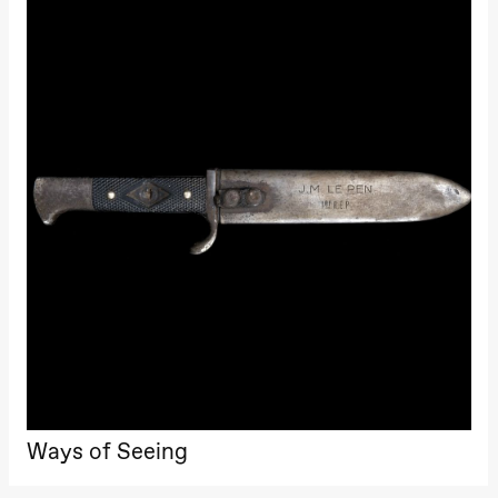
20.00
Pinquins &
Kjersti Alm
Eriksen
Hi sida
Store scene
(Black Box
teater)
Lørdag 19. september
18.00
Pinquins &
Kjersti Alm
Eriksen
Hi sida
Store scene
(Black Box
teater)
Fredag 25. september
19.00
Rosalind
Goldberg
Ornate
Ways of Seeing
Saturation
Store scene
(Black Box