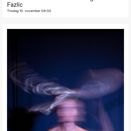
Kylén Collins
Fazlic
& Lærke
Tirsdag 10. november 09.00
Grøntved
Lucy &
Lucky show
Lille scene
(Black Box
teater)
Fredag 2. oktober
19.00
Lucy &
Lucky:
Josephine
Kylén Collins
& Lærke
Grøntved
Lucy &
Lucky show
Lille scene
(Black Box
teater)
Lørdag 3. oktober
19.00
Lucy &
Lucky: