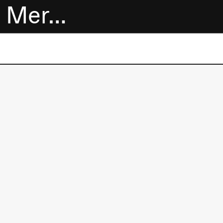
Mer…
Billetter
Bokhandel
Utvidet program
Om oss
Praktisk
informasjon
Arkivet