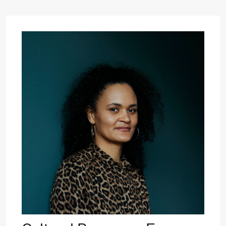
Alm
Eriksen
Hi sida
Lørdag 19. september
18.00
Pinquins
Store scene (Bl
& Kjersti
Alm
Eriksen
Hi sida
Fredag 25. september