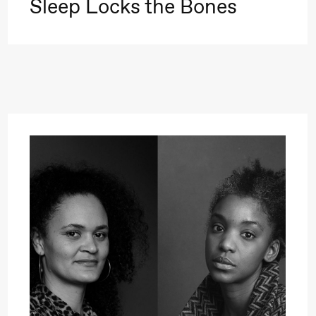
Sleep Locks the Bones
a Maria Roll og
& Andreas Bolm
Os
ohamed
SUBJOYRIDE
I
ohamed
c
ale Fantasies
A
Y
 (Black Box teater)
lack Box teater)