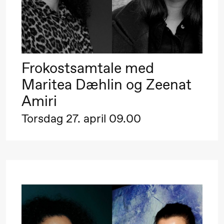
Mohamed
Mohamed
Male
Fantasies
Frokostsamtale med
Maritea Dæhlin og Zeenat
21.00
Boglárka
Store scene
Amiri
Börcsök &
Torsdag 27. april 09.00
Andreas
Bolm
SUBJOYRIDE
Lørdag 12. september
19.00
Yuri
Store scene