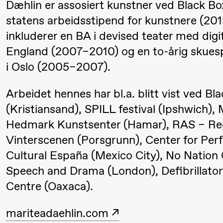
Dæhlin er assosiert kunstner ved Black B
Roll og
statens arbeidsstipend for kunstnere (20
Mohamed
inkluderer en BA i devised teater med digi
Mohamed
England (2007–2010) og en to-årig skuesp
Male
i Oslo (2005–2007).
Fantasies
Arbeidet hennes har bl.a. blitt vist ved Bla
(Kristiansand), SPILL festival (Ipshwich
Lørdag 22. august
Hedmark Kunstsenter (Hamar), RAS – Reg
19.00
Pia Maria
Lille scene (B
Vinterscenen (Porsgrunn), Center for Pe
Roll og
Cultural España (Mexico City), No Nation G
Mohamed
Speech and Drama (London), Defibrillator 
Mohamed
Centre (Oaxaca).
Male
mariteadaehlin.com
Fantasies