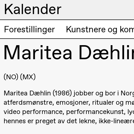
Kalender
Kunstnerisk
Forestillinger
Kunstnere og ko
Torsdag 20. august
program
Maritea Dæhli
19.00
Pia Maria
Lille scene (B
Roll og
Mohamed
Mohamed
NO
MX
Male
Maritea Dæhlin (1986) jobber og bor i Norg
Fantasies
atferdsmønstre, emosjoner, ritualer og mø
video performance, performancekunst, ly
Fredag 21. august
hennes er preget av det lekne, ikke-lineære
19.00
Pia Maria
Lille scene (B