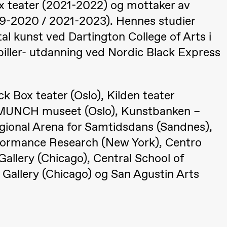
ox teater (2021-2022) og mottaker av
19-2020 / 2021-2023). Hennes studier
tal kunst ved Dartington College of Arts i
iller- utdanning ved Nordic Black Express
ck Box teater (Oslo), Kilden teater
), MUNCH museet (Oslo), Kunstbanken –
ional Arena for Samtidsdans (Sandnes),
lack Box teater)
rformance Research (New York), Centro
allery (Chicago), Central School of
Gallery (Chicago) og San Agustin Arts