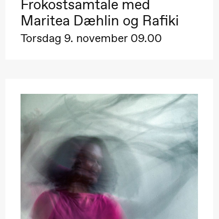
Frokostsamtale med
Pinquins & Kjersti
R
lo Sinfonietta /​
Maritea Dæhlin og Rafiki
Alm Eriksen
O
var Furre Aam
Hi sida
Torsdag 9. november 09.00
rypt_ –
nimeopera av
uri Umemoto