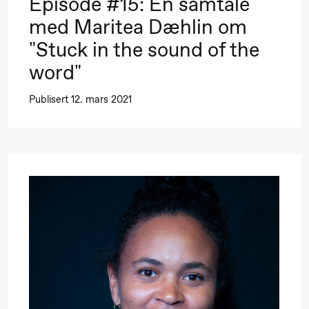
Black Box teater)
Episode #15: En samtale
med Maritea Dæhlin om
"Stuck in the sound of the
word"
Publisert 12. mars 2021
Black Box teater)
Black Box teater)