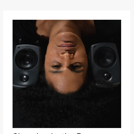
lack Box teater)
lack Box teater)
–29. august 2026
28.–29. august 2026
12
Premiere
Boglárka Börcsök
Y