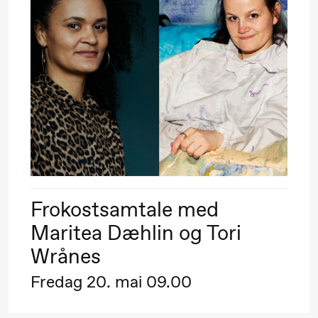
Umemoto /​
Oslo
Sinfonietta /​
Ivar Furre
Aam
crypt_ –
Animeopera
av Yuri
Umemoto
Frokostsamtale med
Maritea Dæhlin og Tori
Fredag 18. september
Wrånes
20.00
Pinquins
Store scene (Bl
Fredag 20. mai 09.00
& Kjersti