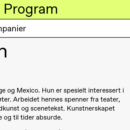
Program
mpanier
n
lack Box teater)
e og Mexico. Hun er spesielt interessert i
ter. Arbeidet hennes spenner fra teater,
dkunst og scenetekst. Kunstnerskapet
 og til tider absurde.
lack Box teater)