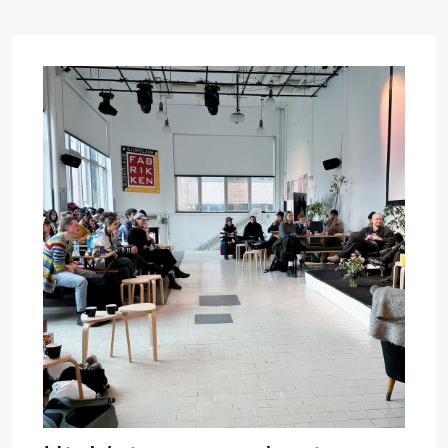
Torsdag 27. august
19.00
Pia Maria
Lille scene (B
Roll og
Mohamed
Mohamed
Male
Fantasies
Fredag 28. august
19.00
Pia Maria
Lille scene (B
20.
Roll og
❶ 