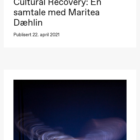
19.00
Rosalind
Store scene (
Cultural Recovery: En
Goldberg
samtale med Maritea
Ornate
Dæhlin
Saturation
Publisert 22. april 2021
Lørdag 26. september
19.00
Rosalind
Store scene (
Goldberg
Ornate
Saturation
Søndag 27. september
19.00
Rosalind
Store scene (