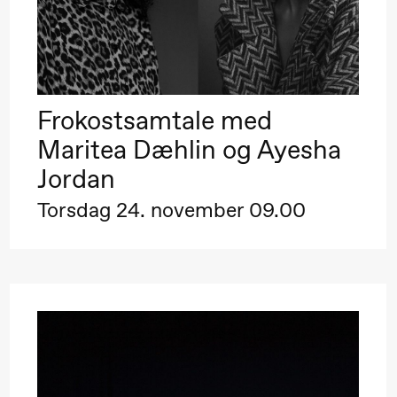
Frokostsamtale med
Maritea Dæhlin og Ayesha
 (Black Box teater)
Jordan
Torsdag 24. november 09.00
 (Black Box teater)