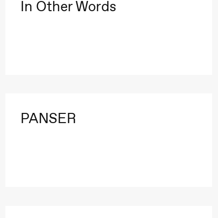
In Other Words
PANSER
lack Box teater)
–29. august 2026
28.–29. august 2026
12
Premiere
Boglárka Börcsök
Y