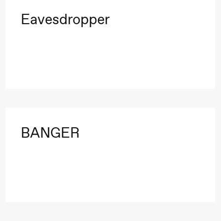
Eavesdropper
 (Black Box teater)
BANGER
lack Box teater)