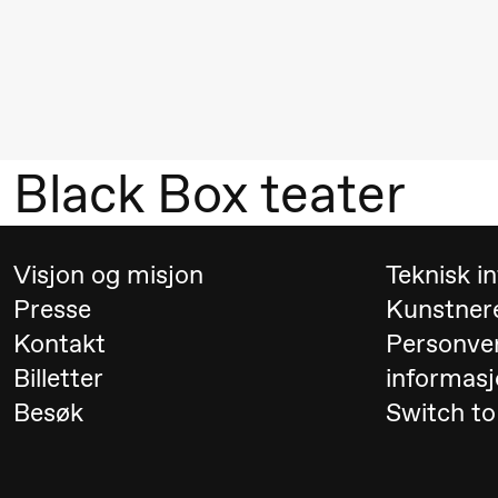
Umemoto /​
Oslo
Sinfonietta /​
Ivar Furre
Aam
Black Box teater
crypt_ –
Animeopera
av Yuri
Visjon og misjon
Teknisk i
Umemoto
Presse
Kunstner
Kontakt
Personve
19.00
Yuri
Store scene
Billetter
informasj
Umemoto /​
Besøk
Switch to
Oslo
Sinfonietta /​
Ivar Furre