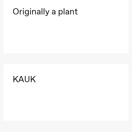
Mohamed
Originally a plant
Mohamed
Male
Fantasies
21.00
Boglárka
Store scene
Börcsök &
Andreas
Bolm
KAUK
SUBJOYRIDE
Lørdag 29. august
19.00
Pia Maria
Lille scene (B
Roll og