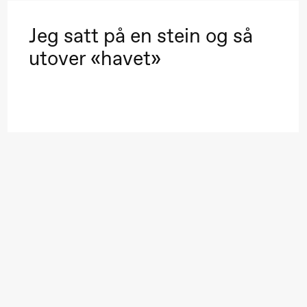
Jeg satt på en stein og så
utover «havet»
 (Black Box teater)
 (Black Box teater)