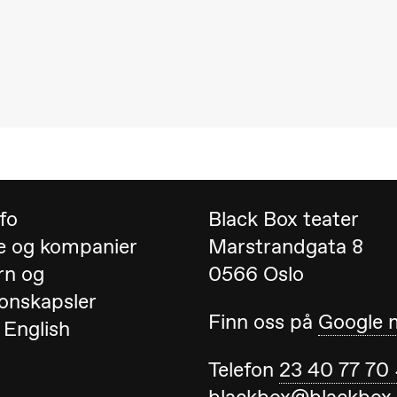
nfo
Black Box teater
e og kompanier
Marstrandgata 8
rn og
0566 Oslo
 (Black Box teater)
onskapsler
Finn oss på
Google 
 English
Telefon
23 40 77 70