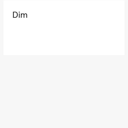
Mohamed
Dim
Mohamed
Male
Fantasies
21.00
Boglárka
Store scene
Börcsök &
Andreas
Bolm
SUBJOYRIDE
Lørdag 12. september
15.00
Yuri
Store scene