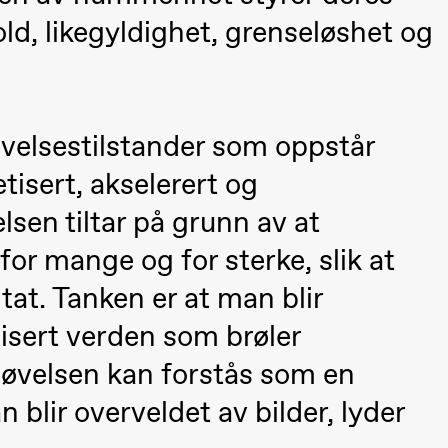
a Maria Roll og
& Andreas Bolm
Os
old, likegyldighet, grenseløshet og
ohamed
SUBJOYRIDE
I
ohamed
c
ale Fantasies
A
velsestilstander som oppstår
Y
 (Black Box teater)
isert, akselerert og
sen tiltar på grunn av at
for mange og for sterke, slik at
at. Tanken er at man blir
isert verden som brøler
døvelsen kan forstås som en
 blir overveldet av bilder, lyder
lack Box teater)