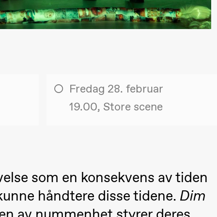
lack Box teater)
Fredag 28. februar
19.00, Store scene
velse som en konsekvens av tiden
lack Box teater)
å kunne håndtere disse tidene.
Dim
–29. august 2026
28.–29. august 2026
12
Premiere
rden av nummenhet styrer deres
Boglárka Börcsök
Y