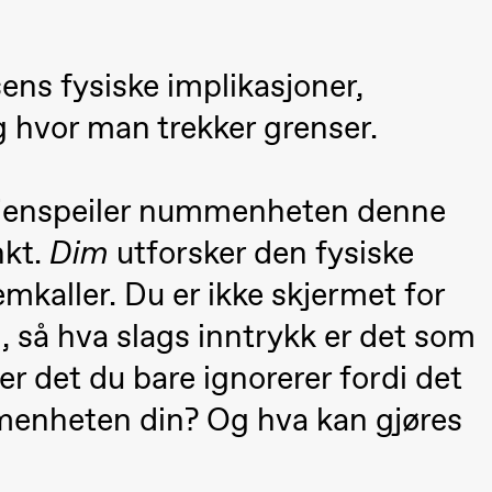
ens fysiske implikasjoner,
g hvor man trekker grenser.
 (Black Box teater)
gjenspeiler nummenheten denne
nkt.
Dim
utforsker den fysiske
mkaller. Du er ikke skjermet for
, så hva slags inntrykk er det som
er det du bare ignorerer fordi det
menheten din? Og hva kan gjøres
 (Black Box teater)