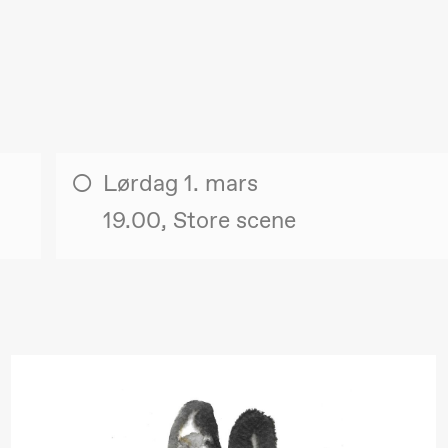
Lørdag 1. mars
19.00, Store scene
. september 2026
18.–19. september 2026
25
❶ Premiere
❶ 
uri Umemoto /​