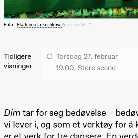
Torsdag 27. august
Foto
Ekaterina Lukoshkova
Pressekvalitet
19.00
Pia Maria
Lille scene (B
Roll og
Mohamed
Tidligere
Torsdag 27. februar
Mohamed
visninger
19.00, Store scene
Male
Fantasies
Fredag 28. august
Dim
tar for seg bedøvelse – bedø
19.00
Pia Maria
Lille scene (B
vi lever i, og som et verktøy for 
20.
Roll og
❶ 
er et verk for tre dansere. En ve