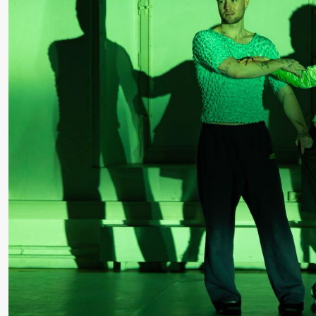
Roll og
Mohamed
Mohamed
Male
Fantasies
Lørdag 22. august
19.00
Pia Maria
Lille scene (B
Roll og
Mohamed
Mohamed
Male
Fantasies