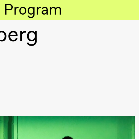
Program
berg
lack Box teater)
lack Box teater)