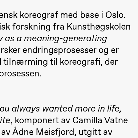
ensk koreograf med base i Oslo.
isk forskning fra Kunsthøgskolen
 as a meaning-generating
orsker endringsprosesser og er
 tilnærming til koreografi, der
 prosessen.
ou always wanted more in life,
ite
, komponert av Camilla Vatne
ack Box teater)
av Ådne Meisfjord, utgitt av