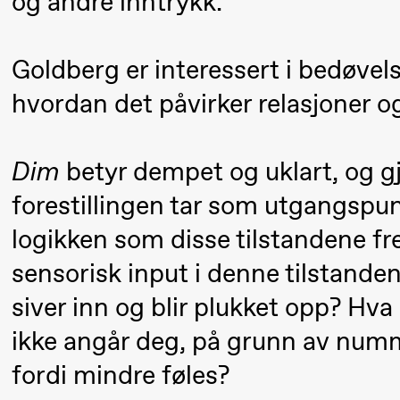
og andre inntrykk.
Mohamed
Mohamed
Goldberg er interessert i bedøvels
Male
hvordan det påvirker relasjoner o
Fantasies
21.00
Boglárka
Store scene
Dim
betyr dempet og uklart, og 
Börcsök &
forestillingen tar som utgangspu
Andreas
logikken som disse tilstandene fre
Bolm
SUBJOYRIDE
sensorisk input i denne tilstanden
siver inn og blir plukket opp? Hva 
Lørdag 12. september
ikke angår deg, på grunn av num
fordi mindre føles?
19.00
Yuri
Store scene