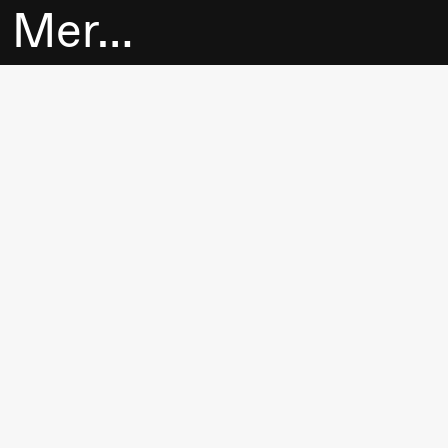
Mer…
Billetter
Bokhandel
Utvidet program
Om oss
Praktisk
informasjon
Arkivet