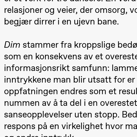
Pi
Mohamed
relasjoner og veier, der omsorg, v
M
Mohamed
begjær dirrer i en ujevn bane.
M
Male
M
Fantasies
Dim
stammer fra kroppslige bedø
21.00
Boglárka
Store scene
som en konsekvens av et overestet
Börcsök &
informasjonsrikt samfunn: lammel
Andreas
Bolm
inntrykkene man blir utsatt for er 
SUBJOYRIDE
oppfatningen endres som et result
nummen av å ta del i en overestet
Lørdag 29. august
sanseopplevelser uten stopp. Be
respons på en virkelighet hvor man
19.00
Pia Maria
Lille scene (B
Roll og