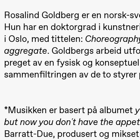
Umemoto /​
Oslo
Rosalind Goldberg er en norsk-sv
Sinfonietta /​
Hun har en doktorgrad i kunstner
Ivar Furre
i Oslo, med tittelen:
Choreography
Aam
aggregate
. Goldbergs arbeid utf
crypt_ –
preget av en fysisk og konseptuell
Animeopera
sammenfiltringen av de to styrer
av Yuri
Umemoto
Fredag 18. september
*Musikken er basert på albumet
y
but now you don´t have the appet
20.00
Pinquins
Store scene (Bl
& Kjersti
Barratt-Due, produsert og mikset 