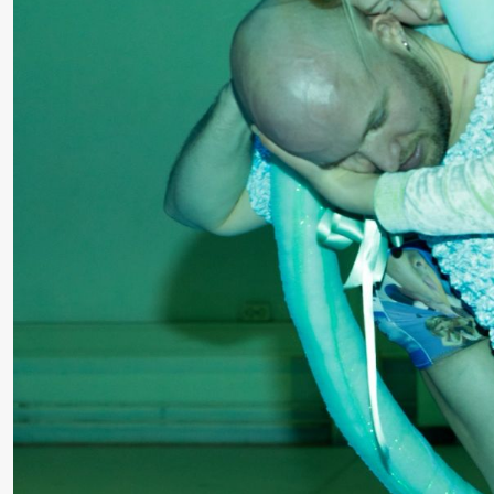
19.00
Rosalind
Store scene (
Goldberg
Ornate
Saturation
Lørdag 26. september
19.00
Rosalind
Store scene (
Goldberg
Ornate
Saturation
Søndag 27. september
19.00
Rosalind
Store scene (