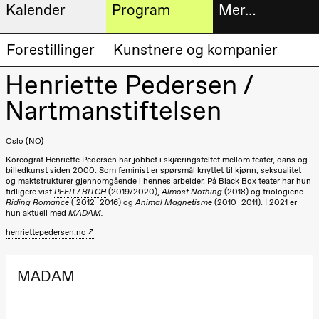
Kalender
Program
Mer…
Kunstnerisk
Billetter
Forestillinger
Kunstnere og kompanier
Torsdag 20. august
program
19.00
Pia Maria
Henriette Pedersen /​
Roll og
Bokhande
Mohamed
Nartmanstiftelsen
Mohamed
Utvidet
Male
Fantasies
progra
Lille scene
Oslo (NO)
(Black Box
Koreograf Henriette Pedersen har jobbet i skjæringsfeltet mellom teater, dans og
Om oss
teater)
billedkunst siden 2000. Som feminist er spørsmål knyttet til kjønn, seksualitet
og maktstrukturer gjennomgående i hennes arbeider. På Black Box teater har hun
Fredag 21. august
tidligere vist
PEER / BITCH
(2019/2020),
Almost Nothing
(2018) og triologiene
Riding Romance
( 2012–2016) og
Animal Magnetisme
(2010–2011). I 2021 er
Praktisk
19.00
Pia Maria
hun aktuell med
MADAM.
Roll og
informa
henriettepedersen.no
Mohamed
Mohamed
Arkivet
Male
Fantasies
MADAM
Lille scene
(Black Box
teater)