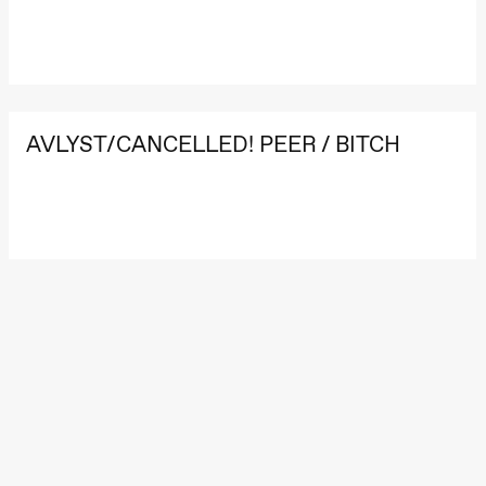
Roll og
Mohamed
Mohamed
Male
Fantasies
Lille scene
(Black Box
teater)
AVLYST/CANCELLED! PEER / BITCH
21.00
Boglárka
Börcsök &
Andreas
Bolm
SUBJOYRIDE
Store scene
(Black Box
teater)
Lørdag 29. august
19.00
Pia Maria
Roll og
Mohamed
Mohamed
Male
Fantasies
Lille scene
(Black Box