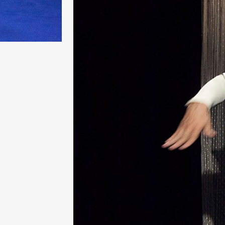
Lørdag 19. september
18.00
Pinquins
Store scene (Bl
& Kjersti
Alm
Eriksen
Hi sida
Fredag 25. september
19.00
Rosalind
Store scene (
Goldberg
Ornate
Saturation