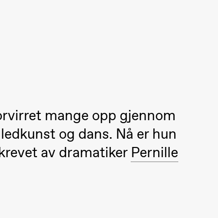
 (Black Box teater)
orvirret mange opp gjennom
illedkunst og dans. Nå er hun
krevet av dramatiker
Pernille
 (Black Box teater)