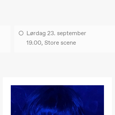
Lørdag 23. september
19.00, Store scene
. september 2026
18.–19. september 2026
25
❶ Premiere
❶ 
uri Umemoto /​