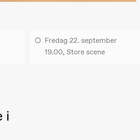
lack Box teater)
Fredag 22. september
19.00, Store scene
 i
lack Box teater)
–29. august 2026
28.–29. august 2026
12
Premiere
Boglárka Börcsök
Y