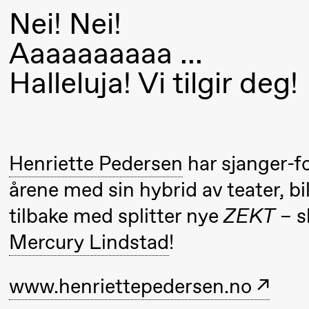
Nei! Nei!
Mohamed
Mohamed
Aaaaaaaaaa …
Male
Halleluja! Vi tilgir deg!
Fantasies
21.00
Boglárka
Store scene
Börcsök &
Henriette Pedersen
har sjanger-f
Andreas
Bolm
årene med sin hybrid av teater, b
SUBJOYRIDE
tilbake med splitter nye
ZEKT
– s
Mercury Lindstad
!
Lørdag 12. september
www.henriettepedersen.no
15.00
Yuri
Store scene