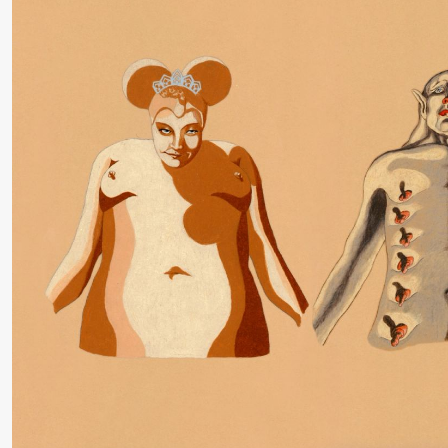
Roll og
Mohamed
Mohamed
Male
Fantasies
Lørdag 22. august
19.00
Pia Maria
Lille scene (B
Roll og
Mohamed
Mohamed
Male
Fantasies