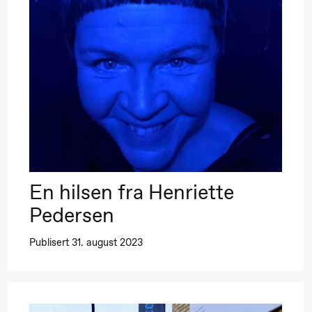
Pinquins & Kjersti
R
lo Sinfonietta /​
Alm Eriksen
O
var Furre Aam
Hi sida
rypt_ –
nimeopera av
uri Umemoto
En hilsen fra Henriette
Pedersen
Publisert 31. august 2023