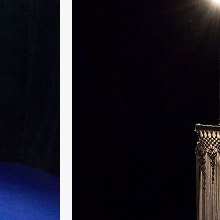
Aam
crypt_ –
Animeopera
av Yuri
Umemoto
Fredag 18. september
20.00
Pinquins
Store scene (Bl
& Kjersti
Alm
Eriksen
Hi sida