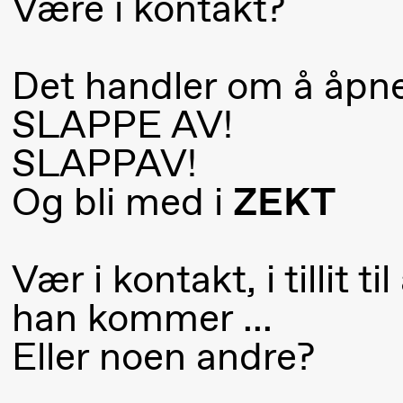
Være i kontakt?
Pi
Mohamed
M
Mohamed
M
Male
Det handler om å åpn
M
Fantasies
SLAPPE AV!
21.00
Boglárka
Store scene
SLAPPAV!
Börcsök &
Og bli med i
ZEKT
Andreas
Bolm
SUBJOYRIDE
Vær i kontakt, i tillit til
han kommer …
Lørdag 29. august
Eller noen andre?
19.00
Pia Maria
Lille scene (B
Roll og