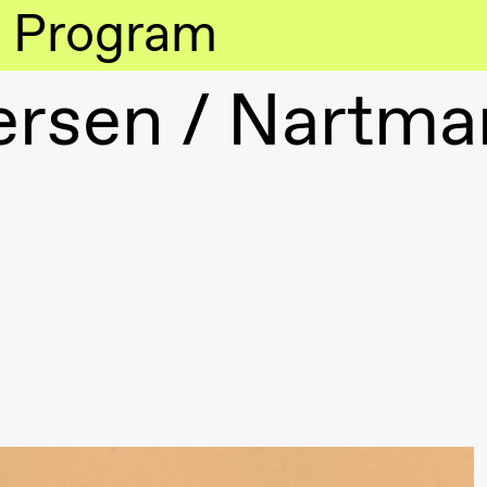
Program
rsen /​ Nartma
lack Box teater)
lack Box teater)