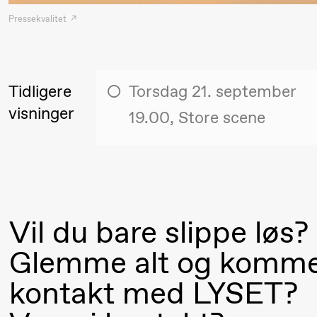
Pressekvalitet
Torsdag 27. august
19.00
Pia Maria
Lille scene (B
Tidligere
Torsdag 21. september
Roll og
visninger
19.00, Store scene
Mohamed
Mohamed
Male
Fantasies
Vil du bare slippe løs?
Fredag 28. august
Glemme alt og komme
19.00
Pia Maria
Lille scene (B
kontakt med LYSET?
20.
Roll og
❶ 