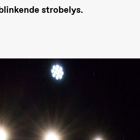
blinkende strobelys.
 (Black Box teater)