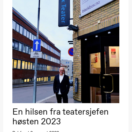
En hilsen fra teatersjefen
høsten 2023