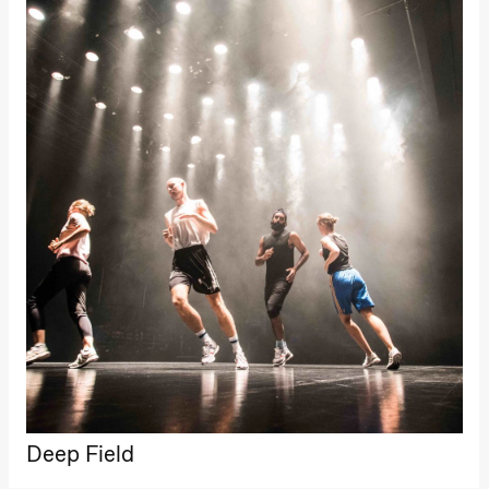
Josephine
Kylén Collins
& Lærke
Grøntved
Lucy &
Lucky show
Lille scene
(Black Box
teater)
Søndag 4. oktober
19.00
Lucy &
Lucky:
Josephine
Kylén Collins
& Lærke
Grøntved
Lucy &
Lucky show
Lille scene
(Black Box
teater)
Lørdag 10. oktober
Deep Field
21.00
Ebnflōh
Mōnad