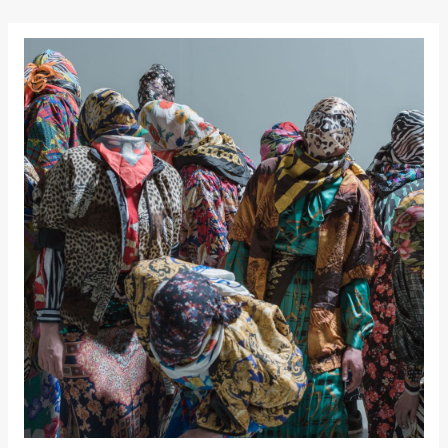
Store scene
(Black Box
teater)
Søndag 11. oktober
19.00
Ebnflōh
Mōnad
Store scene
(Black Box
teater)
Torsdag 26. november
19.00
Ilse Ghekiere
The Elsa
Project
Hausmania
Fredag 27. november
19.00
Ilse Ghekiere
The Elsa
Project
Hausmania