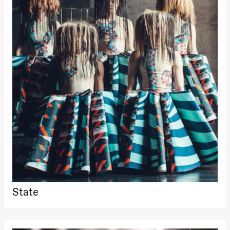
Kylén Collins
& Lærke
Grøntved
Lucy &
Lucky show
Lille scene
(Black Box
teater)
Fredag 2. oktober
19.00
Lucy &
Lucky:
Josephine
Kylén Collins
& Lærke
Grøntved
Lucy &
Lucky show
Lille scene
(Black Box
teater)
State
Lørdag 3. oktober
19.00
Lucy &
Lucky: