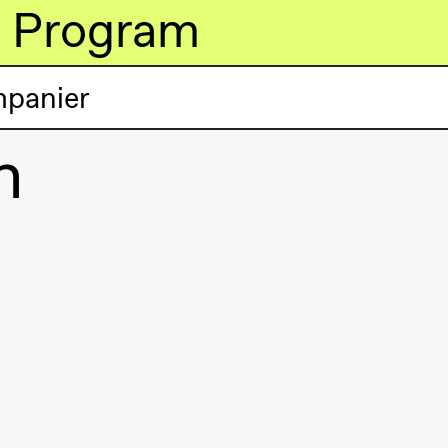
Program
mpanier
n
lack Box teater)
lack Box teater)