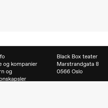
 (Black Box teater)
nfo
Black Box teater
e og kompanier
Marstrandgata 8
rn og
0566 Oslo
onskapsler
Finn oss på
Google 
 English
Telefon
23 40 77 70
lack Box teater)
blackbox@blackbox