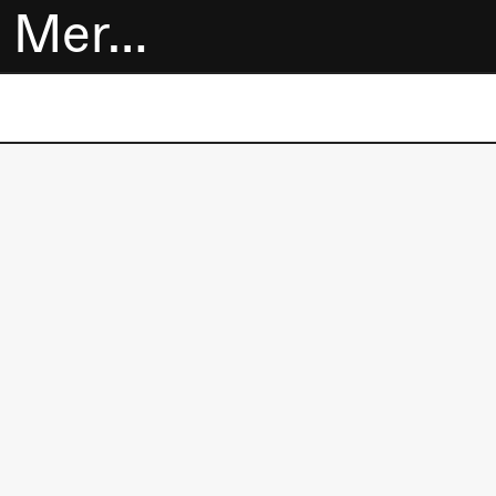
Mer…
Billetter
Bokhandel
Utvidet program
Om oss
Praktisk
informasjon
Arkivet