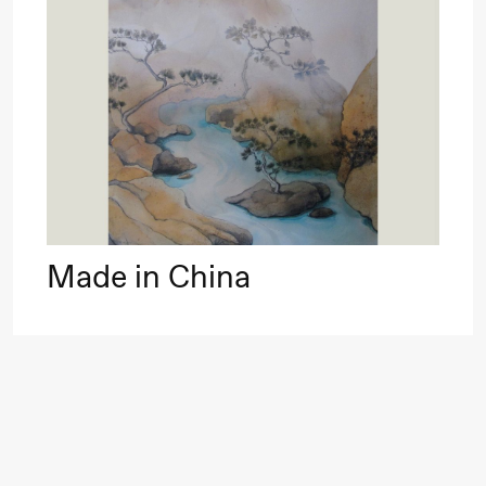
Roll og
Mohamed
Mohamed
20.
Male
❶ 
Fantasies
Pi
M
M
Lørdag 22. august
M
Made in China
19.00
Pia Maria
Lille scene (B
Roll og
Mohamed
Mohamed
Male
Fantasies