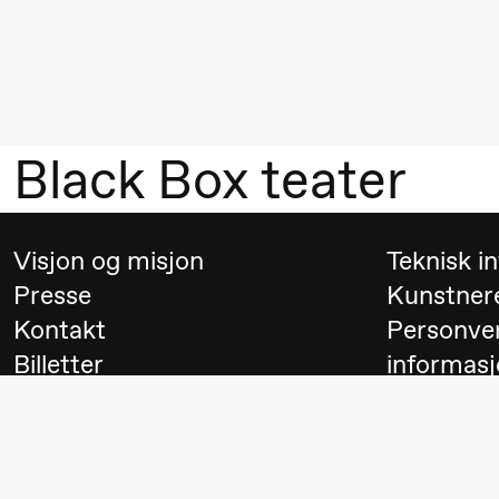
Mohamed
Mohamed
Male
Fantasies
Black Box teater
21.00
Boglárka
Store scene
Börcsök &
Andreas
Visjon og misjon
Teknisk i
Bolm
Presse
Kunstner
SUBJOYRIDE
Kontakt
Personve
Billetter
informasj
Lørdag 29. august
Besøk
Switch to
19.00
Pia Maria
Lille scene (B
Roll og