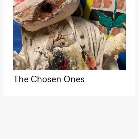
–29. august 2026
28.–29. august 2026
12
Premiere
Boglárka Börcsök
Y
a Maria Roll og
& Andreas Bolm
Os
ohamed
SUBJOYRIDE
I
ohamed
c
ale Fantasies
The Chosen Ones
A
lack Box teater)
Y