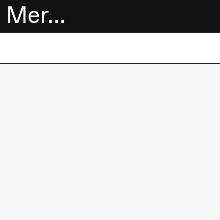
Mer…
Billetter
Bokhandel
Utvidet program
Om oss
Praktisk
informasjon
Arkivet