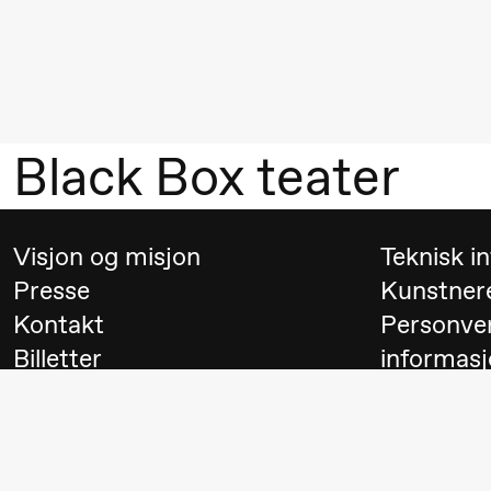
Mohamed
Mohamed
Male
Fantasies
Black Box teater
21.00
Boglárka
Store scene
Börcsök &
Andreas
Visjon og misjon
Teknisk i
Bolm
Presse
Kunstner
SUBJOYRIDE
Kontakt
Personve
Billetter
informasj
Lørdag 29. august
Besøk
Switch to
19.00
Pia Maria
Lille scene (B
Roll og