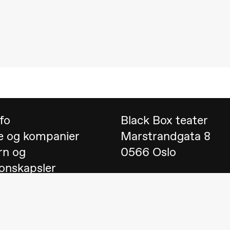
 (Black Box teater)
nfo
Black Box teater
e og kompanier
Marstrandgata 8
rn og
0566 Oslo
onskapsler
Finn oss på
Google 
 English
Telefon
23 40 77 70
lack Box teater)
blackbox@blackbox