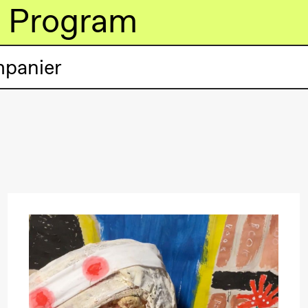
Program
mpanier
lack Box teater)
lack Box teater)