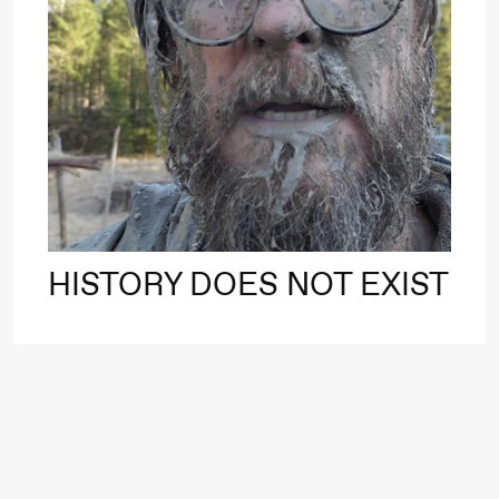
Roll og
Mohamed
Mohamed
20.
Male
❶ 
Fantasies
Pi
M
M
Lørdag 22. august
M
HISTORY DOES NOT EXIST
19.00
Pia Maria
Lille scene (B
Roll og
Mohamed
Mohamed
Male
Fantasies