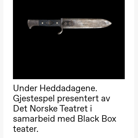
–29. august 2026
28.–29. august 2026
12
Premiere
Boglárka Börcsök
Y
a Maria Roll og
& Andreas Bolm
Os
ohamed
SUBJOYRIDE
I
ohamed
c
ale Fantasies
lack Box teater)
A
Under Heddadagene.
Y
Gjestespel presentert av
Det Norske Teatret i
samarbeid med Black Box
teater.