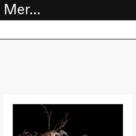
Mer…
Billetter
Bokhandel
Utvidet program
Om oss
Praktisk
informasjon
Arkivet