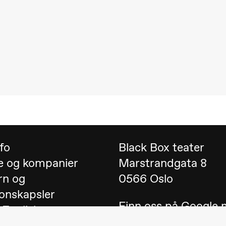
 (Black Box teater)
nfo
Black Box teater
e og kompanier
Marstrandgata 8
rn og
0566 Oslo
onskapsler
Finn oss på
Google 
lack Box teater)
 English