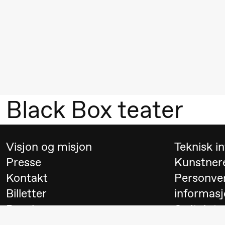
Mohamed
Mohamed
Male
Fantasies
21.00
Boglárka
Store scene
Börcsök &
Black Box teater
Andreas
Bolm
SUBJOYRIDE
Visjon og misjon
Teknisk i
Presse
Kunstner
Kontakt
Personve
Lørdag 29. august
Billetter
informasj
19.00
Pia Maria
Lille scene (B
Besøk
Switch to
Roll og