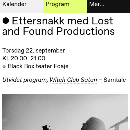
Kalender
Program
Mer…
Kunstnerisk
Ettersnakk med Lost
Billetter
Torsdag 20. august
program
and Found Productions
19.00
Pia Maria
Roll og
Bokhande
Mohamed
Mohamed
Utvidet
Male
Torsdag 22. september
Fantasies
progra
Kl. 20.00–21.00
Lille scene
(Black Box
Black Box teater Foajé
Om oss
teater)
Fredag 21. august
Utvidet program
Witch Club Satan
Samtale
Praktisk
19.00
Pia Maria
Roll og
informa
Mohamed
Mohamed
Arkivet
Male
Fantasies
Lille scene
(Black Box
teater)