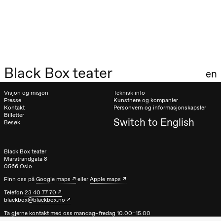
teater)
21.00
Boglárka
Börcsök &
Andreas
Bolm
SUBJOYRIDE
Store scene
(Black Box
Black Box teater
teater)
en
Lørdag 12. september
Visjon og misjon
Teknisk info
Presse
Kunstnere og kompanier
15.00
Yuri
Kontakt
Personvern og informasjonskapsler
Umemoto /​
Billetter
Switch to English
Oslo
Besøk
Sinfonietta /​
Ivar Furre
Aam
Black Box teater
crypt_ –
Marstrandgata 8
Animeopera
0566 Oslo
av Yuri
Umemoto
Finn oss på
Google maps
eller
Apple maps
Store scene
(Black Box
Telefon
23 40 77 70
teater)
blackbox@blackbox.no
19.00
Yuri
Ta gjerne kontakt med oss mandag–fredag 10.00–15.00
Umemoto /​