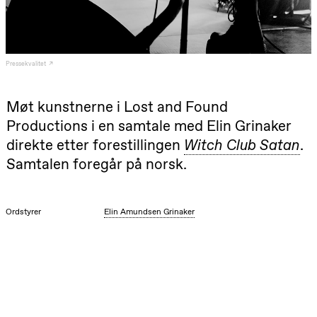
Roll og
Mohamed
Mohamed
Male
Fantasies
Pressekvalitet
Lille scene
(Black Box
teater)
Møt kunstnerne i Lost and Found
21.00
Boglárka
Börcsök &
Productions i en samtale med Elin Grinaker
Andreas
Bolm
direkte etter forestillingen
Witch Club Satan
.
SUBJOYRIDE
Samtalen foregår på norsk.
Store scene
(Black Box
teater)
Lørdag 29. august
Ordstyrer
Elin Amundsen Grinaker
19.00
Pia Maria
Roll og
Mohamed
Mohamed
Male
Fantasies
Lille scene
(Black Box