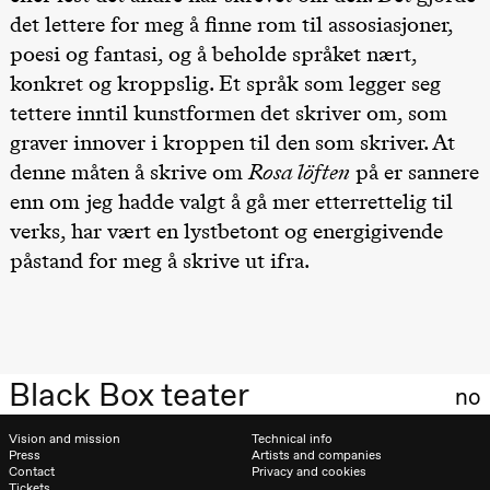
teater)
det lettere for meg å finne rom til assosiasjoner,
poesi og fantasi, og å beholde språket nært,
Saturday, 26 September
konkret og kroppslig. Et språk som legger seg
19:00
Rosalind
Goldberg
tettere inntil kunstformen det skriver om, som
Ornate
graver innover i kroppen til den som skriver. At
Saturation
Store scene
denne måten å skrive om
Rosa löften
på er sannere
(Black Box
teater)
enn om jeg hadde valgt å gå mer etterrettelig til
verks, har vært en lystbetont og energigivende
Sunday, 27 September
påstand for meg å skrive ut ifra.
19:00
Rosalind
Goldberg
Ornate
Saturation
Store scene
(Black Box
teater)
Black Box teater
no
Thursday, 1 October
Vision and mission
Technical info
19:00
Lucy &
Press
Artists and companies
Lucky:
Contact
Privacy and cookies
Josephine
Tickets