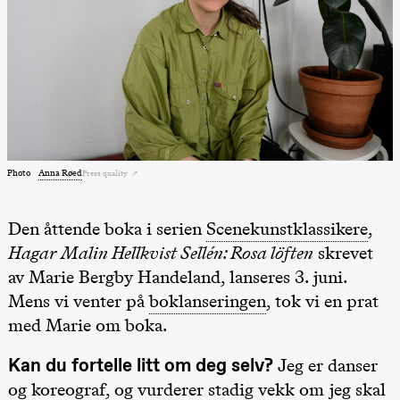
archive
Saturday, 22 August
19:00
Pia Maria
Roll and
Mohamed
Mohamed
Male
Fantasies
Lille scene
(Black Box
teater)
Photo
Anna Røed
Press quality
Thursday, 27 August
19:00
Pia Maria
Den åttende boka i serien
Scenekunstklassikere
,
Roll and
Hagar Malin Hellkvist Sellén: Rosa löften
skrevet
Mohamed
Mohamed
av Marie Bergby Handeland, lanseres 3. juni.
Male
Fantasies
Mens vi venter på
boklanseringen
, tok vi en prat
Lille scene
med Marie om boka.
(Black Box
teater)
Jeg er danser
Kan du fortelle litt om deg selv?
Friday, 28 August
og koreograf, og vurderer stadig vekk om jeg skal
19:00
Pia Maria