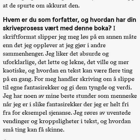
teater)
at de spurte om akkurat den.
21:00
Boglárka
Börcsök &
Hvem er du som forfatter, og hvordan har din
Andreas
Bolm
I
skriveprosess vært med denne boka?
SUBJOYRIDE
skriftformat slipper jeg meg løs på en annen måte
Store scene
(Black Box
enn det jeg opplever at jeg gjør i andre
teater)
sammenhenger. Jeg liker det absurde og
Saturday, 12 September
uforklarlige, det lette og lekne, det ville og mer
19:00
Yuri
kaotiske, og hvordan en tekst kan være flere ting
Umemoto /​
på en gang. For meg handler skriving om å slippe
Oslo
Sinfonietta /​
til egne fantasirekker og gi dem tyngde og verdi.
Ivar Furre
Aam
Jeg har noen av mine beste stunder som menneske
crypt_ –
Anime opera
når jeg er i slike fantasirekker der jeg er helt fri
by Yuri
fra for eksempel sjenanse. Jeg røres av uventede
Umemoto
Store scene
vendinger og kroppsligheter i tekst, og hvordan
(Black Box
teater)
små ting kan få skinne.
Friday, 18 September