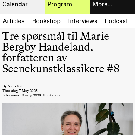
Calendar
Program
More…
Artistic program
Tickets
Articles
Bookshop
Interviews
Podcast
Thursday, 20 August
19:00
Pia Maria
Tre spørsmål til Marie
Roll and
Bookshop
Mohamed
Bergby Handeland,
Mohamed
Male
forfatteren av
Fantasies
Extended
Lille scene
Scenekunstklassikere #8
(Black Box
progra
teater)
About
Friday, 21 August
us
By
Anna Røed
19:00
Pia Maria
Thursday, 7 May 2026
Roll and
Interviews
Spring 2026
Bookshop
Mohamed
Practical
Mohamed
Male
informa
Fantasies
Lille scene
The
(Black Box
teater)