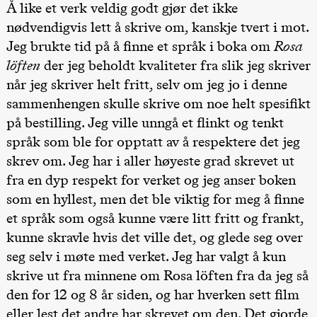
Å like et verk veldig godt gjør det ikke
20:00
Pinquins &
nødvendigvis lett å skrive om, kanskje tvert i mot.
Kjersti Alm
Jeg brukte tid på å finne et språk i boka om
Rosa
Eriksen
Hi sida
löften
der jeg beholdt kvaliteter fra slik jeg skriver
Store scene
(Black Box
når jeg skriver helt fritt, selv om jeg jo i denne
teater)
sammenhengen skulle skrive om noe helt spesifikt
Saturday, 19 September
på bestilling. Jeg ville unngå et flinkt og tenkt
språk som ble for opptatt av å respektere det jeg
18:00
Pinquins &
Kjersti Alm
skrev om. Jeg har i aller høyeste grad skrevet ut
Eriksen
Hi sida
fra en dyp respekt for verket og jeg anser boken
Store scene
(Black Box
som en hyllest, men det ble viktig for meg å finne
teater)
et språk som også kunne være litt fritt og frankt,
Friday, 25 September
kunne skravle hvis det ville det, og glede seg over
seg selv i møte med verket. Jeg har valgt å kun
19:00
Rosalind
Goldberg
skrive ut fra minnene om Rosa löften fra da jeg så
Ornate
Saturation
den for 12 og 8 år siden, og har hverken sett film
Store scene
eller lest det andre har skrevet om den. Det gjorde
(Black Box