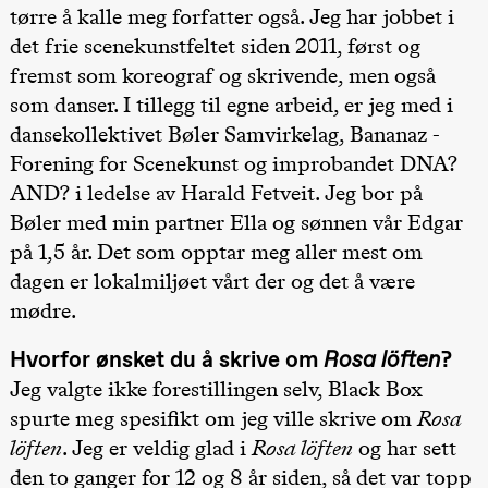
tørre å kalle meg forfatter også. Jeg har jobbet i
Roll and
20.–29. august 2026
28.–29.
❶ Premiere
Mohamed
Boglár
det frie scenekunstfeltet siden 2011, først og
Pia Maria Roll and Mohamed
SUBJO
Mohamed
Mohamed
Male
fremst som koreograf og skrivende, men også
Male Fantasies
Fantasies
som danser. I tillegg til egne arbeid, er jeg med i
Lille scene
(Black Box
dansekollektivet Bøler Samvirkelag, Bananaz -
teater)
Forening for Scenekunst og improbandet DNA?
21:00
Boglárka
Börcsök &
AND? i ledelse av Harald Fetveit. Jeg bor på
Andreas
Bolm
Bøler med min partner Ella og sønnen vår Edgar
SUBJOYRIDE
på 1,5 år. Det som opptar meg aller mest om
Store scene
(Black Box
dagen er lokalmiljøet vårt der og det å være
teater)
mødre.
Saturday, 29 August
Hvorfor ønsket du å skrive om
Rosa löften
?
19:00
Pia Maria
Roll and
Jeg valgte ikke forestillingen selv, Black Box
Mohamed
Mohamed
spurte meg spesifikt om jeg ville skrive om
Rosa
Male
löften
. Jeg er veldig glad i
Rosa löften
og har sett
Fantasies
Lille scene
den to ganger for 12 og 8 år siden, så det var topp
(Black Box