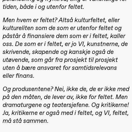
teater)
tiden, både i og utenfor feltet.
21:00
Boglárka
Börcsök &
Men hvem er feltet? Altså kulturfeltet, eller
Andreas
Bolm
kultureliten som de som er utenfor feltet og
SUBJOYRIDE
Store scene
påstår å finansiere dem som er i feltet, kaller
(Black Box
teater)
oss. De som er i feltet, er jo VI, kunstnerne, de
skrivende, skapende og kanskje også de
Saturday, 12 September
utøvende, som går fra prosjekt til prosjekt
15:00
Yuri
20.–29. august 2026
28.–29.
uten å bære ansvaret for samtidsrelevans
❶ Premiere
Umemoto /​
Boglár
Pia Maria Roll and Mohamed
SUBJO
Oslo
eller finans.
Mohamed
Sinfonietta /​
Male Fantasies
Ivar Furre
Aam
Og produsentene? Nei, ikke de, de er ikke med
crypt_ –
på den måten, de lever av, ikke for feltet. Men
Anime opera
by Yuri
dramaturgene og teatersjefene. Og kritikerne!
Umemoto
Store scene
Ja, kritikerne er også med i feltet, og VI, feltet,
(Black Box
teater)
må stå sammen.
19:00
Yuri
Umemoto /​