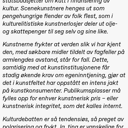
statsbudsjetter om kutt i finansiering av
Roll and
kultur. Scenekunstnere henges ut som
Mohamed
Mohamed
pengehungrige fiender av folk flest, som i
Male
Fantasies
kulturelitistiske kunstnerlosjer deler ut olje-
Lille scene
og skattepenger til seg selv og sine like.
(Black Box
teater)
21:00
Boglárka
Kunstnerne frykter at verden slik vi har kjent
Börcsök &
den, med søkbare midler tildelt av fagfeller på
Andreas
Bolm
armlengdes avstand, står for fall. Dette,
SUBJOYRIDE
Store scene
samtidig med at kunstinstitusjonene får
(Black Box
teater)
stadig økende krav om egeninntjening, gjør at
det i kunstfeltet har oppstått en intens jakt
Saturday, 29 August
på kunstkonsumenter. Publikumsplasser må
19:00
Pia Maria
fylles opp for enhver kunstnerisk pris – eller
Roll and
Mohamed
kunstnerisk integritet, som det kalles internt.
Mohamed
Male
Fantasies
Kulturdebatten er så tendensiøs, så preget av
Lille scene
polarisering og frykt. Ja, ting er vanskelige for
(Black Box