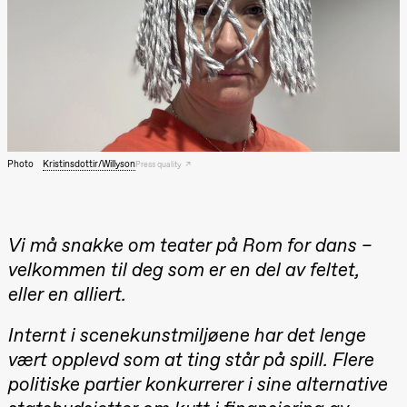
archive
Saturday, 22 August
19:00
Pia Maria
Roll and
Mohamed
Mohamed
Male
Fantasies
Lille scene
(Black Box
teater)
Photo
Kristinsdottir/Willyson
Press quality
Thursday, 27 August
19:00
Pia Maria
Roll and
Vi må snakke om teater på Rom for dans –
Mohamed
velkommen til deg som er en del av feltet,
Mohamed
Male
eller en alliert.
Fantasies
Lille scene
(Black Box
Internt i scenekunstmiljøene har det lenge
teater)
vært opplevd som at ting står på spill. Flere
Friday, 28 August
politiske partier konkurrerer i sine alternative
19:00
Pia Maria