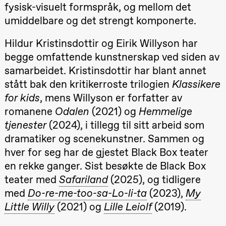
fysisk-visuelt formspråk, og mellom det
19:00
Rosalind
Goldberg
umiddelbare og det strengt komponerte.
Ornate
Saturation
Store scene
Hildur Kristinsdottir og Eirik Willyson har
(Black Box
teater)
begge omfattende kunstnerskap ved siden av
samarbeidet. Kristinsdottir har blant annet
Thursday, 1 October
stått bak den kritikerroste trilogien
Klassikere
19:00
Lucy &
for kids
, mens Willyson er forfatter av
Lucky:
Josephine
romanene
Odalen
(2021) og
Hemmelige
Kylén Collins
& Lærke
tjenester
(2024), i tillegg til sitt arbeid som
Grøntved
dramatiker og scenekunstner. Sammen og
Lucy &
Lucky show
hver for seg har de gjestet Black Box teater
Lille scene
(Black Box
en rekke ganger. Sist besøkte de Black Box
teater)
teater med
Safariland
(2025), og tidligere
Friday, 2 October
med
Do-re-me-too-sa-Lo-li-ta
(2023),
My
Little Willy
(2021) og
Lille Leiolf
(2019).
19:00
Lucy &
Lucky:
Josephine