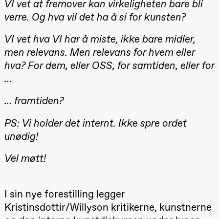
VI vet at fremover kan virkeligheten bare bli
Oslo
verre. Og hva vil det ha å si for kunsten?
Sinfonietta /​
Ivar Furre
Aam
VI vet hva VI har å miste, ikke bare midler,
crypt_ –
Anime opera
men relevans. Men relevans for hvem eller
by Yuri
Umemoto
hva? For dem, eller OSS, for samtiden, eller for
Store scene
…
(Black Box
teater)
… framtiden?
Friday, 18 September
20:00
Pinquins &
PS: Vi holder det internt. Ikke spre ordet
Kjersti Alm
unødig!
Eriksen
Hi sida
Store scene
Vel møtt!
(Black Box
teater)
Saturday, 19 September
I sin nye forestilling legger
18:00
Pinquins &
Kristinsdottir/Willyson kritikerne, kunstnerne
Kjersti Alm
Eriksen