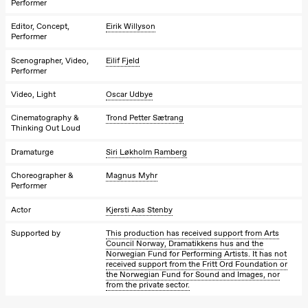
Performer
The Elsa
Project
Editor, Concept,
Eirik Willyson
Hausmania
Performer
Sunday, 29 November
Scenographer, Video,
Eilif Fjeld
Performer
19:00
Ilse Ghekiere
The Elsa
Video, Light
Oscar Udbye
Project
Hausmania
Cinematography &
Trond Petter Sætrang
Thinking Out Loud
Dramaturge
Siri Løkholm Ramberg
Choreographer &
Magnus Myhr
Performer
Actor
Kjersti Aas Stenby
Supported by
This production has received support from Arts
Council Norway, Dramatikkens hus and the
Norwegian Fund for Performing Artists. It has not
received support from the Fritt Ord Foundation or
the Norwegian Fund for Sound and Images, nor
from the private sector.