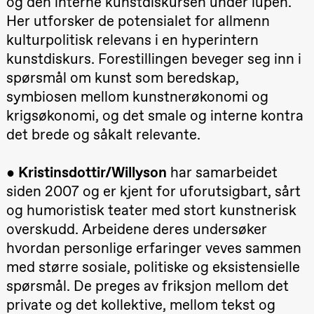
og den interne kunstdiskursen under lupen.
Hi sida
Her utforsker de potensialet for allmenn
Store scene
(Black Box
kulturpolitisk relevans i en hyperintern
teater)
kunstdiskurs. Forestillingen beveger seg inn i
Friday, 25 September
spørsmål om kunst som beredskap,
19:00
Rosalind
symbiosen mellom kunstnerøkonomi og
Goldberg
Ornate
krigsøkonomi, og det smale og interne kontra
Saturation
det brede og såkalt relevante.
Store scene
(Black Box
teater)
●
Kristinsdottir/Willyson
har samarbeidet
Saturday, 26 September
siden 2007 og er kjent for uforutsigbart, sårt
19:00
Rosalind
og humoristisk teater med stort kunstnerisk
Goldberg
overskudd. Arbeidene deres undersøker
Ornate
Saturation
hvordan personlige erfaringer veves sammen
Store scene
(Black Box
med større sosiale, politiske og eksistensielle
teater)
spørsmål. De preges av friksjon mellom det
Sunday, 27 September
private og det kollektive, mellom tekst og