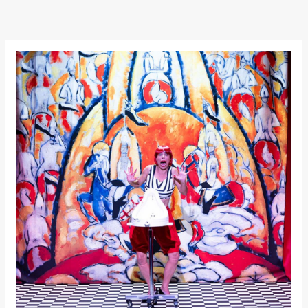
Kylén Collins
& Lærke
Grøntved
Lucy &
Lucky show
Lille scene
(Black Box
teater)
Saturday, 3 October
19:00
Lucy &
Lucky:
Josephine
Kylén Collins
& Lærke
Grøntved
Lucy &
Lucky show
Lille scene
(Black Box
teater)
Sunday, 4 October
19:00
Lucy &
Lucky: