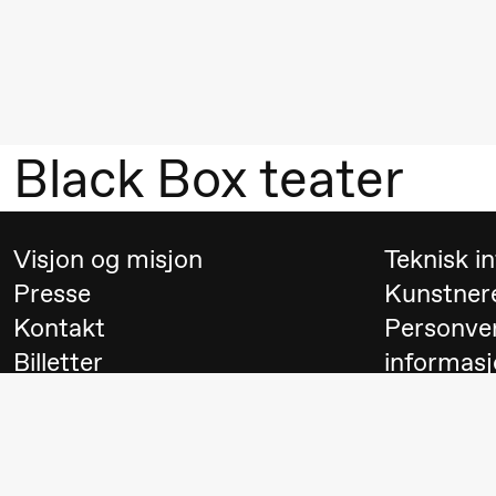
Mohamed
Mohamed
Male
Fantasies
Black Box teater
21.00
Boglárka
Store scene
Börcsök &
Andreas
Visjon og misjon
Teknisk i
Bolm
Presse
Kunstner
SUBJOYRIDE
Kontakt
Personve
Billetter
informasj
Lørdag 29. august
Besøk
Switch to
19.00
Pia Maria
Lille scene (B
Roll og