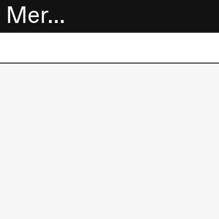
Mer…
Billetter
Bokhandel
Utvidet program
Om oss
Praktisk
informasjon
Arkivet