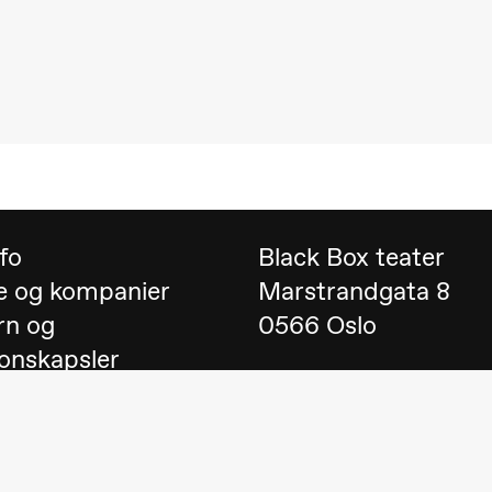
 (Black Box teater)
nfo
Black Box teater
e og kompanier
Marstrandgata 8
rn og
0566 Oslo
onskapsler
Finn oss på
Google 
 English
Telefon
23 40 77 70
lack Box teater)
blackbox@blackbox