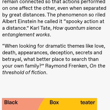
remain connected so that actions performed
teater)
on one affect the other, even when separated
21.00
Boglárka
Börcsök &
by great distances. The phenomenon so riled
Andreas
Bolm
Albert Einstein he called it “spooky action at
SUBJOYRIDE
a distance.” Karl Tate,
How quantum sience
Store scene
(Black Box
entanglement works
.
teater)
“When looking for dramatic themes like love,
Lørdag 12. september
death, appearances, deception, secrets and
15.00
Yuri
Umemoto /​
betrayal, what better place to search than
Oslo
your own family?” Raymond Frenken,
On the
Sinfonietta /​
Ivar Furre
threshold of fiction
.
Aam
crypt_ –
Animeopera
av Yuri
Umemoto
Store scene
(Black Box
teater)
19.00
Yuri
Umemoto /​