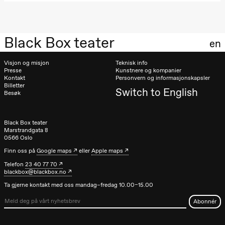
19.00
Rosalind
Goldberg
Ornate
Saturation
Black Box teater
Store scene
en
(Black Box
teater)
Visjon og misjon
Teknisk info
Presse
Kunstnere og kompanier
Torsdag 1. oktober
Kontakt
Personvern og informasjonskapsler
Billetter
19.00
Lucy &
Switch to English
Besøk
Lucky:
Josephine
Kylén Collins
& Lærke
Black Box teater
Grøntved
Marstrandgata 8
Lucy &
0566 Oslo
Lucky show
Finn oss på
Google maps
eller
Apple maps
Lille scene
(Black Box
Telefon
23 40 77 70
teater)
blackbox@blackbox.no
Ta gjerne kontakt med oss mandag–fredag 10.00–15.00
Fredag 2. oktober
19.00
Lucy &
Lucky:
Josephine