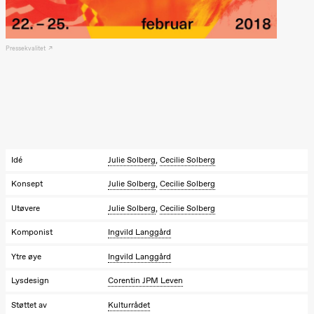
Hi sida
Store scene
(Black Box
teater)
Pressekvalitet
Fredag 25. september
19.00
Rosalind
Goldberg
Ornate
Saturation
Store scene
(Black Box
teater)
Idé
Julie Solberg
,
Cecilie Solberg
Lørdag 26. september
Konsept
Julie Solberg
,
Cecilie Solberg
19.00
Rosalind
Utøvere
Julie Solberg
,
Cecilie Solberg
Goldberg
Ornate
Komponist
Ingvild Langgård
Saturation
Store scene
Ytre øye
Ingvild Langgård
(Black Box
teater)
Lysdesign
Corentin JPM Leven
Søndag 27. september
Støttet av
Kulturrådet