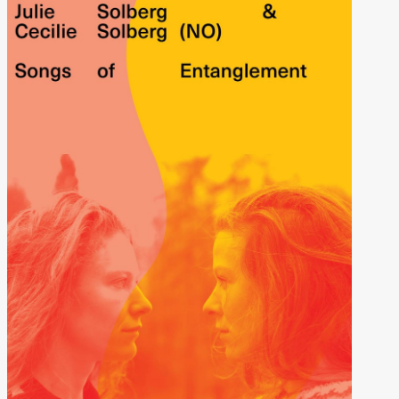
Oslo
Sinfonietta /​
Ivar Furre
Aam
crypt_ –
Animeopera
av Yuri
Umemoto
Store scene
(Black Box
teater)
Fredag 18. september
20.00
Pinquins &
Kjersti Alm
Eriksen
Hi sida
Store scene
(Black Box
teater)
Lørdag 19. september
18.00
Pinquins &
Kjersti Alm
Eriksen