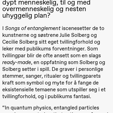
dypt menneskelig, til og med
Roll og
overmenneskelig og nesten
Mohamed
Mohamed
uhyggelig plan?
Male
20.–29. august 2026
28.–29.
Fantasies
❶ Premiere
Boglár
Pia Maria Roll og Mohamed
Lille scene
SUBJO
I
Songs of entanglement
iscenesetter de to
(Black Box
Mohamed
teater)
Male Fantasies
kunstnerne og søstrene Julie Solberg og
21.00
Boglárka
Cecilie Solberg sitt eget tvillingforhold og
Börcsök &
Andreas
leker med publikums forventninger. Som
Bolm
SUBJOYRIDE
tvillingpar blir de ofte ansett som en slags
Store scene
ready-made
, en oppfatning som Solberg og
(Black Box
teater)
Solberg setter i spill. De graver i personlige
stemmer, sanger, ritualer og tvillingparets
Lørdag 29. august
kraft som symbol og myte for å fange de
19.00
Pia Maria
Roll og
eksistensielle temaene som utspiller seg i et
Mohamed
tvillingforhold, og i publikums fantasi.
Mohamed
Male
Fantasies
“In quantum physics, entangled particles
Lille scene
(Black Box