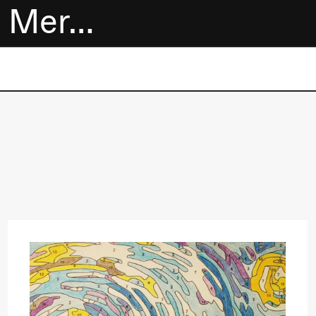
Mer…
Billetter
Bokhandel
Utvidet program
Om oss
Praktisk
informasjon
Arkivet