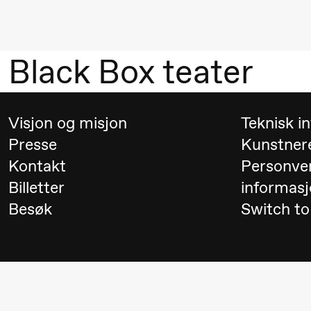
Mohamed
Mohamed
Black Box teater
Male
Fantasies
21.00
Boglárka
Store scene
Visjon og misjon
Teknisk i
Börcsök &
Presse
Kunstner
Andreas
Kontakt
Personve
Billetter
informasj
Bolm
Besøk
Switch to
SUBJOYRIDE
Lørdag 12. september
19.00
Yuri
Store scene