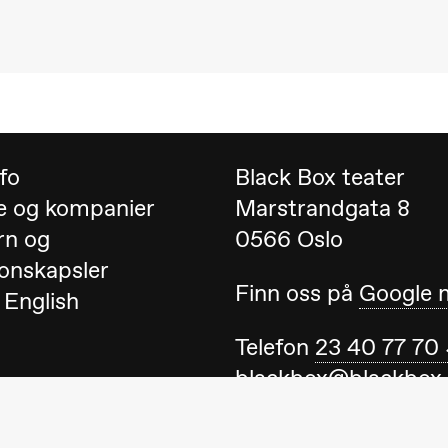
 (Black Box teater)
nfo
Black Box teater
e og kompanier
Marstrandgata 8
rn og
0566 Oslo
onskapsler
Finn oss på
Google 
 English
Telefon
23 40 77 70
blackbox@blackbox
 (Black Box teater)
Ta gjerne kontakt 