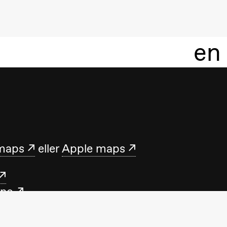
en
maps
eller
Apple maps
.no
med oss mandag–fredag 10.00–15.00