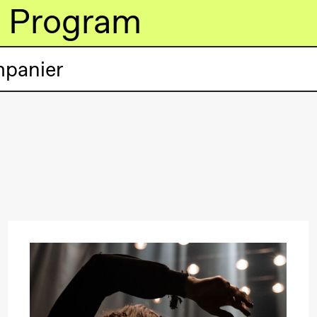
Program
mpanier
lack Box teater)
lack Box teater)