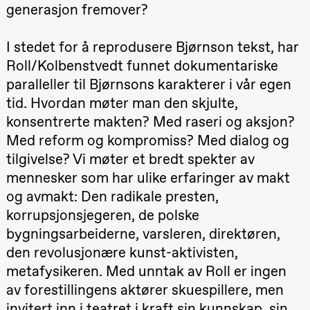
generasjon fremover?
19.00
Rosalind
Goldberg
Ornate
Saturation
I stedet for å reprodusere Bjørnson tekst, har
Store scene
(Black Box
Roll/Kolbenstvedt funnet dokumentariske
teater)
paralleller til Bjørnsons karakterer i vår egen
tid. Hvordan møter man den skjulte,
Torsdag 1. oktober
konsentrerte makten? Med raseri og aksjon?
19.00
Lucy &
Lucky:
Med reform og kompromiss? Med dialog og
Josephine
Kylén Collins
tilgivelse? Vi møter et bredt spekter av
& Lærke
mennesker som har ulike erfaringer av makt
Grøntved
Lucy &
og avmakt: Den radikale presten,
Lucky show
Lille scene
korrupsjonsjegeren, de polske
(Black Box
bygningsarbeiderne, varsleren, direktøren,
teater)
den revolusjonære kunst-aktivisten,
Fredag 2. oktober
metafysikeren. Med unntak av Roll er ingen
19.00
Lucy &
av forestillingens aktører skuespillere, men
Lucky:
Josephine
invitert inn i teatret i kraft sin kunnskap, sin