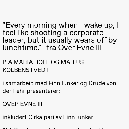
Lørdag 22. august
19.00
Pia Maria
Roll og
"Every morning when I wake up, I
Mohamed
Mohamed
feel like shooting a corporate
Male
Fantasies
leader, but it usually wears off by
Lille scene
lunchtime." -fra Over Evne III
(Black Box
teater)
PIA MARIA ROLL OG MARIUS
Torsdag 27. august
KOLBENSTVEDT
19.00
Pia Maria
Roll og
Mohamed
i samarbeid med Finn Iunker og Drude von
Mohamed
Male
der Fehr presenterer:
Fantasies
Lille scene
OVER EVNE III
(Black Box
teater)
inkludert Cirka pari av Finn Iunker
Fredag 28. august
19.00
Pia Maria