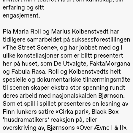
Kylén Collins
erfaring og sitt
& Lærke
Grøntved
engasjement.
Lucy &
Lucky show
Lille scene
Pia Maria Roll og Marius Kolbenstvedt har
(Black Box
teater)
tidligere samarbeidet på suksessforestillingen
«The Street Scene», og har jobbet med og i
Lørdag 3. oktober
ulike konstellasjoner som er blitt presentert
19.00
Lucy &
Lucky:
her på huset, som De Utvalgte, FaktaMorgana
Josephine
Kylén Collins
og Fabula Rasa. Roll og Kolbenstvedts helt
& Lærke
spesielle og dokumentariske tilnærmingsmåte
Grøntved
Lucy &
til scenen skaper ekstra stor spenning rundt
Lucky show
deres arbeid med nasjonalskalden Bjørnson.
Lille scene
(Black Box
Som et spill i spillet presenteres en lesning av
teater)
Finn Iunkers satire «Cirka pari», Black Box
Søndag 4. oktober
‘husdramatikers’ reaksjon på, eller
19.00
Lucy &
overskriving av, Bjørnsons «Over Ævne I & II».
Lucky: