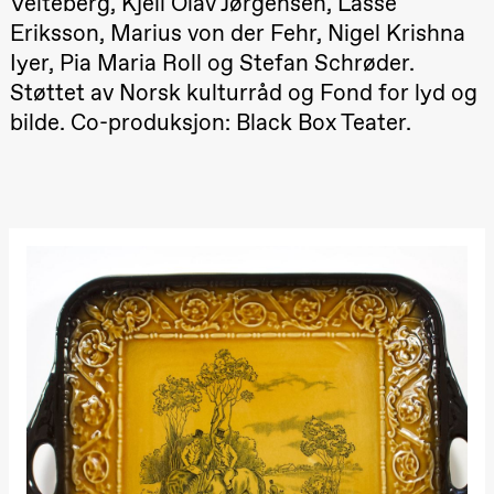
Veiteberg, Kjell Olav Jørgensen, Lasse
19.00
Annabel
Eriksson, Marius von der Fehr, Nigel Krishna
Guérédrat
Let´s go
Iyer, Pia Maria Roll og Stefan Schrøder.
back to the
Støttet av Norsk kulturråd og Fond for lyd og
river
Store scene
bilde. Co-produksjon: Black Box Teater.
(Black Box
teater)
Torsdag 26. november
19.00
Ilse Ghekiere
The Elsa
Project
Hausmania
Fredag 27. november
19.00
Ilse Ghekiere
The Elsa
Project
Hausmania
Lørdag 28. november
19.00
Ilse Ghekiere