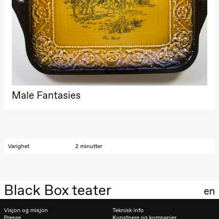
The Elsa
Project
Hausmania
Søndag 29. november
19.00
Ilse Ghekiere
The Elsa
Project
Hausmania
Male Fantasies
Varighet
2 minutter
Black Box teater
en
Visjon og misjon
Teknisk info
Presse
Kunstnere og kompanier