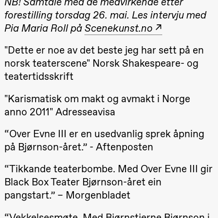
NB! Samtale med de medvirkende etter
Roll og
forestilling torsdag 26. mai. Les intervju med
Mohamed
Mohamed
Pia Maria Roll på
Scenekunst.no
Male
Fantasies
Lille scene
"Dette er noe av det beste jeg har sett på en
(Black Box
teater)
norsk teaterscene" Norsk Shakespeare- og
21.00
Boglárka
teatertidsskrift
Börcsök &
Andreas
Bolm
"Karismatisk om makt og avmakt i Norge
SUBJOYRIDE
anno 2011" Adresseavisa
Store scene
(Black Box
teater)
“Over Evne III er en usedvanlig sprek åpning
på Bjørnson-året.” - Aftenposten
Lørdag 29. august
19.00
Pia Maria
“Tikkande teaterbombe. Med Over Evne III gir
Roll og
Mohamed
Black Box Teater Bjørnson-året ein
Mohamed
Male
pangstart.” – Morgenbladet
Fantasies
Lille scene
(Black Box
“Vekkelsesmøte. Med Bjørnstjerne Bjørnson i