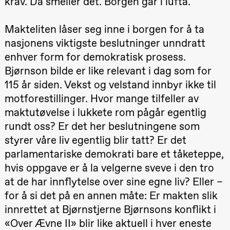
krav. Da smeller det. Borgen går i lufta.
Hi sida
Store scene
(Black Box
Makteliten låser seg inne i borgen for å ta
teater)
nasjonens viktigste beslutninger unndratt
Fredag 25. september
enhver form for demokratisk prosess.
19.00
Rosalind
Bjørnson bilde er like relevant i dag som for
Goldberg
Ornate
115 år siden. Vekst og velstand innbyr ikke til
Saturation
motforestillinger. Hvor mange tilfeller av
Store scene
(Black Box
maktutøvelse i lukkete rom pågår egentlig
teater)
rundt oss? Er det her beslutningene som
Lørdag 26. september
styrer våre liv egentlig blir tatt? Er det
19.00
Rosalind
parlamentariske demokrati bare et tåketeppe,
Goldberg
hvis oppgave er å la velgerne sveve i den tro
Ornate
Saturation
at de har innflytelse over sine egne liv? Eller –
Store scene
(Black Box
for å si det på en annen måte: Er makten slik
teater)
innrettet at Bjørnstjerne Bjørnsons konflikt i
Søndag 27. september
«Over Ævne II» blir like aktuell i hver eneste