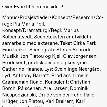
Josephine
Kylén Collins
Over Evne III hjemmeside
& Lærke
Grøntved
Lucy &
Manus/Prosjektleder/Konsept/Research/Co-
Lucky show
regi: Pia Maria Roll.
Lille scene
(Black Box
Konsept/Dramaturgi/Regi: Marius
teater)
Kolbenstvedt. Sceneteksten er utviklet i
Lørdag 10. oktober
samarbeid med aktørene. Tekst Cirka Pari:
21.00
Ebnflōh
Finn Iunker. Scenografi: Stefan Schröder.
Mōnad
Musikk: Jon Platou og Kjell Olav Jørgensen.
Store scene
(Black Box
Produsent, grafisk design og kostyme:
teater)
Catherine Haanes. Lys: Svein Inge Neergård.
Søndag 11. oktober
Lyd: Anthony Barratt. Prod.ass: Irmelin
19.00
Ebnflōh
Granneman Roald. Konsulent: Christian
Mōnad
Borch. På scenen: Are Larsen, Dominik
Store scene
(Black Box
Niespodzianski, Drude von der Fehr, Palle
teater)
Krüger, Jon Platou, Kari Breirem, Kari
Fredag 16. oktober