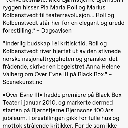
teater)
ryggen hisser Pia Maria Roll og Marius
21.00
Boglárka
Kolbenstvedt til teaterrevolusjon... Roll og
Börcsök &
Andreas
Kolbenstvedt står her for en elegant og uredd
Bolm
SUBJOYRIDE
forestilling.” – Dagsavisen
Store scene
(Black Box
teater)
“Inderlig budskap i ei kritisk tid. Roll og
Kolbenstvedt river hjertet ut av den stivnede
20.–29. august 2026
28.–29.
Lørdag 12. september
❶ Premiere
Boglár
norske nasjonaltryggheten og gransker det
Pia Maria Roll og Mohamed
SUBJO
15.00
Yuri
Mohamed
frådende, skriver en begeistret Anna Helene
Umemoto /​
Male Fantasies
Oslo
Valberg om Over Evne III på Black Box.” –
Sinfonietta /​
Ivar Furre
Scenekunst.no
Aam
crypt_ –
Animeopera
«Over Evne III» hadde premiere på Black Box
av Yuri
Teater i januar 2010, og markerte dermed
Umemoto
Store scene
starten på Bjørnstjerne Bjørnsons 100 års
(Black Box
teater)
jubileum. Forestillingen gikk for fulle hus og
19.00
Yuri
mottok strålende kritikker. For de som ikke
Umemoto /​