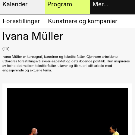
Kalender
Program
Mer…
Kunstnerisk
Billetter
Forestillinger
Kunstnere og kompanier
Torsdag 20. august
program
19.00
Pia Maria
Ivana Müller
Roll og
Bokhande
Mohamed
Mohamed
Utvidet
FR
Male
Fantasies
Ivana Müller er koreograf, kunstner og tekstforfatter. Gjennom arbeidene
progra
Lille scene
utfordres forestillings/tilskuer-aspektet og dets iboende politikk. Hun inspireres
(Black Box
av forholdet mellom tekstforfatter, utøver og tilskuer i sitt arbeid med
Om oss
teater)
engasjerende og aktuelle tema.
Fredag 21. august
Praktisk
19.00
Pia Maria
Roll og
informa
Mohamed
Mohamed
Arkivet
Male
Fantasies
Lille scene
(Black Box
teater)