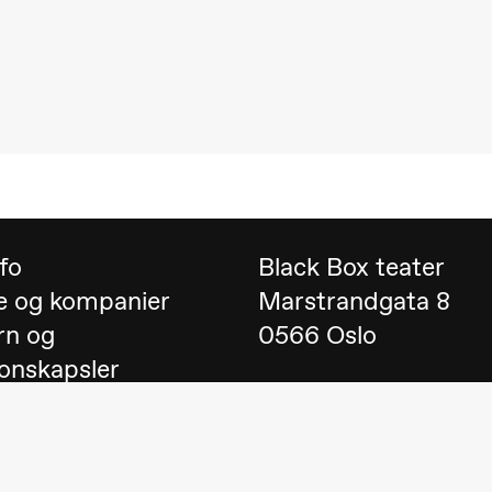
 (Black Box teater)
nfo
Black Box teater
e og kompanier
Marstrandgata 8
rn og
0566 Oslo
onskapsler
Finn oss på
Google 
 English
lack Box teater)
Telefon
23 40 77 70
blackbox@blackbox