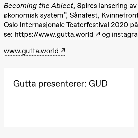
Becoming the Abject
, Spires lansering a
Roll og
økonomisk system”, Sånafest, Kvinnefron
Mohamed
Oslo Internasjonale Teaterfestival 2020 på
Mohamed
se:
https://www.gutta.world
og instagra
20.
Male
❶ 
Fantasies
Pi
www.gutta.world
M
M
Lørdag 22. august
M
Gutta presenterer: GUD
19.00
Pia Maria
Lille scene (B
Roll og
Mohamed
Mohamed
Male
Fantasies