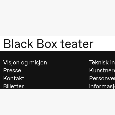
Mohamed
Mohamed
Male
Fantasies
Black Box teater
21.00
Boglárka
Store scene
Börcsök &
Andreas
Visjon og misjon
Teknisk i
Bolm
Presse
Kunstner
SUBJOYRIDE
Kontakt
Personve
Billetter
informasj
Lørdag 29. august
Besøk
Switch to
19.00
Pia Maria
Lille scene (B
Roll og