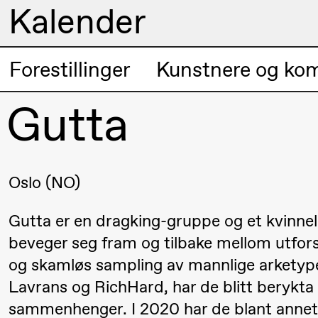
Kalender
Kunstnerisk
Forestillinger
Kunstnere og ko
Torsdag 20. august
program
Gutta
19.00
Pia Maria
Lille scene (B
Roll og
Mohamed
Mohamed
Oslo (NO)
Male
Gutta er en dragking-gruppe og et kvinneli
Fantasies
beveger seg fram og tilbake mellom utfor
og skamløs sampling av mannlige arketype
Fredag 21. august
Lavrans og RichHard, har de blitt berykta fo
sammenhenger. I 2020 har de blant annet 
19.00
Pia Maria
Lille scene (B