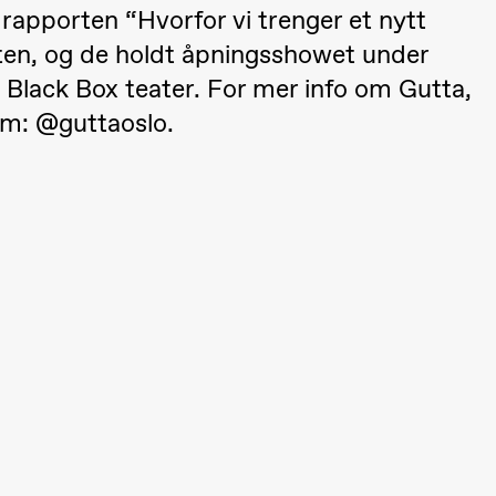
v rapporten “Hvorfor vi trenger et nytt
ten, og de holdt åpningsshowet under
 Black Box teater. For mer info om Gutta,
m: @guttaoslo.
–29. august 2026
28.–29. august 2026
12
Premiere
Boglárka Börcsök
Y
a Maria Roll og
& Andreas Bolm
Os
ohamed
SUBJOYRIDE
I
ohamed
c
ale Fantasies
A
lack Box teater)
Y