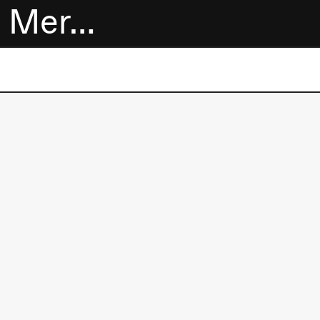
Mer…
Billetter
Bokhandel
Utvidet program
Om oss
Praktisk
informasjon
Arkivet