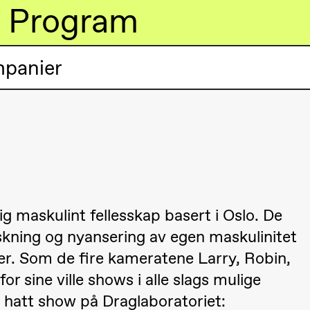
Program
mpanier
lack Box teater)
g maskulint fellesskap basert i Oslo. De
skning og nyansering av egen maskulinitet
r. Som de fire kameratene Larry, Robin,
r sine ville shows i alle slags mulige
hatt show på Draglaboratoriet:
lack Box teater)