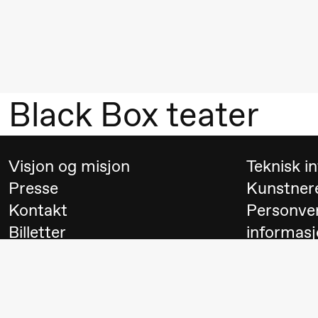
Mohamed
Mohamed
Male
Fantasies
Black Box teater
21.00
Boglárka
Store scene
Börcsök &
Andreas
Visjon og misjon
Teknisk i
Bolm
Presse
Kunstner
SUBJOYRIDE
Kontakt
Personve
Billetter
informasj
Lørdag 29. august
Besøk
Switch to
19.00
Pia Maria
Lille scene (B
Roll og