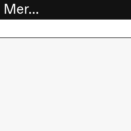
Mer…
Billetter
Bokhandel
Utvidet program
Om oss
Praktisk
informasjon
Arkivet