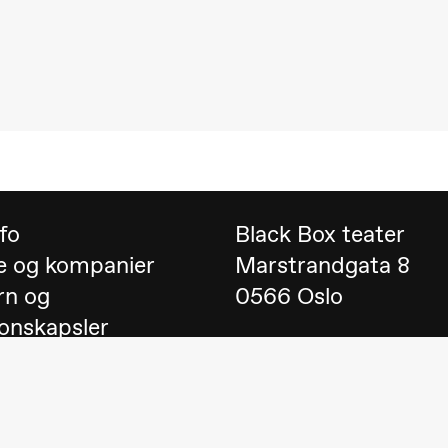
 (Black Box teater)
nfo
Black Box teater
e og kompanier
Marstrandgata 8
rn og
0566 Oslo
onskapsler
Finn oss på
Google 
 English
Telefon
23 40 77 70
lack Box teater)
blackbox@blackbox