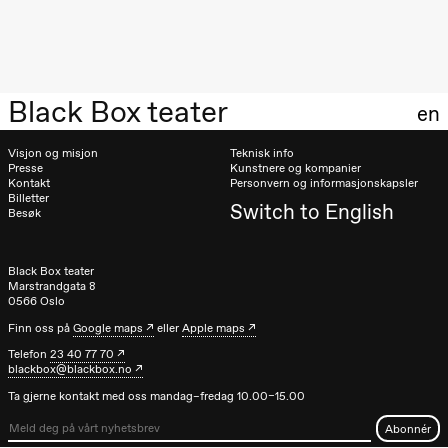
20.00
Pinquins &
Kjersti Alm
Eriksen
Hi sida
Store scene
Black Box teater
(Black Box
en
teater)
Visjon og misjon
Teknisk info
Lørdag 19. september
Presse
Kunstnere og kompanier
Kontakt
Personvern og informasjonskapsler
18.00
Pinquins &
Billetter
Switch to English
Kjersti Alm
Besøk
Eriksen
Hi sida
Store scene
Black Box teater
(Black Box
Marstrandgata 8
teater)
0566 Oslo
Fredag 25. september
Finn oss på
Google maps
eller
Apple maps
Telefon
23 40 77 70
19.00
Rosalind
blackbox@blackbox.no
Goldberg
Ornate
Ta gjerne kontakt med oss mandag–fredag 10.00–15.00
Saturation
Store scene
(Black Box