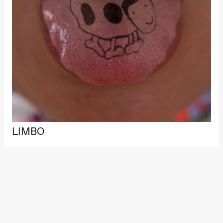
teater)
21.00
Boglárka
Börcsök &
Andreas
Bolm
SUBJOYRIDE
Store scene
(Black Box
teater)
Lørdag 12. september
19.00
Yuri
Umemoto /​
Oslo
LIMBO
Sinfonietta /​
Ivar Furre
Aam
crypt_ –
Animeopera
av Yuri
Umemoto
Store scene
(Black Box
teater)
Fredag 18. september