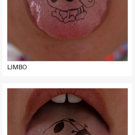
Roll og
Mohamed
Mohamed
Male
Fantasies
Lille scene
(Black Box
teater)
21.00
Boglárka
Börcsök &
Andreas
Bolm
SUBJOYRIDE
LIMBO
Store scene
(Black Box
teater)
Lørdag 29. august
19.00
Pia Maria
Roll og
Mohamed
Mohamed
Male
Fantasies
Lille scene
(Black Box