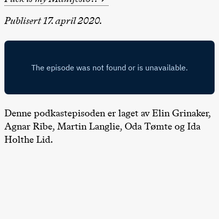
teater)
21.00
Boglárka
Publisert 17. april 2020.
Börcsök &
Andreas
Bolm
SUBJOYRIDE
Store scene
(Black Box
teater)
Lørdag 12. september
15.00
Yuri
Denne podkastepisoden er laget av Elin Grinaker,
Umemoto /​
Oslo
Agnar Ribe, Martin Langlie, Oda Tømte og Ida
Sinfonietta /​
Ivar Furre
Holthe Lid.
Aam
crypt_ –
Animeopera
av Yuri
Umemoto
Store scene
(Black Box
teater)
19.00
Yuri
Umemoto /​