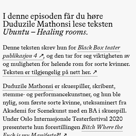
Roll og
Mohamed
I denne episoden får du høre
Mohamed
Male
Duduzile Mathonsi lese teksten
Fantasies
Lille scene
Ubuntu – Healing rooms.
(Black Box
teater)
21.00
Boglárka
Denne teksten skrev hun for
Black Box teater
Börcsök &
publikasjon 4
,
og den tar for seg viktigheten av
Andreas
Bolm
og muligheten for helende rom for sorte kvinner.
SUBJOYRIDE
Store scene
Teksten er tilgjengelig på nett her.
(Black Box
teater)
Duduzile Mathonsi
er skuespiller, skribent,
Lørdag 29. august
stemme- og performancekunstner, og hun ble
19.00
Pia Maria
nylig, som første sorte kvinne, uteksaminert fra
Roll og
Akademi for Scenekunst med en BA i skuespill.
Mohamed
Mohamed
Under Oslo Internasjonale Teaterfestival 2020
Male
Fantasies
presenterte hun forestillingen
Bitch Where the
Lille scene
Fuck is my Manifesto?!
(Black Box