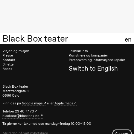
Oslo
Sinfonietta /​
Ivar Furre
Aam
crypt_ –
Animeopera
av Yuri
Black Box teater
Umemoto
en
Store scene
(Black Box
Visjon og misjon
Teknisk info
teater)
Presse
Kunstnere og kompanier
Kontakt
Personvern og informasjonskapsler
Fredag 18. september
Billetter
Switch to English
Besøk
20.00
Pinquins &
Kjersti Alm
Eriksen
Black Box teater
Hi sida
Marstrandgata 8
Store scene
0566 Oslo
(Black Box
teater)
Finn oss på
Google maps
eller
Apple maps
Telefon
23 40 77 70
Lørdag 19. september
blackbox@blackbox.no
18.00
Pinquins &
Ta gjerne kontakt med oss mandag–fredag 10.00–15.00
Kjersti Alm
Eriksen