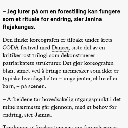
Roll og
Mohamed
– Jeg lurer på om en forestilling kan fungere
Mohamed
Male
som et rituale for endring, sier Janina
Fantasies
Rajakangas.
Lille scene
(Black Box
teater)
Den finske koreografen er tilbake under årets
21.00
Boglárka
CODA-festival med
Dancer
, siste del av en
Börcsök &
Andreas
kritikerrost trilogi som dekonstruerer
Bolm
SUBJOYRIDE
patriarkatets strukturer. Det gjør koreografen
Store scene
blant annet ved å bringe mennesker som ikke er
(Black Box
teater)
20.–29. august 2026
28.–29.
typiske hverdagshelter – unge jenter, eldre eller
❶ Premiere
Boglár
Pia Maria Roll og Mohamed
SUBJO
barn, – på scenen.
Lørdag 29. august
Mohamed
Male Fantasies
19.00
Pia Maria
– Arbeidene tar hovedsakelig utgangspunkt i det
Roll og
Mohamed
mine nærmeste går gjennom, med et behov for
Mohamed
Male
endring, sier Janina.
Fantasies
Lille scene
Triologien utforsker temaer som farsrelasjoner
(Black Box