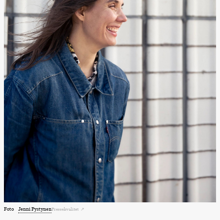
Lørdag 22. august
19.00
Pia Maria
Roll og
Mohamed
Mohamed
Male
Fantasies
Lille scene
(Black Box
teater)
Torsdag 27. august
19.00
Pia Maria
Roll og
Mohamed
Mohamed
Male
Fantasies
Lille scene
(Black Box
teater)
Fredag 28. august
Foto
Jenni Pystynen
Pressekvalitet
19.00
Pia Maria