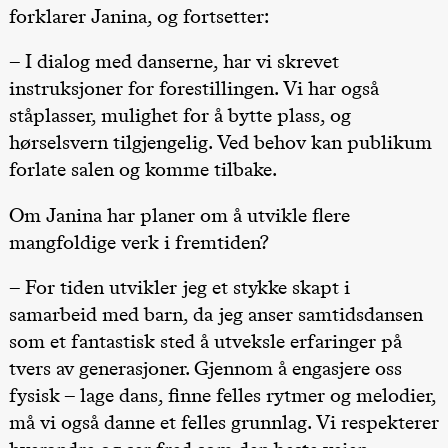
forklarer Janina, og fortsetter:
19.00
Rosalind
Goldberg
Ornate
– I dialog med danserne, har vi skrevet
Saturation
Store scene
instruksjoner for forestillingen. Vi har også
(Black Box
teater)
ståplasser, mulighet for å bytte plass, og
hørselsvern tilgjengelig. Ved behov kan publikum
Torsdag 1. oktober
forlate salen og komme tilbake.
19.00
Lucy &
Lucky:
Josephine
Om Janina har planer om å utvikle flere
Kylén Collins
mangfoldige verk i fremtiden?
& Lærke
Grøntved
Lucy &
– For tiden utvikler jeg et stykke skapt i
Lucky show
Lille scene
samarbeid med barn, da jeg anser samtidsdansen
(Black Box
teater)
som et fantastisk sted å utveksle erfaringer på
tvers av generasjoner. Gjennom å engasjere oss
Fredag 2. oktober
fysisk – lage dans, finne felles rytmer og melodier,
19.00
Lucy &
må vi også danne et felles grunnlag. Vi respekterer
Lucky:
Josephine