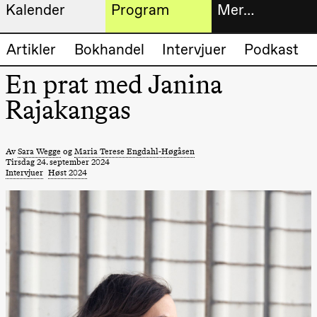
Kalender
Program
Mer…
Kunstnerisk
Billetter
Artikler
Bokhandel
Intervjuer
Podkast
Torsdag 20. august
program
19.00
Pia Maria
En prat med Janina
Roll og
Bokhande
Mohamed
Rajakangas
Mohamed
Utvidet
Male
Fantasies
progra
Lille scene
(Black Box
Av
Sara Wegge
og
Maria Terese Engdahl-Høgåsen
Om oss
teater)
Tirsdag 24. september 2024
Intervjuer
Høst 2024
Fredag 21. august
Praktisk
19.00
Pia Maria
Roll og
informa
Mohamed
Mohamed
Arkivet
Male
Fantasies
Lille scene
(Black Box
teater)