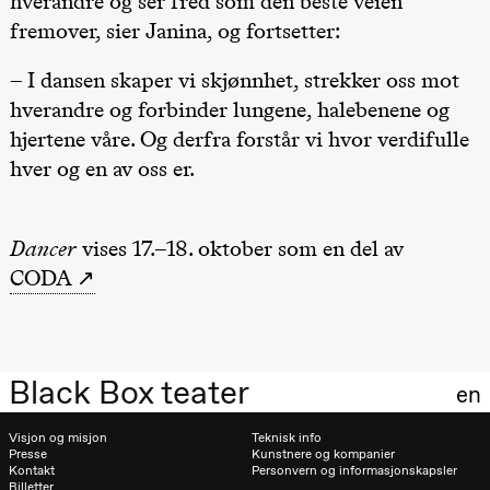
hverandre og ser fred som den beste veien
Kylén Collins
fremover, sier Janina, og fortsetter:
& Lærke
Grøntved
Lucy &
– I dansen skaper vi skjønnhet, strekker oss mot
Lucky show
Lille scene
hverandre og forbinder lungene, halebenene og
(Black Box
teater)
hjertene våre. Og derfra forstår vi hvor verdifulle
hver og en av oss er.
Lørdag 3. oktober
19.00
Lucy &
Lucky:
Josephine
Dancer
vises 17.–18. oktober som en del av
Kylén Collins
CODA
& Lærke
Grøntved
Lucy &
Lucky show
Lille scene
(Black Box
teater)
Black Box teater
en
Søndag 4. oktober
Visjon og misjon
Teknisk info
Presse
Kunstnere og kompanier
19.00
Lucy &
Kontakt
Personvern og informasjonskapsler
Lucky:
Billetter