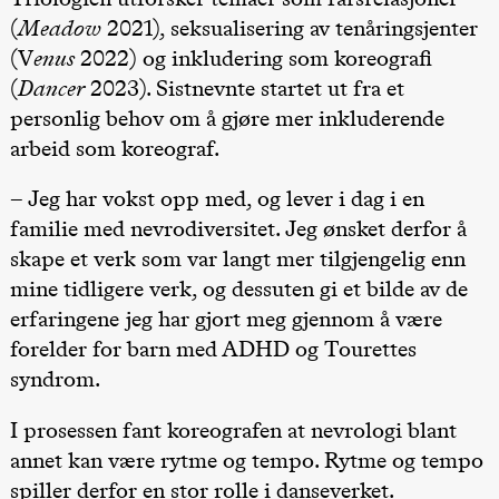
teater)
(
Meadow
2021), seksualisering av tenåringsjenter
21.00
Boglárka
(V
enus
2022) og inkludering som koreografi
Börcsök &
Andreas
(
Dancer
2023). Sistnevnte startet ut fra et
Bolm
SUBJOYRIDE
personlig behov om å gjøre mer inkluderende
Store scene
arbeid som koreograf.
(Black Box
teater)
– Jeg har vokst opp med, og lever i dag i en
Lørdag 12. september
familie med nevrodiversitet. Jeg ønsket derfor å
15.00
Yuri
skape et verk som var langt mer tilgjengelig enn
Umemoto /​
Oslo
mine tidligere verk, og dessuten gi et bilde av de
Sinfonietta /​
Ivar Furre
erfaringene jeg har gjort meg gjennom å være
Aam
forelder for barn med ADHD og Tourettes
crypt_ –
Animeopera
syndrom.
av Yuri
Umemoto
Store scene
I prosessen fant koreografen at nevrologi blant
(Black Box
teater)
annet kan være rytme og tempo. Rytme og tempo
19.00
Yuri
spiller derfor en stor rolle i danseverket.
Umemoto /​