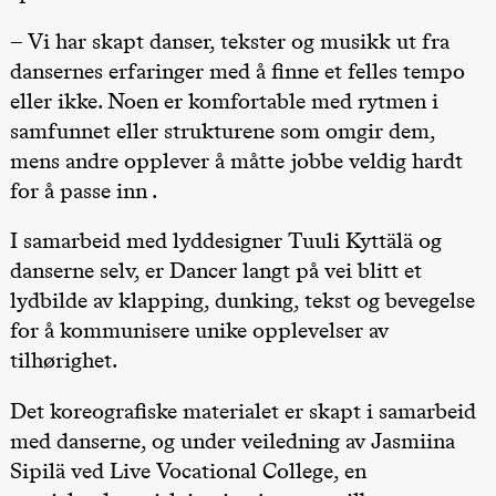
Oslo
Sinfonietta /​
– Vi har skapt danser, tekster og musikk ut fra
Ivar Furre
dansernes erfaringer med å finne et felles tempo
Aam
crypt_ –
eller ikke. Noen er komfortable med rytmen i
Animeopera
av Yuri
samfunnet eller strukturene som omgir dem,
Umemoto
mens andre opplever å måtte jobbe veldig hardt
Store scene
(Black Box
for å passe inn .
teater)
I samarbeid med lyddesigner Tuuli Kyttälä og
Fredag 18. september
danserne selv, er Dancer langt på vei blitt et
20.00
Pinquins &
Kjersti Alm
lydbilde av klapping, dunking, tekst og bevegelse
Eriksen
Hi sida
for å kommunisere unike opplevelser av
Store scene
tilhørighet.
(Black Box
teater)
Det koreografiske materialet er skapt i samarbeid
Lørdag 19. september
med danserne, og under veiledning av Jasmiina
18.00
Pinquins &
Sipilä ved Live Vocational College, en
Kjersti Alm
Eriksen