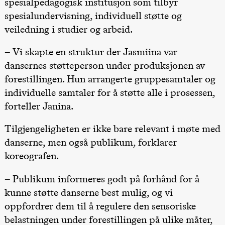
spesialpedagogisk institusjon som tilbyr
Hi sida
spesialundervisning, individuell støtte og
Store scene
(Black Box
veiledning i studier og arbeid.
teater)
Fredag 25. september
– Vi skapte en struktur der Jasmiina var
dansernes støtteperson under produksjonen av
19.00
Rosalind
Goldberg
forestillingen. Hun arrangerte gruppesamtaler og
Ornate
Saturation
individuelle samtaler for å støtte alle i prosessen,
Store scene
forteller Janina.
(Black Box
teater)
Tilgjengeligheten er ikke bare relevant i møte med
Lørdag 26. september
danserne, men også publikum, forklarer
19.00
Rosalind
koreografen.
Goldberg
Ornate
Saturation
– Publikum informeres godt på forhånd for å
Store scene
(Black Box
kunne støtte danserne best mulig, og vi
teater)
oppfordrer dem til å regulere den sensoriske
Søndag 27. september
belastningen under forestillingen på ulike måter,