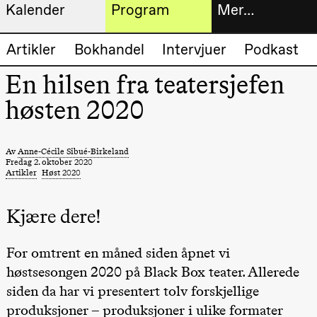
Kalender
Program
Mer…
Kunstnerisk
Billetter
Artikler
Bokhandel
Intervjuer
Podkast
Torsdag 20. august
program
19.00
Pia Maria
En hilsen fra teatersjefen
Roll og
Bokhande
Mohamed
høsten 2020
Mohamed
Utvidet
Male
Fantasies
progra
Lille scene
(Black Box
Av
Anne-Cécile Sibué-Birkeland
Om oss
teater)
Fredag 2. oktober 2020
Artikler
Høst 2020
Fredag 21. august
Praktisk
Kjære dere!
19.00
Pia Maria
Roll og
informa
Mohamed
Mohamed
For omtrent en måned siden åpnet vi
Arkivet
Male
høstsesongen 2020 på Black Box teater. Allerede
Fantasies
Lille scene
siden da har vi presentert tolv forskjellige
(Black Box
teater)
produksjoner – produksjoner i ulike formater