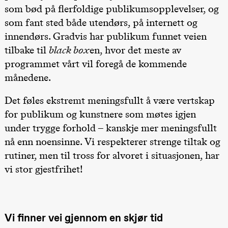
som bød på flerfoldige publikumsopplevelser, og
Lørdag 22. august
som fant sted både utendørs, på internett og
19.00
Pia Maria
Roll og
innendørs. Gradvis har publikum funnet veien
Mohamed
tilbake til
black box
en, hvor det meste av
Mohamed
Male
programmet vårt vil foregå de kommende
Fantasies
månedene.
Lille scene
(Black Box
teater)
Det føles ekstremt meningsfullt å være vertskap
Torsdag 27. august
for publikum og kunstnere som møtes igjen
under trygge forhold – kanskje mer meningsfullt
19.00
Pia Maria
Roll og
nå enn noensinne. Vi respekterer strenge tiltak og
Mohamed
Mohamed
rutiner, men til tross for alvoret i situasjonen, har
Male
vi stor gjestfrihet!
Fantasies
Lille scene
(Black Box
teater)
Fredag 28. august
Vi finner vei gjennom en skjør tid
19.00
Pia Maria