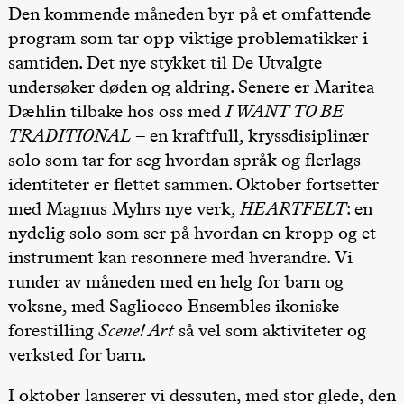
Den kommende måneden byr på et omfattende
Kylén Collins
& Lærke
program som tar opp viktige problematikker i
Grøntved
Lucy &
samtiden. Det nye stykket til De Utvalgte
Lucky show
undersøker døden og aldring. Senere er Maritea
Lille scene
(Black Box
Dæhlin tilbake hos oss med
I WANT TO BE
teater)
TRADITIONAL
– en kraftfull, kryssdisiplinær
Fredag 2. oktober
solo som tar for seg hvordan språk og flerlags
19.00
Lucy &
identiteter er flettet sammen. Oktober fortsetter
Lucky:
Josephine
med Magnus Myhrs nye verk,
HEARTFELT
: en
Kylén Collins
nydelig solo som ser på hvordan en kropp og et
& Lærke
Grøntved
instrument kan resonnere med hverandre. Vi
Lucy &
Lucky show
runder av måneden med en helg for barn og
Lille scene
voksne, med Sagliocco Ensembles ikoniske
(Black Box
teater)
forestilling
Scene! Art
så vel som aktiviteter og
verksted for barn.
Lørdag 3. oktober
19.00
Lucy &
I oktober lanserer vi dessuten, med stor glede, den
Lucky: