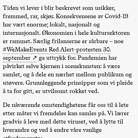
Roll og
Tiden vi lever i blir beskrevet som usikker,
Mohamed
Mohamed
fremmed, rar, skjør. Konsekvensene av Covid-19
Male
har vært enorme; lokalt, nasjonalt og
Fantasies
Lille scene
internasjonalt. Økonomien i hele kultursektoren
(Black Box
teater)
er rammet. Særlig frilanserne er sårbare – noe
21.00
Boglárka
#WeMakeEvents Red Alert-protesten 30.
Börcsök &
Andreas
september
ga uttrykk for. Pandemien har
Bolm
påvirket selve kjernen i scenekunsten: å være
SUBJOYRIDE
Store scene
samlet, og å dele en nærhet mellom publikum og
(Black Box
teater)
utøvere. Grunnleggende prinsipper som vi pleide
å ta for gitt, er utvilsomt rokket ved.
Lørdag 29. august
20.–29. august 2026
28.–29.
19.00
Pia Maria
❶ Premiere
Boglár
De nåværende omstendighetene får oss til å lete
Roll og
Pia Maria Roll og Mohamed
SUBJO
Mohamed
etter måter vi fremdeles kan samles på. Vi lærer
Mohamed
Male Fantasies
Mohamed
gradvis å leve med dette viruset, ved å lytte til
Male
Fantasies
hverandre og ved å endre våre vanlige
Lille scene
(Black Box
atferdsmønstre.