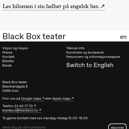
Les hilsenen i sin helhet på engelsk her.
Store scene
(Black Box
teater)
Søndag 11. oktober
Black Box teater
19.00
Ebnflōh
en
Mōnad
Store scene
(Black Box
Visjon og misjon
Teknisk info
teater)
Presse
Kunstnere og kompanier
Kontakt
Personvern og informasjonskapsler
Billetter
Torsdag 26. november
Switch to English
Besøk
19.00
Ilse Ghekiere
The Elsa
Project
Black Box teater
Marstrandgata 8
Hausmania
0566 Oslo
Fredag 27. november
Finn oss på
Google maps
eller
Apple maps
Telefon
23 40 77 70
19.00
Ilse Ghekiere
blackbox@blackbox.no
The Elsa
Project
Ta gjerne kontakt med oss mandag–fredag 10.00–15.00
Hausmania