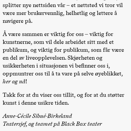
Josephine
splitter nye nettsiden vår – et nettsted vi tror vil
Kylén Collins
& Lærke
være mer brukervennlig, helhetlig og lettere å
Grøntved
navigere på.
Lucy &
Lucky show
Lille scene
Å være sammen er viktig for oss – viktig for
(Black Box
teater)
kunstnerne, som vil dele arbeidet sitt med et
publikum, og viktig for publikum, som får være
Søndag 4. oktober
en del av liveopplevelsen. Skjørheten og
19.00
Lucy &
usikkerheten i situasjonen vi befinner oss i,
Lucky:
Josephine
oppmuntrer oss til å ta vare på selve øyeblikket,
Kylén Collins
& Lærke
her og nå
!
Grøntved
Lucy &
Lucky show
Takk for at du viser oss tillit, og for at du støtter
Lille scene
kunst i denne usikre tiden.
(Black Box
teater)
Anne-Cécile Sibué-Birkeland
Lørdag 10. oktober
Teatersjef, og teamet på Black Box teater
21.00
Ebnflōh
Mōnad