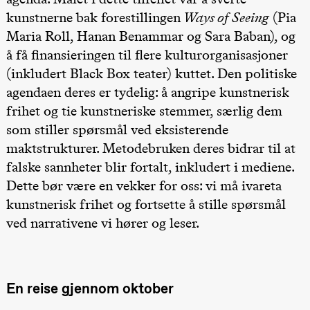
teater)
kunstnerne bak forestillingen
Ways of Seeing
(Pia
Lørdag 26. september
Maria Roll, Hanan Benammar og Sara Baban), og
å få finansieringen til flere kulturorganisasjoner
19.00
Rosalind
Goldberg
(inkludert Black Box teater) kuttet. Den politiske
Ornate
Saturation
agendaen deres er tydelig: å angripe kunstnerisk
Store scene
frihet og tie kunstneriske stemmer, særlig dem
(Black Box
teater)
som stiller spørsmål ved eksisterende
maktstrukturer. Metodebruken deres bidrar til at
Søndag 27. september
falske sannheter blir fortalt, inkludert i mediene.
19.00
Rosalind
Goldberg
Dette bør være en vekker for oss: vi må ivareta
Ornate
kunstnerisk frihet og fortsette å stille spørsmål
Saturation
Store scene
ved narrativene vi hører og leser.
(Black Box
teater)
Torsdag 1. oktober
19.00
Lucy &
En reise gjennom oktober
Lucky:
Josephine