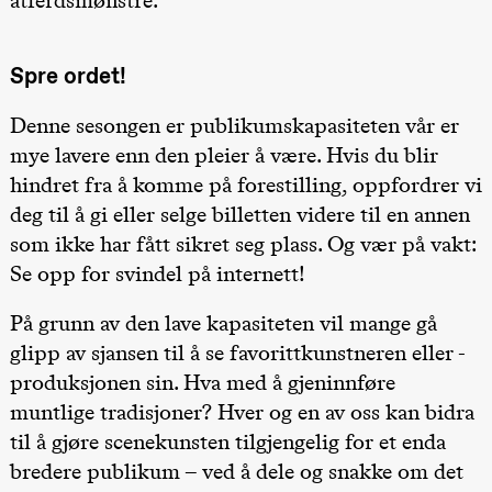
teater)
21.00
Boglárka
Börcsök &
Spre ordet!
Andreas
Bolm
SUBJOYRIDE
Denne sesongen er publikumskapasiteten vår er
Store scene
(Black Box
mye lavere enn den pleier å være. Hvis du blir
teater)
hindret fra å komme på forestilling, oppfordrer vi
Lørdag 12. september
deg til å gi eller selge billetten videre til en annen
19.00
Yuri
som ikke har fått sikret seg plass. Og vær på vakt:
Umemoto /​
Se opp for svindel på internett!
Oslo
Sinfonietta /​
Ivar Furre
På grunn av den lave kapasiteten vil mange gå
Aam
crypt_ –
glipp av sjansen til å se favorittkunstneren eller -
Animeopera
produksjonen sin. Hva med å gjeninnføre
av Yuri
Umemoto
muntlige tradisjoner? Hver og en av oss kan bidra
Store scene
(Black Box
til å gjøre scenekunsten tilgjengelig for et enda
teater)
bredere publikum – ved å dele og snakke om det
Fredag 18. september