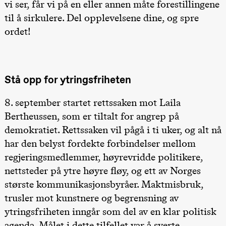
vi ser, får vi på en eller annen måte forestillingene
20.00
Pinquins &
til å sirkulere. Del opplevelsene dine, og spre
Kjersti Alm
ordet!
Eriksen
Hi sida
Store scene
(Black Box
teater)
Stå opp for ytringsfriheten
Lørdag 19. september
18.00
Pinquins &
8. september startet rettssaken mot Laila
Kjersti Alm
Bertheussen, som er tiltalt for angrep på
Eriksen
Hi sida
demokratiet. Rettssaken vil pågå i ti uker, og alt nå
Store scene
(Black Box
har den belyst fordekte forbindelser mellom
teater)
regjeringsmedlemmer, høyrevridde politikere,
Fredag 25. september
nettsteder på ytre høyre fløy, og ett av Norges
største kommunikasjonsbyråer. Maktmisbruk,
19.00
Rosalind
Goldberg
trusler mot kunstnere og begrensning av
Ornate
Saturation
ytringsfriheten inngår som del av en klar politisk
Store scene
(Black Box
agenda. Målet i dette tilfellet var å sverte