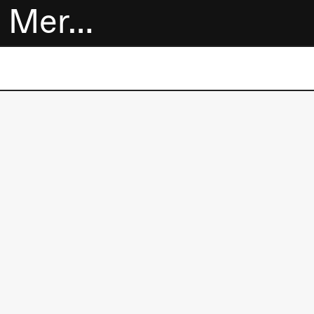
Mer…
Billetter
Bokhandel
Utvidet program
Om oss
Praktisk
informasjon
Arkivet