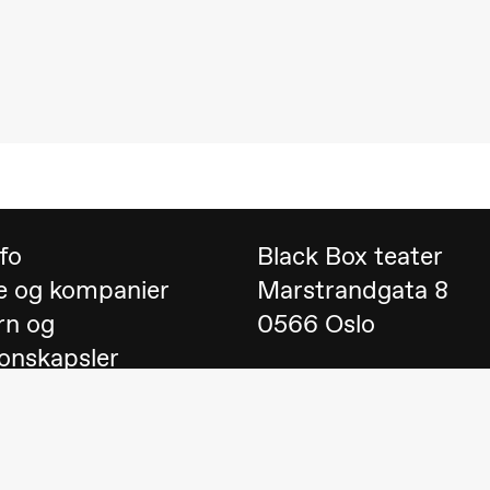
 (Black Box teater)
nfo
Black Box teater
e og kompanier
Marstrandgata 8
rn og
0566 Oslo
onskapsler
Finn oss på
Google 
 English
Telefon
23 40 77 70
lack Box teater)
blackbox@blackbox