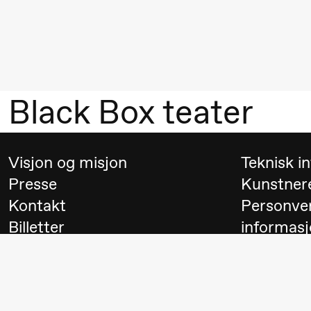
Mohamed
Mohamed
Male
Fantasies
Black Box teater
21.00
Boglárka
Store scene
Börcsök &
Andreas
Visjon og misjon
Teknisk i
Bolm
Presse
Kunstner
SUBJOYRIDE
Kontakt
Personve
Billetter
informasj
Lørdag 29. august
Besøk
Switch to
19.00
Pia Maria
Lille scene (B
Roll og