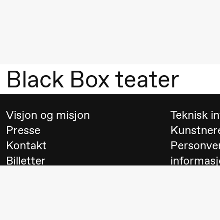
Mohamed
Mohamed
Male
Fantasies
Black Box teater
21.00
Boglárka
Store scene
Börcsök &
Andreas
Visjon og misjon
Teknisk i
Bolm
Presse
Kunstner
SUBJOYRIDE
Kontakt
Personve
Billetter
informasj
Lørdag 29. august
Besøk
Switch to
19.00
Pia Maria
Lille scene (B
Roll og