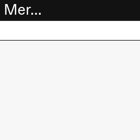
Mer…
Billetter
Bokhandel
Utvidet program
Om oss
Praktisk
informasjon
Arkivet