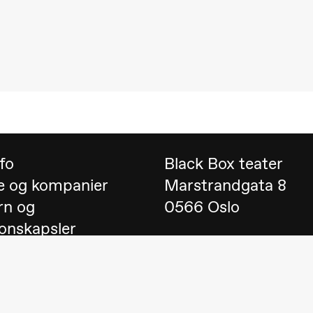
 (Black Box teater)
nfo
Black Box teater
e og kompanier
Marstrandgata 8
rn og
0566 Oslo
onskapsler
Finn oss på
Google 
 English
Telefon
23 40 77 70
lack Box teater)
blackbox@blackbox