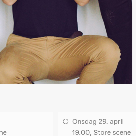
ohamed
SUBJOYRIDE
I
ohamed
c
ale Fantasies
A
Y
 (Black Box teater)
Onsdag 29. april
lack Box teater)
ene
19.00, Store scene