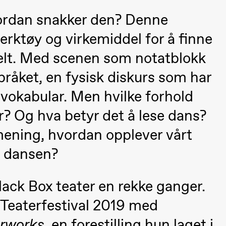
vordan snakker den? Denne
 verktøy og virkemiddel for å finne
elt. Med scenen som notatblokk
pråket, en fysisk diskurs som har
vokabular. Men hvilke forhold
er? Og hva betyr det å lese dans?
mening, hvordan opplever vårt
d dansen?
 (Black Box teater)
ack Box teater en rekke ganger.
 Teaterfestival 2019 med
rworks,
en forestilling hun laget i