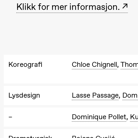
Klikk for mer informasjon.
Lørdag 19. september
18.00
Pinquins
Store scene (Bl
& Kjersti
Alm
Eriksen
Koreografi
Chloe Chignell
,
Thom
Hi sida
Fredag 25. september
Lysdesign
Lasse Passage
,
Domi
19.00
Rosalind
Store scene (
Goldberg
–
Dominique Pollet
,
Ku
Ornate
Saturation