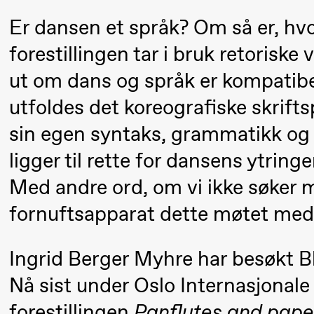
Umemoto /​
Er dansen et språk? Om så er, h
Oslo
forestillingen tar i bruk retoriske
Sinfonietta /​
Ivar Furre
ut om dans og språk er kompatib
Aam
utfoldes det koreografiske skrifts
crypt_ –
sin egen syntaks, grammatikk og 
Animeopera
ligger til rette for dansens ytring
av Yuri
Med andre ord, om vi ikke søker 
Umemoto
fornuftsapparat dette møtet me
19.00
Yuri
Store scene
Umemoto /​
Ingrid Berger Myhre har besøkt Bl
Oslo
Nå sist under Oslo Internasjonale
Sinfonietta /​
forestillingen
Panflutes and pape
Ivar Furre