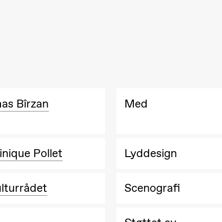
ack Box teater)
as Bîrzan
Med
nique Pollet
Lyddesign
Black Box teater)
lturrådet
Scenografi