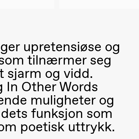
ager upretensiøse og
 (Black Box teater)
r som tilnærmer seg
t sjarm og vidd.
g In Other Words
oende muligheter og
 dets funksjon som
m poetisk uttrykk.
 (Black Box teater)