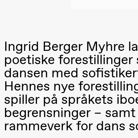
Mohamed
Mohamed
Male
Fantasies
Ingrid Berger Myhre l
21.00
Boglárka
Store scene
poetiske forestillinge
Börcsök &
dansen med sofistiker
Andreas
Hennes nye forestillin
Bolm
SUBJOYRIDE
spiller på språkets ib
begrensninger – samt
Lørdag 12. september
rammeverk for dans so
15.00
Yuri
Store scene