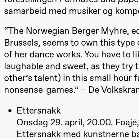
Aam
samarbeid med musiker og kompo
crypt_ –
Animeopera
“The Norwegian Berger Myhre, e
av Yuri
Brussels, seems to own this type 
Umemoto
of her dance works. You have to lik
laughable and sweet, as they try 
Fredag 18. september
other’s talent) in this small hour 
20.00
Pinquins
Store scene (Bl
nonsense-games.” – De Volkskra
& Kjersti
Alm
Ettersnakk
Eriksen
Onsdag 29. april, 20.00. Foajé,
Hi sida
Ettersnakk med kunstnerne ba