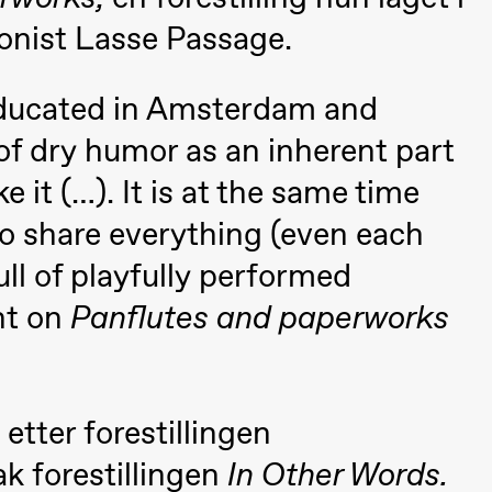
nist Lasse Passage.
ducated in Amsterdam and
of dry humor as an inherent part
e it (…). It is at the same time
to share everything (even each
full of playfully performed
ack Box teater)
nt on
Panflutes and paperworks
 etter forestillingen
k forestillingen
In Other Words.