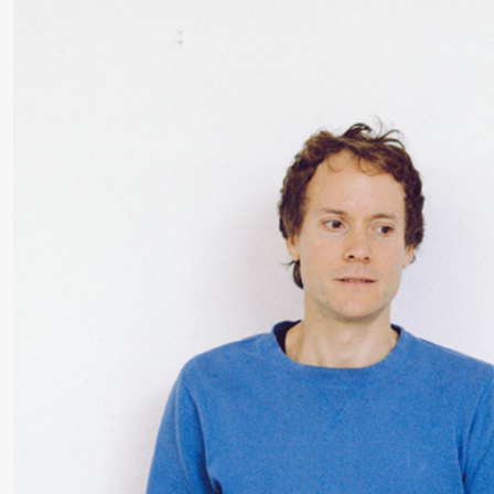
Roll og
Mohamed
Mohamed
Male
Fantasies
Lørdag 22. august
19.00
Pia Maria
Lille scene (B
Roll og
Mohamed
Mohamed
Male
Fantasies