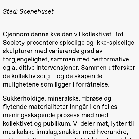
Roll og
Mohamed
Sted: Scenehuset
Mohamed
Male
Fantasies
Lille scene
Gjennom denne kvelden vil kollektivet Rot
(Black Box
teater)
Society presentere spiselige og ikke-spiselige
21.00
Boglárka
skulpturer med varierende grad av
Börcsök &
Andreas
forgjengelighet, sammen med performative
Bolm
SUBJOYRIDE
og auditive intervensjoner. Sammen utforsker
Store scene
de kollektiv sorg – og de skapende
(Black Box
teater)
mulighetene som ligger i forråtnelse.
Lørdag 29. august
Sukkerholdige, mineralske, fibrøse og
19.00
Pia Maria
flytende materialiteter inngår i en felles
Roll og
Mohamed
meningsskapende prosess med med
Mohamed
kollektivet og publikum. Vi deler mat, lytter til
Male
Fantasies
musikalske innslag,snakker med hverandre,
Lille scene
(Black Box