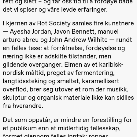
rett og slett – og tar oss tid til å fordøye både
teater)
det vi spiser og våre levde erfaringer.
20.–29. august 2026
28.–29.
21.00
Boglárka
❶ Premiere
Boglár
Börcsök &
Pia Maria Roll og Mohamed
SUBJO
Andreas
I kjernen av Rot Society samles fire kunstnere
Mohamed
Bolm
Male Fantasies
SUBJOYRIDE
— Ayesha Jordan, Javon Bennett, manuel
Store scene
arturo abreu og John Andrew Wilhite — rundt
(Black Box
teater)
en felles tese: at forråtnelse, fordøyelse og
næring ikke er adskilte tilstander, men
Lørdag 12. september
glidende overganger. Eimen av et karibisk-
15.00
Yuri
Umemoto /​
nordisk måltid, preget av fermentering,
Oslo
langtidssteking og smeltet, karamellisert
Sinfonietta /​
Ivar Furre
overflod, brer seg utover et rom der musikk,
Aam
crypt_ –
skulptur og organisk materiale ikke kan skilles
Animeopera
fra hverandre.
av Yuri
Umemoto
Store scene
Det som oppstår, er mindre en forestilling for
(Black Box
teater)
et publikum enn et midlertidig fellesskap,
19.00
Yuri
formet gjennom felles inntak: ropper,
Umemoto /​