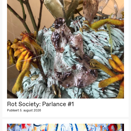
Kylén Collins
& Lærke
Grøntved
Lucy &
Lucky show
Lille scene
(Black Box
teater)
Lørdag 3. oktober
19.00
Lucy &
Lucky:
Josephine
Kylén Collins
& Lærke
Grøntved
Lucy &
Lucky show
Lille scene
(Black Box
teater)
Rot Society: Parlance #1
Publisert 5. august 2026
Søndag 4. oktober
19.00
Lucy &
Lucky: