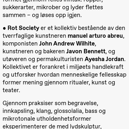
Oslo
sukkerarter, mikrober og lyder flettes
Sinfonietta /​
Ivar Furre
sammen – og løses opp igjen.
Aam
crypt_ –
●
Rot Society
er et kollektiv bestående av den
Animeopera
av Yuri
tverrfaglige kunstneren
manuel arturo abreu
,
Umemoto
Store scene
komponisten
John Andrew Wilhite
,
(Black Box
teater)
kunstneren og bakeren
Javon Bennett
, og
utøveren og permakulturisten
Ayesha Jordan
.
Fredag 18. september
Kollektivet er forankret i miljøets handlekraft
20.00
Pinquins &
og utforsker hvordan menneskelige fellesskap
Kjersti Alm
Eriksen
former mening gjennom ritualer, kunst og
Hi sida
teater.
Store scene
(Black Box
teater)
Gjennom praksiser som begravelse,
Lørdag 19. september
innkapsling, klang, glossolalia, bass og
mikrotonale utholdenhetsformer
18.00
Pinquins &
Kjersti Alm
eksperimenterer de med lydskulptur,
Eriksen