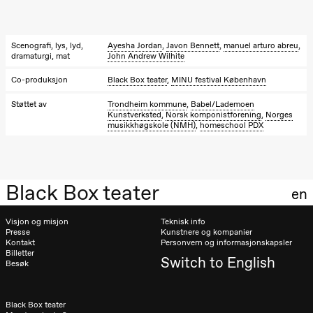
20.00
Annabel
Guérédrat
Let´s go
Scenografi, lys, lyd,
Ayesha Jordan
,
Javon Bennett
,
manuel arturo abreu
,
back to the
dramaturgi, mat
John Andrew Wilhite
river
Store scene
(Black Box
Co-produksjon
Black Box teater
,
MINU festival København
teater)
Støttet av
Trondheim kommune
,
Babel/Lademoen
Kunstverksted
,
Norsk komponistforening
,
Norges
Lørdag 17. oktober
musikkhøgskole (NMH)
,
homeschool PDX
15.00
Annabel
Guérédrat
Let´s go
back to the
river
Black Box teater
en
Store scene
(Black Box
teater)
Visjon og misjon
Teknisk info
Presse
Kunstnere og kompanier
Kontakt
Personvern og informasjonskapsler
Torsdag 26. november
Billetter
Switch to English
Besøk
19.00
Ilse Ghekiere
The Elsa
Project
Hausmania
Black Box teater