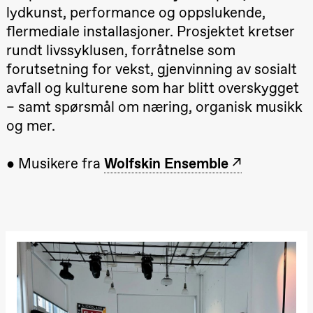
Hi sida
lydkunst, performance og oppslukende,
Store scene
flermediale installasjoner. Prosjektet kretser
(Black Box
teater)
rundt livssyklusen, forråtnelse som
forutsetning for vekst, gjenvinning av sosialt
Fredag 25. september
avfall og kulturene som har blitt overskygget
19.00
Rosalind
Goldberg
– samt spørsmål om næring, organisk musikk
Ornate
Saturation
og mer.
Store scene
(Black Box
teater)
● Musikere fra
Wolfskin Ensemble
Lørdag 26. september
19.00
Rosalind
Goldberg
Ornate
Saturation
Store scene
(Black Box
teater)
Søndag 27. september