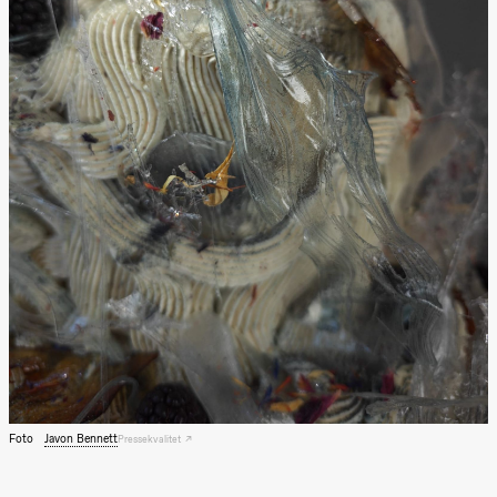
Lørdag 22. august
19.00
Pia Maria
Roll og
Mohamed
Mohamed
Male
Fantasies
Lille scene
(Black Box
teater)
Torsdag 27. august
19.00
Pia Maria
Roll og
Mohamed
Mohamed
Male
Fantasies
Lille scene
(Black Box
teater)
Foto
Javon Bennett
Pressekvalitet
Fredag 28. august
19.00
Pia Maria