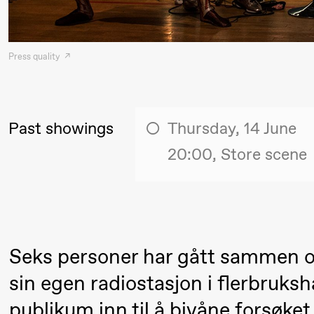
Thursday, 27 August
Press quality
19:00
Pia Maria
Lille scene (B
Roll and
Mohamed
Past showings
Thursday, 14 June
Mohamed
20:00, Store scene
Male
Fantasies
Friday, 28 August
Seks personer har gått sammen
19:00
Pia Maria
Lille scene (B
sin egen radiostasjon i flerbruksh
20.
Roll and
❶ 
publikum inn til å bivåne forsøket