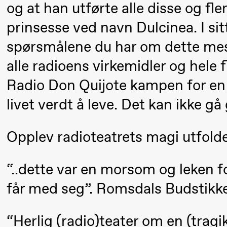
og at han utførte alle disse og fl
Mohamed
prinsesse ved navn Dulcinea. I sitt
Mohamed
spørsmålene du har om dette mes
Male
Fantasies
alle radioens virkemidler og hele 
Radio Don Quijote kampen for en 
21:00
Boglárka
Store scene
livet verdt å leve. Det kan ikke gå
Börcsök &
Andreas
Opplev radioteatrets magi utfold
Bolm
SUBJOYRIDE
“..dette var en morsom og leken f
får med seg”. Romsdals Budstikke
Saturday, 12 September
15:00
Yuri
Store scene (
“Herlig (radio)teater om en (trag