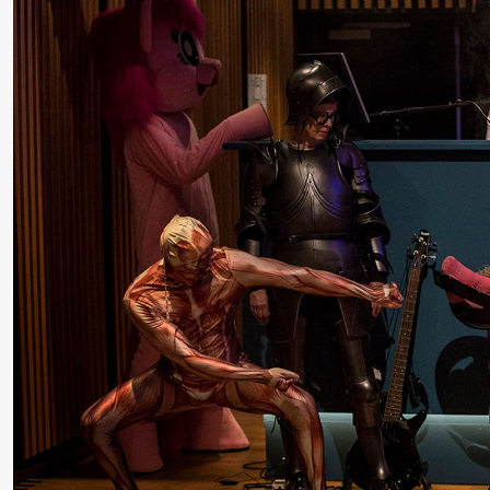
Roll and
Mohamed
Mohamed
Male
Fantasies
Saturday, 22 August
19:00
Pia Maria
Lille scene (B
Roll and
Mohamed
Mohamed
Male
Fantasies