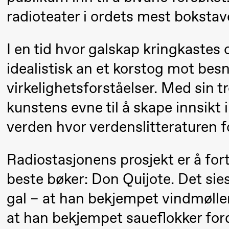
Pi
Mohamed
radioteater i ordets mest bokstav
M
Mohamed
M
Male
I en tid hvor galskap kringkastes o
M
Fantasies
idealistisk an et korstog mot be
21:00
Boglárka
Store scene
virkelighetsforståelser. Med sin t
Börcsök &
kunstens evne til å skape innsikt 
Andreas
verden hvor verdenslitteraturen fo
Bolm
SUBJOYRIDE
Radiostasjonens prosjekt er å for
beste bøker: Don Quijote. Det sie
Saturday, 29 August
gal – at han bekjempet vindmøller
19:00
Pia Maria
Lille scene (B
at han bekjempet saueflokker ford
Roll and