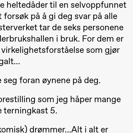
ere heltedåder til en selvoppfunnet
 forsøk på å gi deg svar på alle
terverket tar de seks personene
flerbrukshallen i bruk. For dem er
virkelighetsforståelse som gjør
 (Black Box teater)
 galt…
e seg foran øynene på deg.
orestilling som jeg håper mange
 terningkast 5.
Black Box teater)
ikomisk) drømmer…Alt i alt er