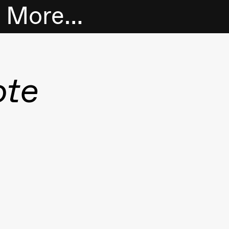
More…
Tickets
ote
Bookshop
Extended
program
About us
Practical
information