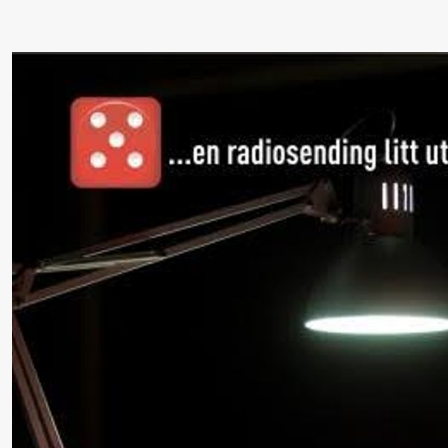
/​ Ivar
Furre Aam
crypt_ –
Anime
opera by
Yuri
Umemoto
Friday, 18 September
20:00
Pinquins
Store scene (Bl
& Kjersti
Alm
Eriksen