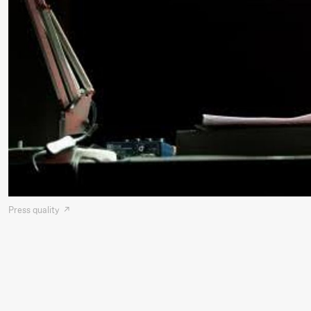
Hi sida
Saturday, 19 September
18:00
Pinquins
Store scene (Bl
& Kjersti
Alm
Eriksen
Hi sida
Press quality
Friday, 25 September
19:00
Rosalind
Store scene (
Goldberg