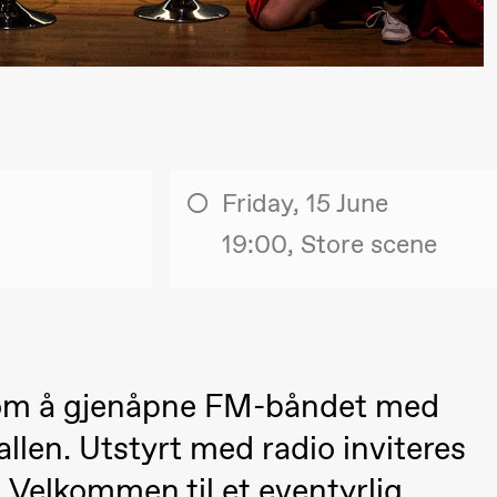
lack Box teater)
Friday, 15 June
19:00, Store scene
 om å gjenåpne FM-båndet med
lack Box teater)
allen. Utstyrt med radio inviteres
–29. august 2026
28.–29. august 2026
12
Premiere
. Velkommen til et eventyrlig
Boglárka Börcsök
Y