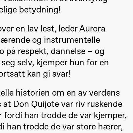
a Maria Roll and
& Andreas Bolm
Os
elige betydning!
ohamed
SUBJOYRIDE
I
ohamed
c
ver en lav lest, leder Aurora
ale Fantasies
o
snærende og instrumentelle
U
 (Black Box teater)
ro på respekt, dannelse – og
i seg selv, kjemper hun for en
rtsatt kan gi svar!
telle historien om en av verdens
s at Don Quijote var riv ruskende
 fordi han trodde de var kjemper,
lack Box teater)
i han trodde de var store hærer,