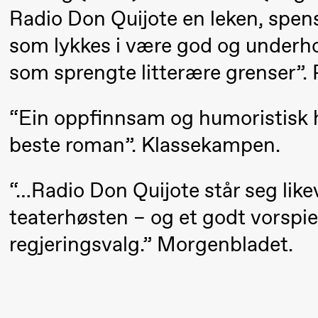
Umemoto
Radio Don Quijote en leken, spens
/​ Oslo
som lykkes i være god og underh
Sinfonietta
som sprengte litterære grenser”.
/​ Ivar
Furre Aam
“Ein oppfinnsam og humoristisk hy
crypt_ –
beste roman”. Klassekampen.
Anime
opera by
“…Radio Don Quijote står seg like
Yuri
Umemoto
teaterhøsten – og et godt vorspiel
regjeringsvalg.” Morgenbladet.
19:00
Yuri
Store scene (
Umemoto
/​ Oslo
Sinfonietta