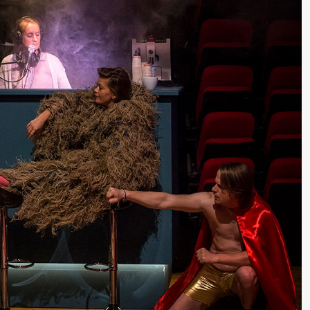
lack Box teater)