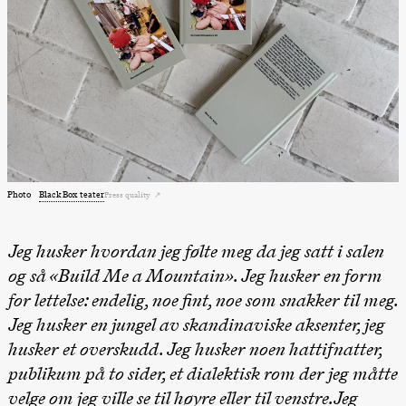
archive
Saturday, 22 August
19:00
Pia Maria
Roll and
Mohamed
Mohamed
Male
Fantasies
Lille scene
(Black Box
teater)
Thursday, 27 August
Photo
Black Box teater
Press quality
19:00
Pia Maria
Roll and
Jeg husker hvordan jeg følte meg da jeg satt i salen
Mohamed
20.–29. august 2026
28.–29.
Mohamed
❶ Premiere
og så «Build Me a Mountain». Jeg husker en form
Boglár
Male
Pia Maria Roll and Mohamed
SUBJO
for lettelse: endelig, noe fint, noe som snakker til meg.
Mohamed
Fantasies
Male Fantasies
Lille scene
Jeg husker en jungel av skandinaviske aksenter, jeg
(Black Box
teater)
husker et overskudd. Jeg husker noen hattifnatter,
publikum på to sider, et dialektisk rom der jeg måtte
Friday, 28 August
velge om jeg ville se til høyre eller til venstre.Jeg
19:00
Pia Maria