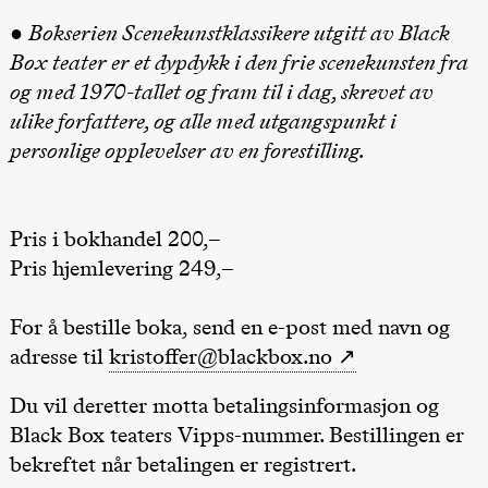
teater)
●
Bokserien Scenekunstklassikere utgitt av Black
21:00
Boglárka
Börcsök &
Box teater er et dypdykk i den frie scenekunsten fra
Andreas
og med 1970-tallet og fram til i dag, skrevet av
Bolm
SUBJOYRIDE
ulike forfattere, og alle med utgangspunkt i
Store scene
(Black Box
personlige opplevelser av en forestilling.
teater)
Saturday, 12 September
Pris i bokhandel 200,–
15:00
Yuri
Umemoto /​
Pris hjemlevering 249,–
Oslo
Sinfonietta /​
Ivar Furre
For å bestille boka, send en e-post med navn og
Aam
crypt_ –
adresse til
kristoffer@blackbox.no
Anime opera
by Yuri
Umemoto
Du vil deretter motta betalingsinformasjon og
Store scene
(Black Box
Black Box teaters Vipps-nummer. Bestillingen er
teater)
bekreftet når betalingen er registrert.
19:00
Yuri
Umemoto /​