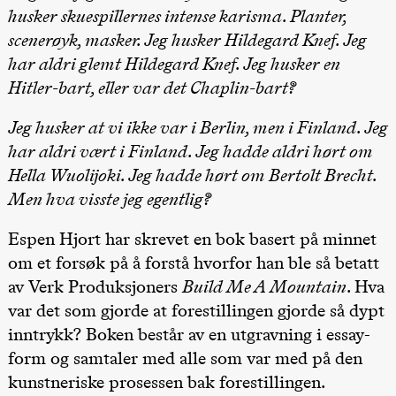
husker skuespillernes intense karisma. Planter,
Roll and
Mohamed
scenerøyk, masker. Jeg husker Hildegard Knef. Jeg
Mohamed
Male
har aldri glemt Hildegard Knef. Jeg husker en
Fantasies
Hitler-bart, eller var det Chaplin-bart?
Lille scene
(Black Box
teater)
Jeg husker at vi ikke var i Berlin, men i Finland. Jeg
21:00
Boglárka
Börcsök &
har aldri vært i Finland. Jeg hadde aldri hørt om
Andreas
Hella Wuolijoki. Jeg hadde hørt om Bertolt Brecht.
Bolm
SUBJOYRIDE
Men hva visste jeg egentlig?
Store scene
(Black Box
teater)
Espen Hjort har skrevet en bok basert på minnet
om et forsøk på å forstå hvorfor han ble så betatt
Saturday, 29 August
av Verk Produksjoners
Build Me A Mountain
. Hva
19:00
Pia Maria
var det som gjorde at forestillingen gjorde så dypt
Roll and
Mohamed
inntrykk? Boken består av en utgravning i essay-
Mohamed
Male
form og samtaler med alle som var med på den
Fantasies
kunstneriske prosessen bak forestillingen.
Lille scene
(Black Box