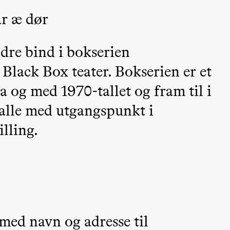
år æ dør
dre bind i bokserien
 Black Box teater. Bokserien er et
a og med 1970-tallet og fram til i
 (Black Box teater)
g alle med utgangspunkt i
illing.
 med navn og adresse til
Black Box teater)