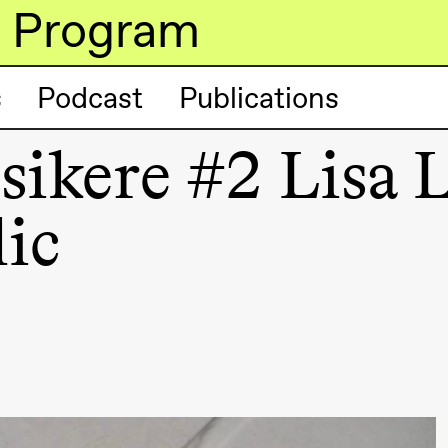
Program
s
Podcast
Publications
ikere #2 Lisa L
lack Box teater)
lic
lack Box teater)