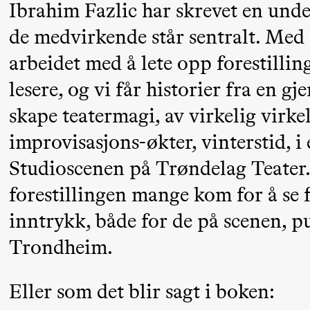
Ibrahim Fazlic har skrevet en und
Mohamed
Mohamed
de medvirkende står sentralt. Med
Male
arbeidet med å lete opp forestillin
Fantasies
lesere, og vi får historier fra en g
21:00
Boglárka
Store scene
skape teatermagi, av virkelig virke
Börcsök &
improvisasjons-økter, vinterstid, i
Andreas
Studioscenen på Trøndelag Teater
Bolm
forestillingen mange kom for å se 
SUBJOYRIDE
inntrykk, både for de på scenen, p
Trondheim.
Saturday, 29 August
19:00
Pia Maria
Lille scene (B
Eller som det blir sagt i boken:
Roll and