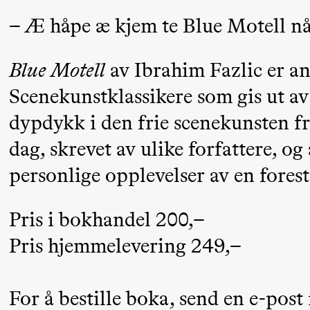
Mohamed
– Æ håpe æ kjem te Blue Motell n
Mohamed
Male
Blue Motell
av Ibrahim Fazlic er an
Fantasies
Scenekunstklassikere som gis ut av
dypdykk i den frie scenekunsten fr
21:00
Boglárka
Store scene
Börcsök &
dag, skrevet av ulike forfattere, o
Andreas
personlige opplevelser av en forest
Bolm
SUBJOYRIDE
Pris i bokhandel 200,–
Pris hjemmelevering 249,–
Saturday, 12 September
For å bestille boka, send en e-post
19:00
Yuri
Store scene (