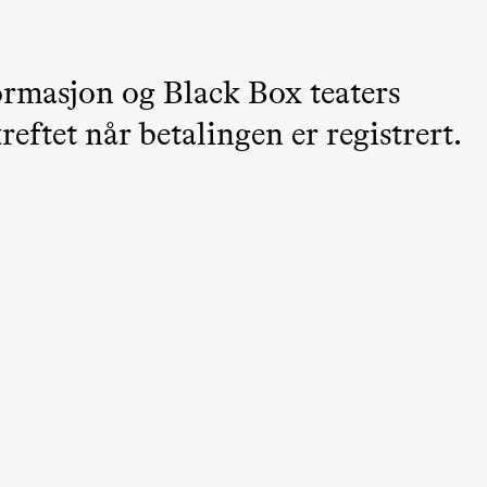
ormasjon og Black Box teaters
eftet når betalingen er registrert.
ack Box teater)