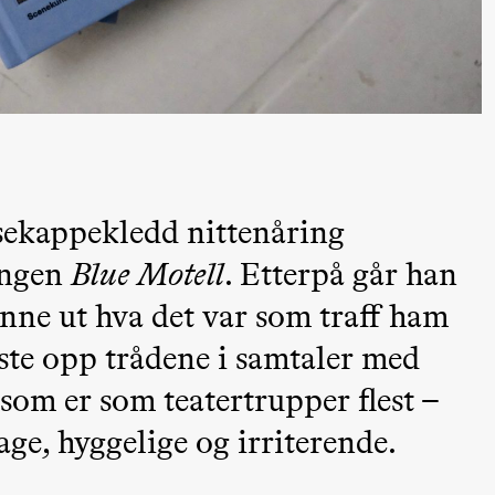
–29. august 2026
28.–29. august 2026
12
lack Box teater)
Premiere
Boglárka Börcsök
Y
a Maria Roll and
& Andreas Bolm
Os
ohamed
SUBJOYRIDE
I
sekappekledd nittenåring
ohamed
c
ale Fantasies
lingen
Blue Motell
. Etterpå går han
o
U
finne ut hva det var som traff ham
ste opp trådene i samtaler med
som er som teatertrupper flest –
ge, hyggelige og irriterende.
lack Box teater)