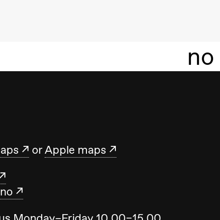
no
maps
or
Apple maps
.no
t us Monday–Friday 10.00–15.00