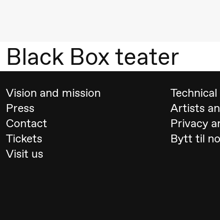
& Kjersti
Alm
Eriksen
Black Box teater
Hi sida
Saturday, 19 September
Vision and mission
Technical 
Press
Artists a
18:00
Pinquins
Store scene (Bl
Contact
Privacy a
& Kjersti
Tickets
Bytt til n
Alm
Visit us
Eriksen
Hi sida
Friday, 25 September