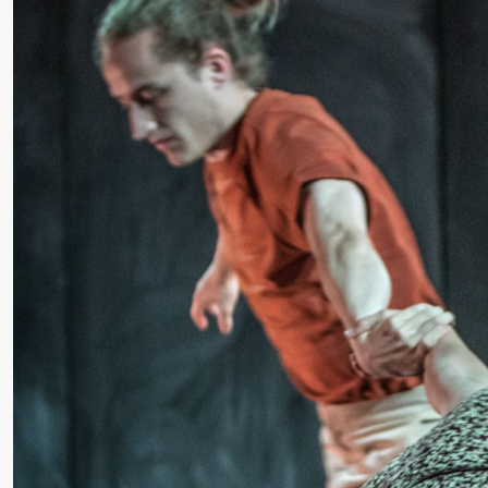
Roll and
Mohamed
Mohamed
Male
Fantasies
Saturday, 22 August
19:00
Pia Maria
Lille scene (B
Roll and
Mohamed
Mohamed
Male
Fantasies