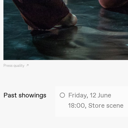
Mohamed
Mohamed
Male
Fantasies
21:00
Boglárka
Store scene
Börcsök &
Andreas
Press quality
Bolm
SUBJOYRIDE
Past showings
Friday, 12 June
Saturday, 29 August
18:00, Store scene
19:00
Pia Maria
Lille scene (B
Roll and