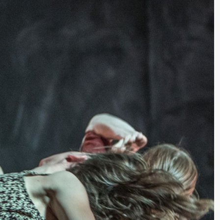
lack Box teater)