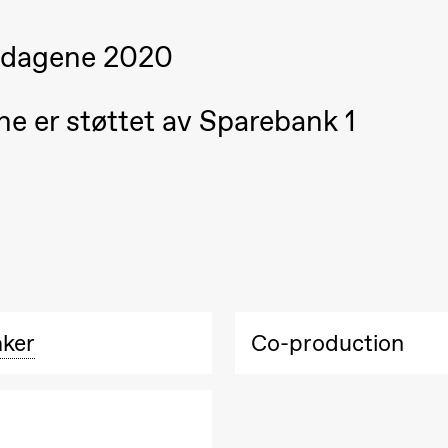
dadagene 2020
e er støttet av Sparebank 1
aker
Co-production
ack Box teater)