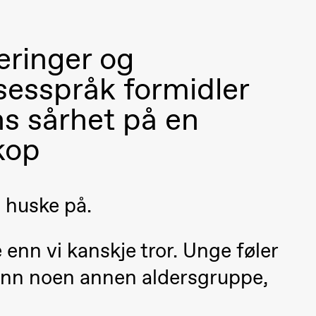
eringer og
esspråk formidler
 sårhet på en
 (Black Box teater)
kop
å huske på.
enn vi kanskje tror. Unge føler
enn noen annen aldersgruppe,
Black Box teater)