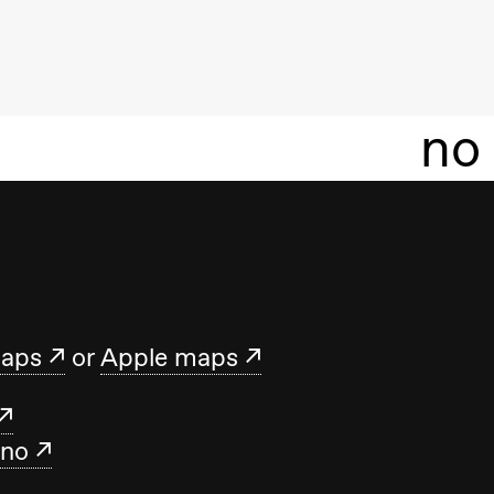
no
maps
or
Apple maps
.no