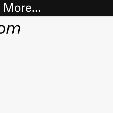
More…
som
Tickets
Bookshop
Extended
program
About us
Practical
information