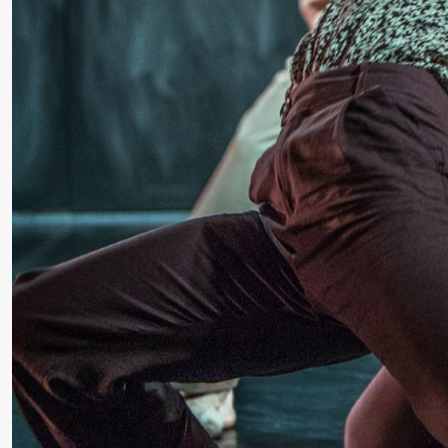
Thursday, 27 August
19:00
Pia Maria
Lille scene (B
Roll and
Mohamed
Mohamed
20.
❶ 
Male
Pi
Fantasies
M
M
Friday, 28 August
M
19:00
Pia Maria
Lille scene (B
Roll and