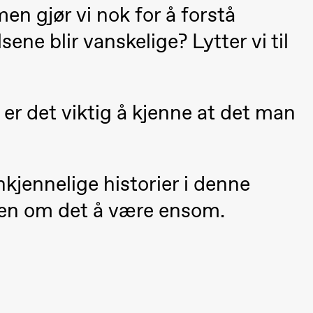
en gjør vi nok for å forstå
ene blir vanskelige? Lytter vi til
t er det viktig å kjenne at det man
nkjennelige historier i denne
gen om det å være ensom.
Black Box teater)