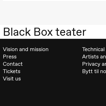
Hi sida
Saturday, 19 September
Black Box teater
18:00
Pinquins
Store scene (Bl
& Kjersti
Vision and mission
Technical 
Alm
Press
Artists a
Eriksen
Contact
Privacy a
Hi sida
Tickets
Bytt til n
Visit us
Friday, 25 September
19:00
Rosalind
Store scene (
Goldberg