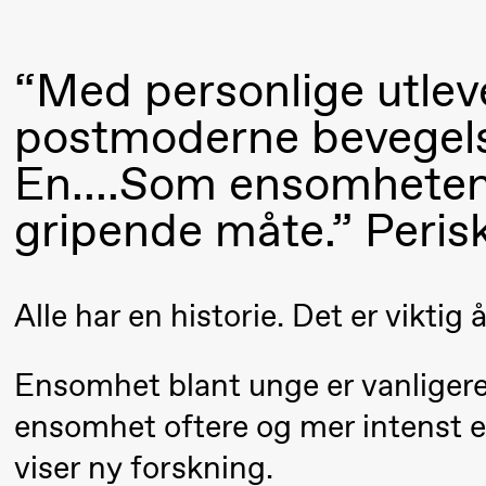
Mohamed
Mohamed
“Med personlige utlev
Male
postmoderne bevegels
Fantasies
En….Som ensomhetens
21:00
Boglárka
Store scene
gripende måte.” Peris
Börcsök &
Andreas
Bolm
Alle har en historie. Det er viktig 
SUBJOYRIDE
Ensomhet blant unge er vanligere 
Saturday, 12 September
ensomhet oftere og mer intenst 
15:00
Yuri
Store scene (
viser ny forskning.