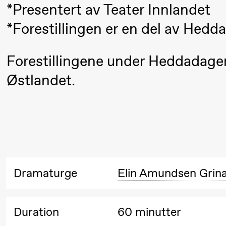
*Presentert av Teater Innlandet
/​ Ivar
*Forestillingen er en del av Hed
Furre Aam
crypt_ –
Forestillingene under Heddadagen
Anime
Østlandet.
opera by
Yuri
Umemoto
Friday, 18 September
Dramaturge
Elin Amundsen Grin
20:00
Pinquins
Store scene (Bl
& Kjersti
Alm
Duration
60 minutter
Eriksen