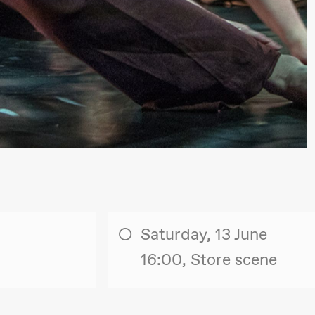
 (Black Box teater)
Saturday, 13 June
16:00, Store scene
lack Box teater)