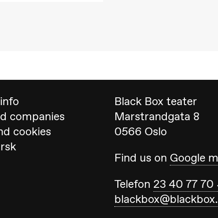
ack Box teater)
info
Black Box teater
nd companies
Marstrandgata 8
nd cookies
0566 Oslo
orsk
Find us on
Google 
Telefon
23 40 77 70
Black Box teater)
blackbox@blackbox