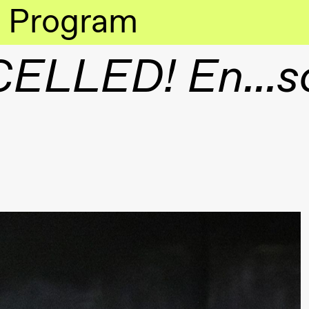
Program
ELLED! En...
lack Box teater)
lack Box teater)