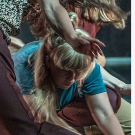
lack Box teater)
–29. august 2026
28.–29. august 2026
12
Premiere
Boglárka Börcsök
Y
a Maria Roll and
& Andreas Bolm
Os
ohamed
SUBJOYRIDE
I
ohamed
c
ale Fantasies
o
lack Box teater)
U