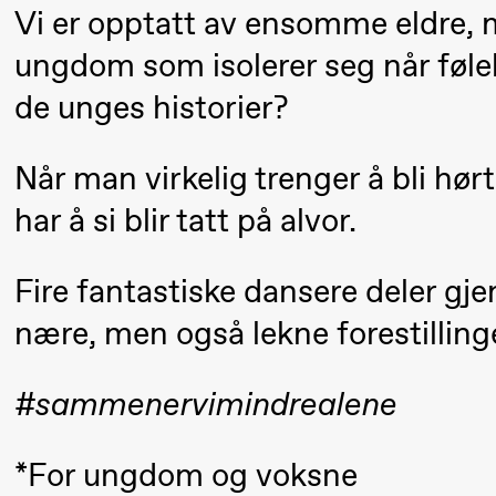
Umemoto
Vi er opptatt av ensomme eldre, m
/​ Oslo
ungdom som isolerer seg når følels
Sinfonietta
de unges historier?
/​ Ivar
Furre Aam
Når man virkelig trenger å bli hør
crypt_ –
har å si blir tatt på alvor.
Anime
opera by
Fire fantastiske dansere deler gje
Yuri
nære, men også lekne forestillin
Umemoto
19:00
Yuri
Store scene (
#sammenervimindrealene
Umemoto
/​ Oslo
*For ungdom og voksne
Sinfonietta